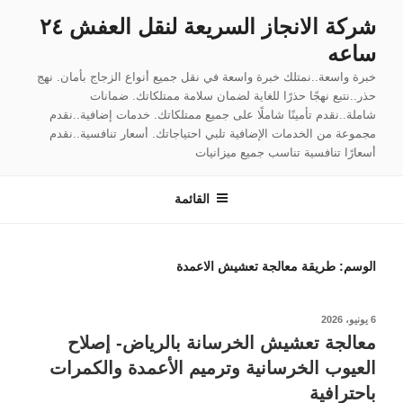
لتجاوز
شركة الانجاز السريعة لنقل العفش ٢٤
لى
ساعه
لمحتوى
خبرة واسعة..نمتلك خبرة واسعة في نقل جميع أنواع الزجاج بأمان. نهج
حذر..نتبع نهجًا حذرًا للغاية لضمان سلامة ممتلكاتك. ضمانات
شاملة..نقدم تأمينًا شاملًا على جميع ممتلكاتك. خدمات إضافية..نقدم
مجموعة من الخدمات الإضافية تلبي احتياجاتك. أسعار تنافسية..نقدم
أسعارًا تنافسية تناسب جميع ميزانيات
القائمة
الوسم:
طريقة معالجة تعشيش الاعمدة
نُشر
6 يونيو، 2026
في
معالجة تعشيش الخرسانة بالرياض- إصلاح
العيوب الخرسانية وترميم الأعمدة والكمرات
باحترافية