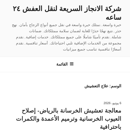
لتجاوز
شركة الانجاز السريعة لنقل العفش ٢٤
لى
ساعه
لمحتوى
خبرة واسعة..نمتلك خبرة واسعة في نقل جميع أنواع الزجاج بأمان. نهج
حذر..نتبع نهجًا حذرًا للغاية لضمان سلامة ممتلكاتك. ضمانات
شاملة..نقدم تأمينًا شاملًا على جميع ممتلكاتك. خدمات إضافية..نقدم
مجموعة من الخدمات الإضافية تلبي احتياجاتك. أسعار تنافسية..نقدم
أسعارًا تنافسية تناسب جميع ميزانيات
القائمة
الوسم:
علاج التعشيش
نُشر
6 يونيو، 2026
في
معالجة تعشيش الخرسانة بالرياض- إصلاح
العيوب الخرسانية وترميم الأعمدة والكمرات
باحترافية