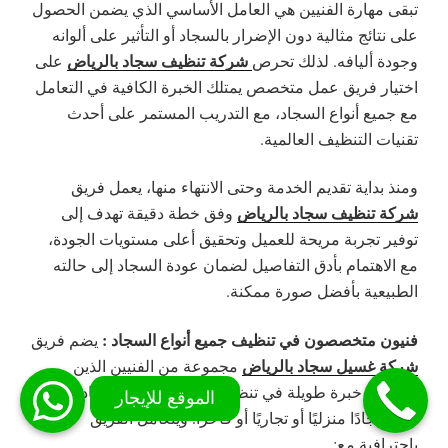
تبقى مهارة الفنيين هي العامل الأساسي الذي يضمن الحصول
على نتائج مثالية دون الإضرار بالسجاد أو التأثير على ألوانه
شركة تنظيف سجاد بالرياض
وجودة أليافه. لذلك تحرص
على
اختيار فريق عمل متخصص يمتلك الخبرة الكافية في التعامل
مع جميع أنواع السجاد، مع التدريب المستمر على أحدث
تقنيات التنظيف العالمية.
ومنذ بداية تقديم الخدمة وحتى الانتهاء منها، يعمل فريق
شركة تنظيف سجاد بالرياض
وفق خطة دقيقة تهدف إلى
توفير تجربة مريحة للعميل وتحقيق أعلى مستويات الجودة،
مع الاهتمام بأدق التفاصيل لضمان عودة السجاد إلى حالته
الطبيعية بأفضل صورة ممكنة.
فنيون متخصصون في تنظيف جميع أنواع السجاد :
يضم فريق
شركة غسيل سجاد بالرياض
مجموعة من الفنيين الذين
يمتلكون خبرة طويلة في تنظيف مختلف أنواع السجاد، سواء
كان سجادًا منزليًا أو تجاريًا أو فاخرًا. ويتعامل الفريق
باحترافية مع: