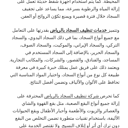
المحيطة. كما يتم استخدام أجهزة شفط حديثة تعمل على
إزالة المياه والرطوبة بسرعة، مما يساعد على تجفيف
السجاد خلال فترة قصيرة ويمنع تكوّن الروائح أو العفن.
خدمات تنظيف السجاد بالرياض
وتتميز
بقدرتها على التعامل
مع جميع أنواع السجاد، بما في ذلك السجاد اليدوي، والسجاد
التركي، والسجاد الإيراني، والموكيت، والسجاد الصوف،
والسجاد الحرير، بالإضافة إلى السجاد المستخدم في
المساجد، والفنادق، والقصور، والشركات، والمكاتب التجارية.
ويعتمد ذلك على فريق عمل يمتلك خبرة كبيرة في معرفة
طبيعة كل نوع من أنواع السجاد، واختيار المواد المناسبة التي
تحافظ على الألوان والألياف وتضمن أفضل النتائج.
كما تحرص
شركة تنظيف السجاد بالرياض
المحترفة على
إزالة جميع أنواع البقع الصعبة، مثل بقع القهوة والشاي
والعصائر والزيوت والأطعمة وأحبار الأطفال وبقع الحيوانات
الأليفة، باستخدام تقنيات متطورة تضمن التخلص من البقع
دون ترك أي أثر أو إتلاف النسيج. ولا تقتصر الخدمة على