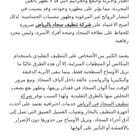
الغبار والأتربة والبقع والجراثيم التي قد لا تظهر بالعين
المجردة، مما يؤثر على مظهره وجودته، وقد يتسبب في
انتشار الروائح غير المرغوبة وظهور مسببات الحساسية. لذلك
شركة تنظيف سجاد بالرياض
أصبح الاعتماد على
ضرورة
للحفاظ على نظافة السجاد وصحة أفراد الأسرة، وليس مجرد
رفاهية.
يعتمد الكثير من الأشخاص على التنظيف التقليدي باستخدام
المكانس أو المنظفات المنزلية، إلا أن هذه الطرق غالبًا ما
تزيل الأوساخ السطحية فقط، بينما تبقى الأتربة الدقيقة
والبكتيريا والرواسب عالقة داخل ألياف السجاد. ومع مرور
الوقت تبدأ ألوان السجاد في فقدان بريقها، وتظهر بقع يصعب
التخلص منها بالطرق التقليدية. ولهذا السبب توفر
شركة
تنظيف السجاد في الرياض
خدمات احترافية تعتمد على أحدث
أجهزة التنظيف بالبخار وتقنيات الغسيل العميق التي تصل إلى
أدق أجزاء السجاد، وتزيل الأوساخ من جذورها دون الإضرار
بالأقمشة أو التأثير على ألوانها.