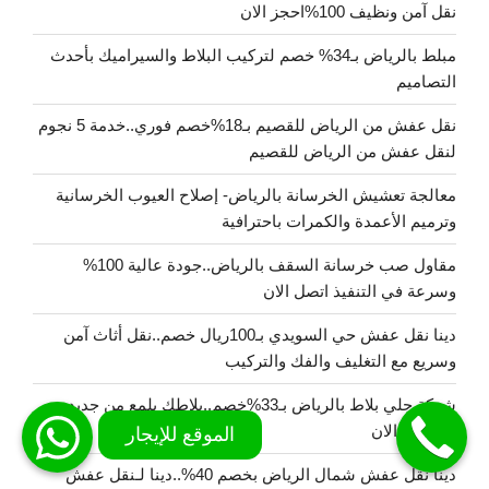
نقل آمن ونظيف 100%احجز الان
مبلط بالرياض بـ34% خصم لتركيب البلاط والسيراميك بأحدث
التصاميم
نقل عفش من الرياض للقصيم بـ18%خصم فوري..خدمة 5 نجوم
لنقل عفش من الرياض للقصيم
معالجة تعشيش الخرسانة بالرياض- إصلاح العيوب الخرسانية
وترميم الأعمدة والكمرات باحترافية
مقاول صب خرسانة السقف بالرياض..جودة عالية 100%
وسرعة في التنفيذ اتصل الان
دينا نقل عفش حي السويدي بـ100ريال خصم..نقل أثاث آمن
وسريع مع التغليف والفك والتركيب
شركة جلي بلاط بالرياض بـ33%خصم..بلاطك يلمع من جديد
اتصل بنا الان
دينا نقل عفش شمال الرياض بخصم 40%..دينا لـنقل عفش