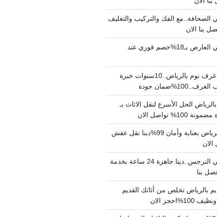
الصحافة..مع الفك والتركيب والتغليف
دينا نقل عفش حي العارض بـ18%خصم فوري عند
نجار فك وتركيب غرف نوم بالرياض..10سنوات خبرة
100%ضمان جودة
لرياض الحل الأسرع لنقل الاثاث بـ
دينا نقل عفش بالرياض بعناية وأمان 99%دينا نقل عفش
دينا نقل عفش حي النرجس..دينا جاهزة 24 ساعة بخدمة
م بالرياض تخلص من أثاثك القديم
%احجز الان