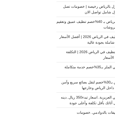
ل بالرياض رخيصة | خصومات تصل
غسيل فرشات بالرياض بـ 40%خصم تنظيف عميق وتعقيم
فروشات
ارخص شركة تنظيف في الرياض 2026 | أفضل الأسعار
املة بجودة عالية
اسعار شركات التنظيف في الرياض 2026 | التكلفة
الأسعار
دينا نقل عفش حي الملز بـ35%خصم خدمة متكاملة
نقل بضائع الرياض بـ30%خصم لنقل بضائع سريع وآمن
دينا نقل عفش حي العزيزية..اسعار تبدء350 ريال..دينه
أثاثك بأقل تكلفة وأعلى جودة
فات بالدوادمي..خصومات