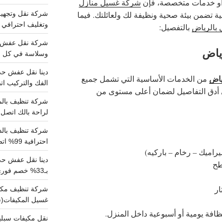
أو خدمات متخصصة، فإن
شركة غسيل منازل
ية تضمن بيئة صحية ونظيفة لك ولعائلتك. فيما
وتغليف احترافي 
بالرياض
بالتفصيل:
ياض
وسلاسة في كل خط
ياض
من الخدمات الأساسية التي تشمل جميع
الفك والتركيب اتص
ى أدق التفاصيل لضمان أعلى مستوى من
لراحة بالك اتصل ب
احترافية 99% اتصل بنا الان
راميك – رخام – باركيه)
دينا نقل عفش ح
سطح
بـ33% خصم فوري
ار
غسيل المكيفات(
ظافة يومية أو أسبوعية داخل المنزل.