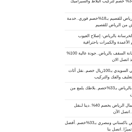
مبلط بالرياض بـ34% خصم لتركيب البلاط والسيراميك
نقل عفش من الرياض للقصيم بـ18%خصم فوري..خدمة
خرسانة بالرياض- إصلاح العيوب
 الأعمدة والكمرات باحترافية
مقاول صب خرسانة السقف بالرياض..جودة عالية 100%
 اتصل الان
دينا نقل عفش حي السويدي بـ100ريال خصم..نقل أثاث
غليف والفك والتركيب
شركة جلي بلاط بالرياض بـ33%خصم..بلاطك يلمع من
ن
دينا نقل عفش شمال الرياض بخصم 40%..دينا لـنقل
نقل عفش بالرياض باكستاني ومصري بـ33%خصم..أفضل
يزًا..اتصل بنا