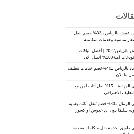
الات
شركة نقل وتخزين عفش بالرياض بـ33% خصم لنقل
عار مناسبة وخدمات متكاملة
أسعار تخزين عفش بالرياض2027 | أفضل الباقات
ة100% اتصل الان
شركة تنظيف سجاد بالرياض بـ40%خصم خدمات تنظيف
 بنا الان
دينا نقل عفش حي المهدية بـ 15% نقل أثاث آمن مع
لتغليف الاحترافي
دينا نقل عفش حي الرمال بـ33%خصم نُنقل أثاثك بعناية
له سليمًا دون أي خدوش أو كسور
 طويق..خدمة نقل متكاملة منظمة