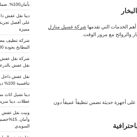
بأمان100%..ضمان سلامتك وراحتك
لبخار
على أفضل تجربة 
هم الخدمات التي تقدمها
شركة غسيل منازل
مميزة
ر والروائح مع مرور الوقت.
المطابخ بجودة 100% اتصل الان
شركة نقل عفش ب
نقل عفش بالدرعية بـ100ريال خصم على خدما
تنافسية 100% دينا نقل عفش داخل الرياض
عطلات..دينا سريع
على أجهزة حديثة تضمن تنظيفاً عميقاً دون
ونيت نقل عفش ح
وأمان..
حترافية
السويدي