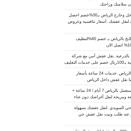
دينا نقل عفش داخل وخارج الرياض بـ30%خصم احصل
لنقل عفشك..أسعار تنافسية وعروض
شركة تنظيف مطابخ بالرياض بـ خصم 40%لتنظيف
الدرعية..نقل عفش آمن مع شركة
ت التغليف
نقل عفش داخل الرياض..خدمات 24 ساعة بأسعار
دينا تشيل اثاث مستعمل بالرياض 7 أيام / 24 ساعة +
ة ومريحة لنقل أغراضك دون عناء
ي السويدي..لنقل عفشك بسهولة
15%خصم عند طلب ونيت نقل عفش حي