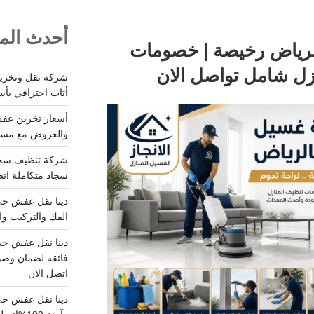
أحدث المق
لرياض رخيصة | خصومات
أثاث احترافي بأس
والعروض مع مستودعات آمن
سجاد متكاملة اتصل
الفك والتركيب وا
فائقة لضمان وصو
اتصل الان
دينا نقل عفش حي