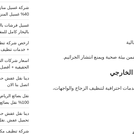
شركة غسيل مناز
40% غسيل المنزل شامل تواصل الان
بالبخار كامل للم
لية
+ خدمات تنظيف ش
ن بيئة صحية ويمنع انتشار الجراثيم.
الحقيقية + أفضل 
الخارجي
اتصل بنا الان
مات احترافية لتنظيف الزجاج والواجهات،
100% نقل بضائع داخل الرياض وخارجها
تحميل عفش..نقل 
شركة تنظيف مكي