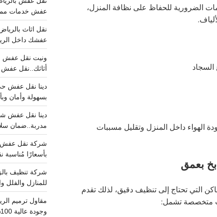
ت الضرورية للحفاظ على نظافة المنزل،
عفش خدمات مميزه 100%..عرض
ألياف.
عفشك داخل الرياض تبد
 السجاد
أثاثك..نقل عفش احترافي00
بسهولة وأمان وبأ
مدربة..ضمان سل
ة الهواء داخل المنزل وتقليل مسببات
بأسعارًا مُناسبة
خ بعمق
للمنازل والفلل وا
ماكن التي تحتاج إلى تنظيف دقيق، لذلك تقدم
متخصصة تشمل:
وجودة عالية 100% احجز الان