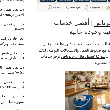
وآمنة 100%اتصل بنا الان
دينا نقل عفش حي 
الاحترافي99% اتصل بنا الان
لرياض
| أفضل خدمات
الاتصال بنا
ية وجودة عالية
 الرياض، أصبح الحفاظ على نظافة المنزل
بمجال فك وتركيب الغرف..
اصة مع ضغوط العمل والانشغالات اليومية. لذلك،
دينات نقل عفش با
شركة غسيل منازل بالرياض
بـ
توفر خدمات
40% بأمان وجودة مضمونة 100% تواصل الان
ة مضمونة.
بـ40%خصم اتصل الان
احترافية 100% اتصل بنا
دينا طش اثاث قدي
بسهولة نقل آمن ونظيف 100