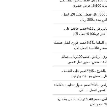
نقل عفش بالرياض 200 ريال فقط لتاجير عمال نقل
 حصري
نقل اثاث بالرياض 300 ريال فقط..اتصل الآن لنقل
ء بـ300 ريال
ونيت نقل عفش بالرياض بـ18%خصم حافظ على
1%اتصل الان
دينا نقل عفش حي الملقا بـ23%خصم فوري لنقل عفشك
سعار تنافسية اتصل الان
دينا نقل عفش شرق الرياض..خصم100ريال..عمالة
امة العفش..حقين نقل عفش
شركة نقل عفش بالخرج بـ45%خصم على التغليف
 نقل العفش من فك وتركيب
شركة تنظيف بالزلفي بـ35%خصم حلول تنظيف متكاملة
لقصور اتصل بنا الان
مقاول ترميم الرياض خصم 40% ترميم شامل بضمان