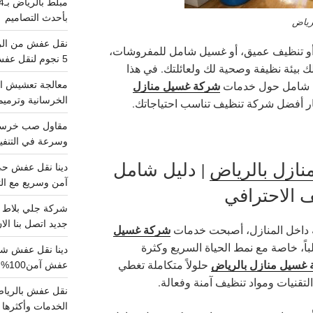
بأحدث التصاميم
رياض
و تنظيف عميق، أو غسيل شامل للمفروشات،
5 نجوم لنقل عفش من الرياض للقصيم
ك بيئة نظيفة وصحية لك ولعائلتك. في هذا
شركة غسيل منازل
ل شامل حول خدمات
معالجة تعشيش ال
الخرسانية وترميم
ار أفضل شركة تنظيف تناسب احتياجاتك.
وسرعة في التنفيذ
ازل بالرياض
| دليل شامل
آمن وسريع مع الت
 الاحترافي
جديد اتصل بنا الا
شركة غسيل
حة داخل المنازل، أصبحت خدمات
ً، خاصة مع نمط الحياة السريع وكثرة
غسيل منازل بالرياض
حلولاً متكاملة تغطي
عفش آمن100%..اتصل الآن
لتقنيات ومواد تنظيف آمنة وفعالة.
الخدمات وأكثرها تم