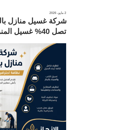
نُشر
2 مايو، 2026
في
شركة غسيل منازل با
تصل 40% غسيل المنزل شامل تواصل الان