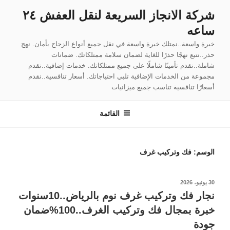
لتجاوز
شركة الانجاز السريعة لنقل العفش ٢٤
لى
ساعه
لمحتوى
خبرة واسعة..نمتلك خبرة واسعة في نقل جميع أنواع الزجاج بأمان. نهج
حذر..نتبع نهجًا حذرًا للغاية لضمان سلامة ممتلكاتك. ضمانات
شاملة..نقدم تأمينًا شاملًا على جميع ممتلكاتك. خدمات إضافية..نقدم
مجموعة من الخدمات الإضافية تلبي احتياجاتك. أسعار تنافسية..نقدم
أسعارًا تنافسية تناسب جميع ميزانيات
القائمة
الوسم:
فك وتركيب غرف
نُشر
30 يونيو، 2026
في
نجار فك وتركيب غرف نوم بالرياض..10سنوات
خبرة بمجال فك وتركيب الغرف..100%ضمان
جودة