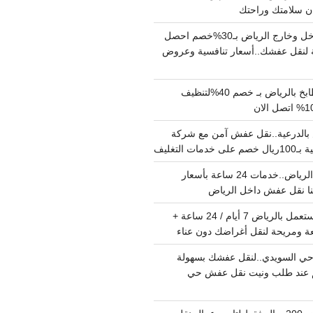
دينا نقل عفش داخل وخارج الرياض بـ30%خصم احصل
لنقل عفشك..أسعار تنافسية وعروض
شركة تنظيف مطابخ بالرياض بـ خصم 40%لتنظيف
الدرعية..نقل عفش آمن مع شركة
ت التغليف
نقل عفش داخل الرياض..خدمات 24 ساعة بأسعار
دينا تشيل اثاث مستعمل بالرياض 7 أيام / 24 ساعة +
ة ومريحة لنقل أغراضك دون عناء
ي السويدي..لنقل عفشك بسهولة
15%خصم عند طلب ونيت نقل عفش حي