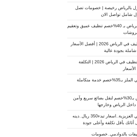
ل بالرياض رخيصة | خصومات تصل
غسيل فرشات بالرياض بـ 40%خصم تنظيف عميق وتعقيم
فروشات
ارخص شركة تنظيف في الرياض 2026 | أفضل الأسعار
املة بجودة عالية
اسعار شركات التنظيف في الرياض 2026 | التكلفة
الأسعار
دينا نقل عفش حي الملز بـ35%خصم خدمة متكاملة
نقل بضائع الرياض بـ30%خصم لنقل بضائع سريع وآمن
دينا نقل عفش حي العزيزية..اسعار تبدء350 ريال..دينه
أثاثك بأقل تكلفة وأعلى جودة
فات بالدوادمي..خصومات