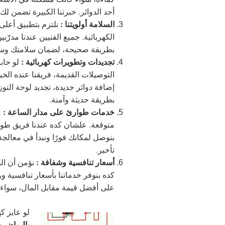
أحد الدوائر. خبرتنا الكبيرة تضمن ل
السلامة أولويتنا :
نلتزم بتطبيق أعلى 
الكهربائية. جميع الفنيين عندنا مدر
بطريقة صحيحة، لضمان سلامتك وسل
تجديدات وتطويرات كهربائية :
لو حاب
التوصيلات القديمة، فريقنا عنده الخب
إضافة دوائر جديدة، تجديد لوحة التوزي
بطريقة حديثة وآمنة.
خدمات طوارئ على مدار الساعة :
م
بنوصل لمكانك فورًا ونبدأ في معالجة
تأخير.
أسعار تنافسية وشفافة :
نؤمن أن ال
كده بنوفر خدماتنا بأسعار تنافسية 
على أفضل قيمة مقابل المال، سواء ف
لو عايز ك
بالرياض
هو