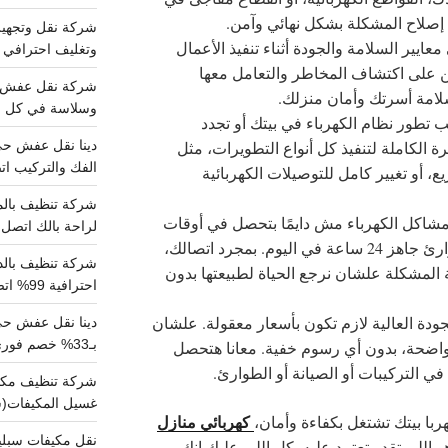
ك إصلاح المشكلة بشكل نهائي وآمن.
معايير السلامة والجودة أثناء تنفيذ الأعمال
وتغليف احترافي 
ّبين على اكتشاف المخاطر والتعامل معها
امة أسرتك وأمان منزلك.
وسلاسة في كل خط
ب تطور نظام الكهرباء في بيتك أو تجدد
رة الكاملة لتنفيذ كل أنواع التطويرات، مثل
الفك والتركيب اتص
ع، أو تغيير كامل للتوصيلات الكهربائية
شاكل الكهرباء مش دايمًا بتحصل في أوقات
لراحة بالك اتصل ب
متوقعة. علشان كده عندنا فريق طوارئ جاهز 24 ساعة في اليوم. بمجرد اتصالك،
 المشكلة علشان نرجع الحياة لطبيعتها بدون
احترافية 99% اتصل بنا الان
جودة العالية لازم تكون بأسعار معقولة. علشان
دينا نقل عفش ح
بـ33% خصم فوري
وواضحة، بدون أي رسوم خفية. معانا هتحصل
ي التركيبات أو الصيانة أو الطوارئ.
غسيل المكيفات(
كهربائي منازل
هربا بيتك تشتغل بكفاءة وأمان،
 اللي تقدر تعتمد عليه. كل اللي عليك إنك