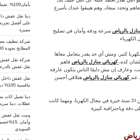
بأمان100%..ضمان سلامتك وراحتك
اهم وتحدد ميعاد، وهم هيبقوا عندك بأسرع
على أفضل تجربة 
نازل بالرياض
مميزة
سرعة ودقة وأمان في تصليح
الكهرباء
المطابخ بجودة 100% اتصل الان
هربا كتير، ومش أي حد يقدر يتعامل معاها
شركة نقل عفش ب
كهربائي منازل بالرياض
لشان كده،
فاهم
نقل عفش بالدرعية بـ100ريال خصم على خدما
يت، وعارف إن مش دايمًا الناس بتكون عارفة
كهربائي منازل بالرياض
 عند
هتلاقي أحسن
تنافسية 100% دينا نقل عفش داخل الرياض
معاه أكتر من 20 سنة خبرة في مجال الكهربا، ومهما كانت
عطلات..دينا سريع
ى دقة وباحترافية كبيرة.
ونيت نقل عفش ح
وأمان..
السويدي
لرياض