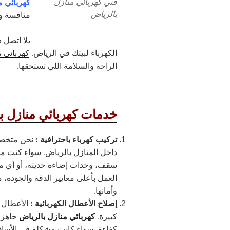
كهربائي م
فني كهربائي منازل
بالرياض
منافسة وج
يلا اتصل 
الكهرباء لبيتك في الرياض.
كهربائي م
الراحة والسلامة اللي تستحقها.
خدمات كهربائي منازل ب
تركيب كهرباء باحترافية :
نحن متخصصو
داخل المنازل بالرياض. سواء كنت م
سقف، وحدات إضاءة حديثة، أو أي مكو
العمل بأعلى معايير الدقة والجودة،
وأمانها.
إصلاح الأعطال الكهربائية :
الأعطال 
كهربائي منازل بالرياض
كبيرة.
جاهز 
كفاءة، سواء كانت مشكلة في الأسلاك