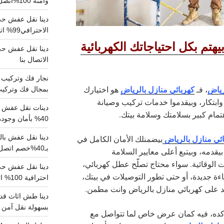
وآمنة 100%اتصل بنا الان
دينا نقل عفش حي 
الاحترافي99% اتصل بنا الان
هتم بكل احتياجاتك الكهربائية
الاتصال بنا
رياض
كهربائي منازل بالرياض
، فـ
هو اختيارك
بمجال فك وتركيب الغرف..
ابتكار، وبيقدموا خدمات تركيب وصيانة
دينات نقل عفش با
تمام كبير بسلامتك وسلامة بيتك.
40% بأمان وجودة مضمونة 100% تواصل الان
ئي منازل بالرياض
بيضمنلك الأمان الكامل في
بـ40%خصم اتصل الان
قدمه، وبيتبع أعلى معايير السلامة
ت الوقائية. سواء محتاج تصلّح عطل كهربائي،
ة جديدة، أو حتى تطور التوصيلات في بيتك،
احترافية 100% اتصل بنا
د على كهربائي منازل بالرياض وانت مطمن.
دينا طش اثاث قدي
بسهولة نقل آمن ونظيف 100
ده، فيه كمان عرض خاص لما تتواصل مع