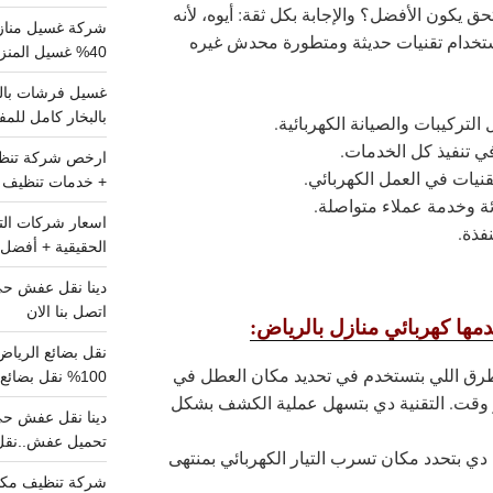
ق يكون الأفضل؟ والإجابة بكل ثقة: أيوه، لأنه
شركة غسيل مناز
تخدام تقنيات حديثة ومتطورة محدش غيره
40% غسيل المنزل شامل تواصل الان
بالبخار كامل للم
في تنفيذ كل الخدمات.
نيات في العمل الكهربائي.
+ خدمات تنظيف ش
ة وخدمة عملاء متواصلة.
فذة.
الحقيقية + أفضل 
اتصل بنا الان
مها كهربائي منازل بالرياض:
ق اللي بتستخدم في تحديد مكان العطل في
100% نقل بضائع داخل الرياض وخارجها
در وقت. التقنية دي بتسهل عملية الكشف بشكل
تحميل عفش..نقل 
دي بتحدد مكان تسرب التيار الكهربائي بمنتهى
شركة تنظيف مكي