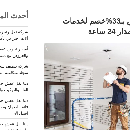
أحدث المق
كهربائي منازل بالرياض بـ33%خصم لخدمات
 ساعة
أثاث احترافي بأس
والعروض مع مستودعات آمن
سجاد متكاملة اتصل
الفك والتركيب وا
فائقة لضمان وصو
اتصل الان
دينا نقل عفش حي