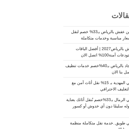
الات
شركة نقل وتخزين عفش بالرياض بـ33% خصم لنقل
عار مناسبة وخدمات متكاملة
أسعار تخزين عفش بالرياض2027 | أفضل الباقات
ة100% اتصل الان
شركة تنظيف سجاد بالرياض بـ40%خصم خدمات تنظيف
 بنا الان
دينا نقل عفش حي المهدية بـ 15% نقل أثاث آمن مع
لتغليف الاحترافي
دينا نقل عفش حي الرمال بـ33%خصم نُنقل أثاثك بعناية
له سليمًا دون أي خدوش أو كسور
 طويق..خدمة نقل متكاملة منظمة