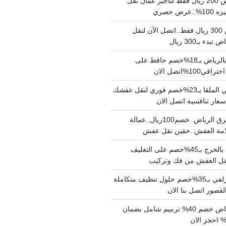
نقل عفش بالرياض 200 ريال فقط لتاجير عمال نقل
 حصري
نقل اثاث بالرياض 300 ريال فقط..اتصل الآن لنقل
ء بـ300 ريال
ونيت نقل عفش بالرياض بـ18%خصم حافظ على
1%اتصل الان
دينا نقل عفش حي الملقا بـ23%خصم فوري لنقل عفشك
سعار تنافسية اتصل الان
دينا نقل عفش شرق الرياض..خصم100ريال..عمالة
امة العفش..حقين نقل عفش
شركة نقل عفش بالخرج بـ45%خصم على التغليف
 نقل العفش من فك وتركيب
شركة تنظيف بالزلفي بـ35%خصم حلول تنظيف متكاملة
لقصور اتصل بنا الان
مقاول ترميم الرياض خصم 40% ترميم شامل بضمان