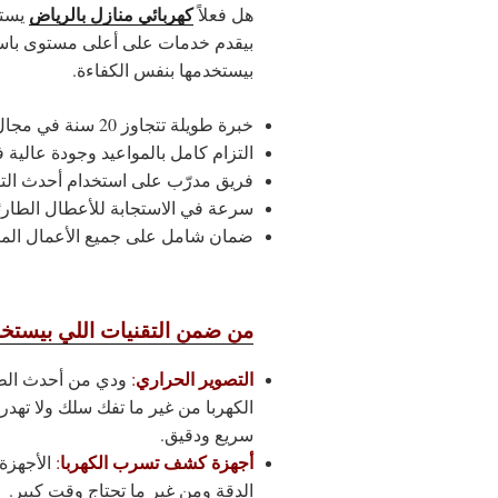
كهربائي منازل بالرياض
هل فعلاً
يستح
بيقدم خدمات على أعلى مستوى باس
بيستخدمها بنفس الكفاءة.
خبرة طويلة تتجاوز 20 سنة في مجال التركيبات والصيانة الكهربائية.
التزام كامل بالمواعيد وجودة عالية 
فريق مدرّب على استخدام أحدث التق
سرعة في الاستجابة للأعطال الطارئ
ضمان شامل على جميع الأعمال المن
من ضمن التقنيات اللي بيستخد
التصوير الحراري
:
ودي من أحدث الطر
الكهربا من غير ما تفك سلك ولا ته
سريع ودقيق.
أجهزة كشف تسرب الكهربا
:
الأجهزة 
الدقة ومن غير ما تحتاج وقت كبير.