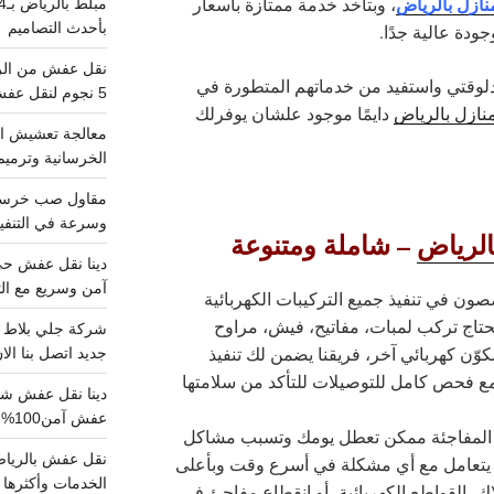
نازل بالرياض
، وبتاخد خدمة ممتازة بأسعار
بأحدث التصاميم
ودة عالية جدًا.
دلوقتي واستفيد من خدماتهم المتطورة في
5 نجوم لنقل عفش من الرياض للقصيم
نازل بالرياض
دايمًا موجود علشان يوفرلك
معالجة تعشيش ال
الخرسانية وترميم
وسرعة في التنفيذ
الرياض
– شاملة ومتنوعة
آمن وسريع مع الت
ن في تنفيذ جميع التركيبات الكهربائية
حتاج تركب لمبات، مفاتيح، فيش، مراوح
ّن كهربائي آخر، فريقنا يضمن لك تنفيذ
جديد اتصل بنا الا
 مع فحص كامل للتوصيلات للتأكد من سلامتها
عفش آمن100%..اتصل الآن
المفاجئة ممكن تعطل يومك وتسبب مشاكل
يتعامل مع أي مشكلة في أسرع وقت وبأعلى
الخدمات وأكثرها تم
، القواطع الكهربائية، أو انقطاع مفاجئ في