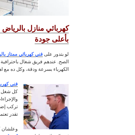
كهربائي منازل بالرياض بي
بأعلى جودة
فني كهربائي ممتاز بال
لو بتدور على
الصح. عندهم فريق شغال باحترافية و
الكهرباء بسرعة ودقة، وكل ده مع اه
فني كهربا
كل شغل بي
والإجراءا
تركب إضاء
تقدر تعتم
وعلشان ك