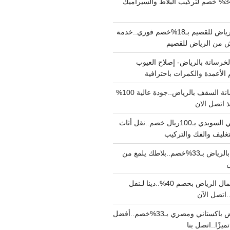
مبلط بالرياض بـ34% خصم لتركيب البلاط والسيراميك
نقل عفش من الرياض للقصيم بـ18%خصم فوري..خدمة
خرسانة بالرياض- إصلاح العيوب
 الأعمدة والكمرات باحترافية
مقاول صب خرسانة السقف بالرياض..جودة عالية 100%
 اتصل الان
دينا نقل عفش حي السويدي بـ100ريال خصم..نقل أثاث
غليف والفك والتركيب
شركة جلي بلاط بالرياض بـ33%خصم..بلاطك يلمع من
ن
دينا نقل عفش شمال الرياض بخصم 40%..دينا لـنقل
نقل عفش بالرياض باكستاني ومصري بـ33%خصم..أفضل
يزًا..اتصل بنا