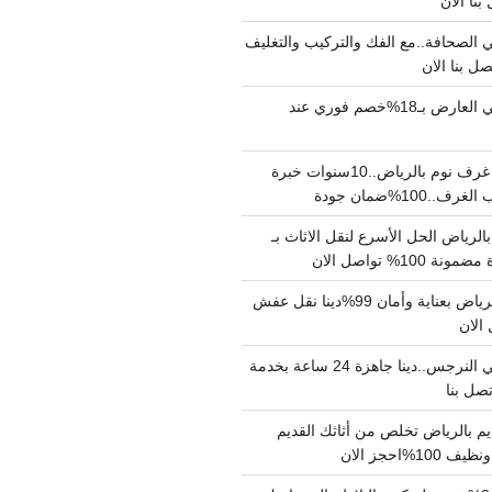
الصحافة..مع الفك والتركيب والتغليف
دينا نقل عفش حي العارض بـ18%خصم فوري عند
نجار فك وتركيب غرف نوم بالرياض..10سنوات خبرة
100%ضمان جودة
لرياض الحل الأسرع لنقل الاثاث بـ
دينا نقل عفش بالرياض بعناية وأمان 99%دينا نقل عفش
دينا نقل عفش حي النرجس..دينا جاهزة 24 ساعة بخدمة
م بالرياض تخلص من أثاثك القديم
%احجز الان