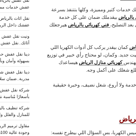
عفش خدمات مميزه 100%..عرض
ك خدمات كتير ومميزة، وكلها بتتنفذ بسرعة
 بالرياض
بيقدملك ضمان على كل خدمة
فني كهربائي بالرياض
بعد التصليح،
هيرجعلك
عفشك داخل الرياض تبد
أثاثك..نقل عفش احترافي00
ياض
كمان بيقدر يركب كل أدوات الكهربا اللي
يت جديد. وكمان، لو محتاج رأي خبير في توزيع
بسهولة وأمان وبأ
كهربائي منازل الرياض
مهندس
هيساعدك
يطلع شغلك على أكمل وجه.
مدربة..ضمان سل
خدمة ولا أروع، شغل نضيف، وخبرة حقيقية
بأسعارًا مُناسبة
للمنازل والفلل وا
لرياض
يس الكهربا، بس السؤال اللي بيطرح نفسه:
وجودة عالية 100% احجز الان