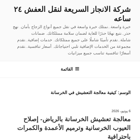
لتجاوز
شركة الانجاز السريعة لنقل العفش ٢٤
لى
ساعه
لمحتوى
خبرة واسعة..نمتلك خبرة واسعة في نقل جميع أنواع الزجاج بأمان. نهج
حذر..نتبع نهجًا حذرًا للغاية لضمان سلامة ممتلكاتك. ضمانات
شاملة..نقدم تأمينًا شاملًا على جميع ممتلكاتك. خدمات إضافية..نقدم
مجموعة من الخدمات الإضافية تلبي احتياجاتك. أسعار تنافسية..نقدم
أسعارًا تنافسية تناسب جميع ميزانيات
القائمة
الوسم:
كيفية معالجة التعشيش في الخرسانة
نُشر
6 يونيو، 2026
في
معالجة تعشيش الخرسانة بالرياض- إصلاح
العيوب الخرسانية وترميم الأعمدة والكمرات
باحترافية