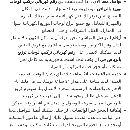
تواصل معنا الآن :
رقم كهربائي تركيب لوحات
إذا كنت تبحث عن
توزيع بالرياض
موثوق وسريع الاستجابة، فأنت في المكان
الصحيح. نحن نوفر لك فني كهرباء متخصص يمتلك الخبرة
والمهارة للتعامل مع جميع أنواع لوحات التوزيع الكهربائية سواء
في المنازل، الفلل، الشركات أو حتى المصانع.
أرقام التواصل المباشر :
نحن ندرك أن مشاكل الكهرباء لا تنتظر،
لذلك وفرنا أكثر من وسيلة تواصل مباشرة مع فريق الفنيين
رقم كهربائي تركيب لوحات توزيع
لدينا. يمكنك الاتصال على
بالرياض
في أي وقت لتجد استجابة فورية ودعم كامل لحل
مشكلتك أو حجز خدمة التركيب أو الصيانة.
خدمة عملاء متاحة 24 ساعة :
لا تقلق بشأن الوقت، فخدمة
العملاء لدينا متاحة على مدار 24 ساعة يوميًا، بما في ذلك أيام
الإجازات والعطلات الرسمية. بمجرد الاتصال بنا، سيقوم فريق
الدعم بتسجيل طلبك وتحويله فورًا إلى أقرب فني كهرباء
بالرياض لضمان سرعة الوصول وخدمتك في أقصر وقت ممكن.
إمكانية الحجز عبر الواتساب :
لراحتك، يمكنك أيضًا التواصل معنا
عبر الواتساب. هذه الخدمة تسهل عليك إرسال تفاصيل المشكلة
أو تحديد نوع الخدمة التي تحتاجها سواء كانت تركيب لوحة توزيع