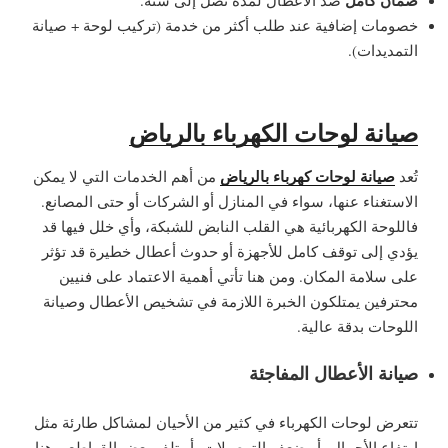
ضمان كامل
ضد الأعطال لمدة تصل إلى سنة.
خصومات إضافية عند طلب أكثر من خدمة (تركيب لوحة + صيانة
التمديدات).
صيانة لوحات الكهرباء بالرياض
صيانة لوحات كهرباء بالرياض
تُعد
من أهم الخدمات التي لا يمكن
الاستغناء عنها، سواء في المنازل أو الشركات أو حتى المصانع.
فاللوحة الكهربائية هي القلب النابض للشبكة، وأي خلل فيها قد
يؤدي إلى توقف كامل للأجهزة أو حدوث أعطال خطيرة قد تؤثر
على سلامة المكان. ومن هنا تأتي أهمية الاعتماد على فنيين
محترفين يمتلكون الخبرة اللازمة في تشخيص الأعطال وصيانة
اللوحات بدقة عالية.
صيانة الأعطال المفاجئة
تتعرض لوحات الكهرباء في كثير من الأحيان لمشاكل طارئة مثل
ارتفاع الأحمال، أو ضعف التوصيلات، أو تلف بعض القواطع. وهنا