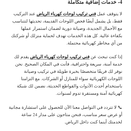
4- خدمات إضافية متكاملة
فني تركيب لوحات كهرباء الرياض
لا يتوقف عمل
عند التركيب
فقط، بل يشمل أيضًا فحص اللوحات القديمة، تحديثها لتتناسب
مع الأحمال الجديدة، وصيانة دورية لضمان استمرار عملها
بكفاءة عالية. كل هذه الخدمات تهدف لحماية منزلك أو شركتك
من أي مخاطر كهربائية محتملة.
فني تركيب لوحات كهرباء الرياض
إذا كنت تبحث عن
يقدم لك
خدمة آمنة، سريعة واحترافية، فأنت في المكان الصحيح. نحن
نوفر لك فريقًا متخصصًا بخبرة طويلة في تركيب وصيانة
اللوحات الكهربائية سواء للمنازل أو الشركات. مع التزامنا
باستخدام أحدث الأدوات والقواطع الحديثة، نضمن لك شبكة
كهربائية آمنة ومستقرة تدوم لسنوات.
📞 لا تتردد في التواصل معنا الآن للحصول على استشارة مجانية
أو عرض سعر مناسب، فنحن متاحون على مدار 24 ساعة
لخدمتك أينما كنت داخل الرياض.