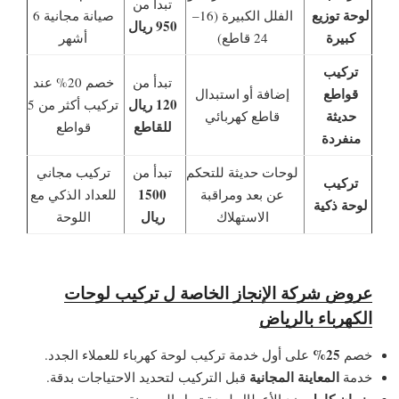
تبدأ من
لوحة توزيع
الفلل الكبيرة (16–
صيانة مجانية 6
950 ريال
كبيرة
24 قاطع)
أشهر
تركيب
تبدأ من
خصم 20% عند
قواطع
إضافة أو استبدال
120 ريال
تركيب أكثر من 5
حديثة
قاطع كهربائي
للقاطع
قواطع
منفردة
لوحات حديثة للتحكم
تبدأ من
تركيب مجاني
تركيب
1500
عن بعد ومراقبة
للعداد الذكي مع
لوحة ذكية
ريال
الاستهلاك
اللوحة
عروض شركة الإنجاز الخاصة ل
تركيب لوحات
الكهرباء بالرياض
25%
خصم
على أول خدمة تركيب لوحة كهرباء للعملاء الجدد.
المعاينة المجانية
خدمة
قبل التركيب لتحديد الاحتياجات بدقة.