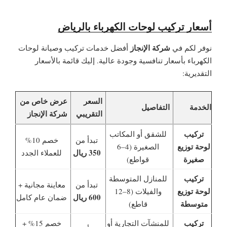
أسعار تركيب لوحات الكهرباء بالرياض
شركة الإنجاز
نوفر لكم في
أفضل خدمات تركيب وصيانة لوحات
الكهرباء بأسعار تنافسية وجودة عالية. إليك قائمة بالأسعار
التقديرية:
السعر
عرض خاص من
الخدمة
التفاصيل
التقريبي
شركة الإنجاز
تركيب
للشقق أو المكاتب
تبدأ من
خصم 10%
لوحة توزيع
الصغيرة (4–6
350 ريال
للعملاء الجدد
صغيرة
قواطع)
تركيب
للمنازل المتوسطة
تبدأ من
معاينة مجانية +
لوحة توزيع
والفيلات (8–12
600 ريال
ضمان عام كامل
متوسطة
قاطع)
تركيب
للمنشآت التجارية أو
خصم 15% +