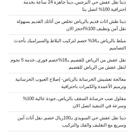
دينا نقل عفش حي النرجس..دينا جاهزة 24 ساعة بخدمة
احترافية 100% اتصل بنا
دينا طش اثاث قديم بالرياض تخلص من أثاثك القديم بسهولة
نقل آمن ونظيف 100%احجز الان
مبلط بالرياض بـ34% خصم لتركيب البلاط والسيراميك بأحدث
التصاميم
نقل عفش من الرياض للقصيم بـ18%خصم فوري..خدمة 5 نجوم
لنقل عفش من الرياض للقصيم
معالجة تعشيش الخرسانة بالرياض- إصلاح العيوب الخرسانية
وترميم الأعمدة والكمرات باحترافية
مقاول صب خرسانة السقف بالرياض..جودة عالية 100%
وسرعة في التنفيذ اتصل الان
دينا نقل عفش حي السويدي بـ100ريال خصم..نقل أثاث آمن
وسريع مع التغليف والفك والتركيب