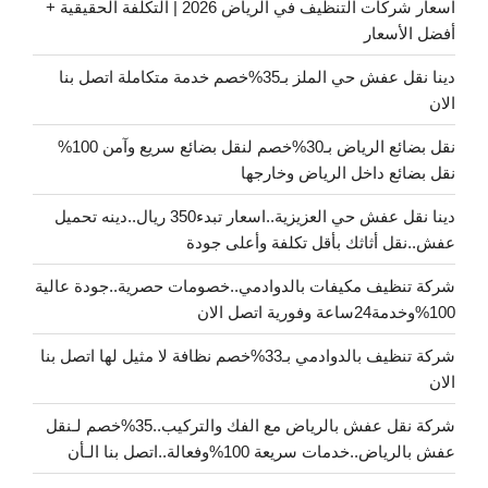
اسعار شركات التنظيف في الرياض 2026 | التكلفة الحقيقية +
أفضل الأسعار
دينا نقل عفش حي الملز بـ35%خصم خدمة متكاملة اتصل بنا
الان
نقل بضائع الرياض بـ30%خصم لنقل بضائع سريع وآمن 100%
نقل بضائع داخل الرياض وخارجها
دينا نقل عفش حي العزيزية..اسعار تبدء350 ريال..دينه تحميل
عفش..نقل أثاثك بأقل تكلفة وأعلى جودة
شركة تنظيف مكيفات بالدوادمي..خصومات حصرية..جودة عالية
100%وخدمة24ساعة وفورية اتصل الان
شركة تنظيف بالدوادمي بـ33%خصم نظافة لا مثيل لها اتصل بنا
الان
شركة نقل عفش بالرياض مع الفك والتركيب..35%خصم لـنقل
عفش بالرياض..خدمات سريعة 100%وفعالة..اتصل بنا الـأن