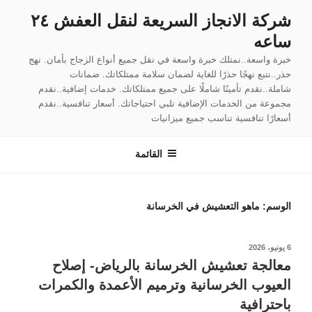
لتجاوز
شركة الانجاز السريعة لنقل العفش ٢٤
لى
ساعه
لمحتوى
خبرة واسعة..نمتلك خبرة واسعة في نقل جميع أنواع الزجاج بأمان. نهج
حذر..نتبع نهجًا حذرًا للغاية لضمان سلامة ممتلكاتك. ضمانات
شاملة..نقدم تأمينًا شاملًا على جميع ممتلكاتك. خدمات إضافية..نقدم
مجموعة من الخدمات الإضافية تلبي احتياجاتك. أسعار تنافسية..نقدم
أسعارًا تنافسية تناسب جميع ميزانيات
القائمة
الوسم:
ماهو التعشيش في الخرسانة
نُشر
6 يونيو، 2026
في
معالجة تعشيش الخرسانة بالرياض- إصلاح
العيوب الخرسانية وترميم الأعمدة والكمرات
باحترافية