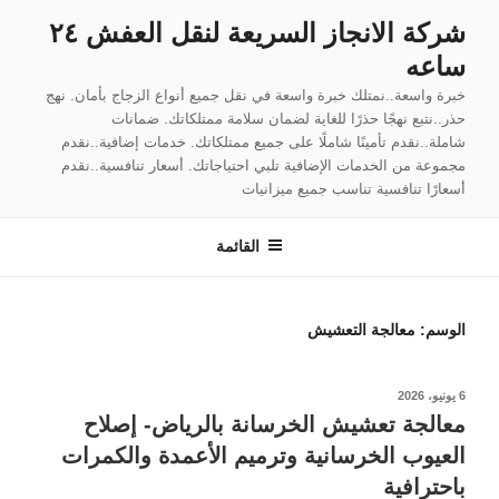
لتجاوز
شركة الانجاز السريعة لنقل العفش ٢٤
لى
ساعه
لمحتوى
خبرة واسعة..نمتلك خبرة واسعة في نقل جميع أنواع الزجاج بأمان. نهج
حذر..نتبع نهجًا حذرًا للغاية لضمان سلامة ممتلكاتك. ضمانات
شاملة..نقدم تأمينًا شاملًا على جميع ممتلكاتك. خدمات إضافية..نقدم
مجموعة من الخدمات الإضافية تلبي احتياجاتك. أسعار تنافسية..نقدم
أسعارًا تنافسية تناسب جميع ميزانيات
القائمة
الوسم:
معالجة التعشيش
نُشر
6 يونيو، 2026
في
معالجة تعشيش الخرسانة بالرياض- إصلاح
العيوب الخرسانية وترميم الأعمدة والكمرات
باحترافية