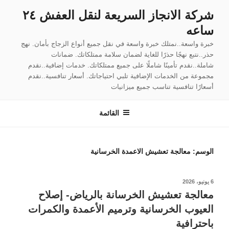
لتجاوز
شركة الانجاز السريعة لنقل العفش ٢٤
لى
ساعه
لمحتوى
خبرة واسعة..نمتلك خبرة واسعة في نقل جميع أنواع الزجاج بأمان. نهج
حذر..نتبع نهجًا حذرًا للغاية لضمان سلامة ممتلكاتك. ضمانات
شاملة..نقدم تأمينًا شاملًا على جميع ممتلكاتك. خدمات إضافية..نقدم
مجموعة من الخدمات الإضافية تلبي احتياجاتك. أسعار تنافسية..نقدم
أسعارًا تنافسية تناسب جميع ميزانيات
القائمة
الوسم:
معالجة تعشيش الاعمدة الخرسانية
نُشر
6 يونيو، 2026
في
معالجة تعشيش الخرسانة بالرياض- إصلاح
العيوب الخرسانية وترميم الأعمدة والكمرات
باحترافية