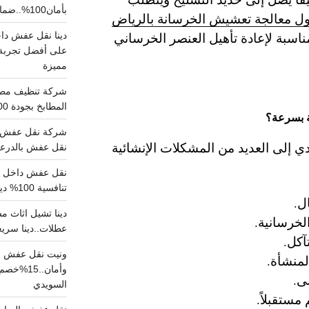
بأمان100%..ضمان سلامتك وراحتك
ل معالجة تعشيش الخرسانة بالرياض
مناسبة لإعادة تأهيل العنصر الخرساني
على أفضل تجربة 
مميزة
المطابخ بجودة 100% اتصل الان
ة بسرعة؟
شركة نقل عفش ب
 إلى العديد من المشكلات الإنشائية
نقل عفش بالدرعية بـ100ريال خصم على خدما
تنافسية 100% دينا نقل عفش داخل الرياض
ل.
لخرسانية.
عطلات..دينا سريع
آكل.
ونيت نقل عفش ح
لمنشأة.
وأمان..
ى.
السويدي
 مستقبلاً.