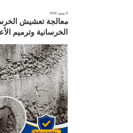
نُشر
6 يونيو، 2026
في
معالجة تعشيش الخرسان
الخرسانية وترميم الأع