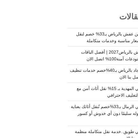
الات
شركة نقل وتخزين عفش بالرياض بـ33% خصم لنقل
عار مناسبة وخدمات متكاملة
أسعار تخزين عفش بالرياض2027 | أفضل الباقات
ة100% اتصل الان
شركة تنظيف سجاد بالرياض بـ40%خصم خدمات تنظيف
 بنا الان
دينا نقل عفش حي المهدية بـ 15% نقل أثاث آمن مع
لتغليف الاحترافي
دينا نقل عفش حي الرمال بـ33%خصم نُنقل أثاثك بعناية
له سليمًا دون أي خدوش أو كسور
 طويق..خدمة نقل متكاملة منظمة