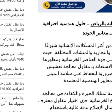
وآمنة 100%اتصل بنا الان
دينا نقل عفش حي 
الاحترافي99% اتصل بنا الان
ة بالرياض
– حلول هندسية احترافية
الاتصال بنا
 معايير الجودة
 أكثر المشكلات الإنشائية شيوعًا
بمجال فك وتركيب الغرف..
ة والتجارية والمنشآت المختلفة، حيث
دينات نقل عفش با
ى قوة العناصر الخرسانية ومظهرها
40% بأمان وجودة مضمونة 100% تواصل الان
استعانة بـ
مقاول معالجة تعشيش
ورية للحفاظ على سلامة المبنى
بـ40%خصم اتصل الان
ايير الهندسية المعتمدة.
احترافية 100% اتصل بنا
تمتلك الخبرة والكفاءة في معالجة
دينا طش اثاث قدي
 الخرسانية، فإن اختيار مقاول محترف
بسهولة نقل آمن ونظيف 100
ل الإصلاح بدقة عالية باستخدام