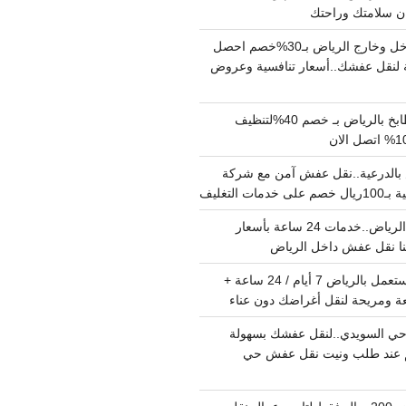
دينا نقل عفش داخل وخارج الرياض بـ30%خصم احصل
لنقل عفشك..أسعار تنافسية وعروض
شركة تنظيف مطابخ بالرياض بـ خصم 40%لتنظيف
الدرعية..نقل عفش آمن مع شركة
ت التغليف
نقل عفش داخل الرياض..خدمات 24 ساعة بأسعار
دينا تشيل اثاث مستعمل بالرياض 7 أيام / 24 ساعة +
ة ومريحة لنقل أغراضك دون عناء
ي السويدي..لنقل عفشك بسهولة
15%خصم عند طلب ونيت نقل عفش حي