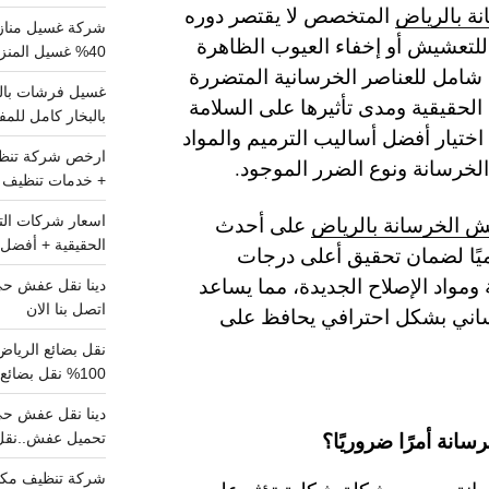
ة بالرياض
المتخصص لا يقتصر دوره
شركة غسيل مناز
لتعشيش أو إخفاء العيوب الظاهرة
40% غسيل المنزل شامل تواصل الان
ص شامل للعناصر الخرسانية المتضررة
الحقيقية ومدى تأثيرها على السلامة
بالبخار كامل للم
 اختيار أفضل أساليب الترميم والمواد
 الخرسانة ونوع الضرر الموجود.
+ خدمات تنظيف ش
ش الخرسانة بالرياض
على أحدث
الحقيقية + أفضل 
لميًا لضمان تحقيق أعلى درجات
 ومواد الإصلاح الجديدة، مما يساعد
اتصل بنا الان
رساني بشكل احترافي يحافظ على
100% نقل بضائع داخل الرياض وخارجها
سانة أمرًا ضروريًا؟
تحميل عفش..نقل 
شركة تنظيف مكي