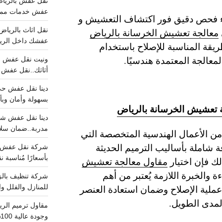
عفش خدمات مميزه 100%..عرض
جراء فحص دقيق فور اكتشاف التعشيش و
معالجة تعشيش الخرسانة بالرياض
عفشك داخل الرياض تبد
ريقة المناسبة للإصلاح باستخدام
معالجة المعتمدة هندسيًا.
أثاثك..نقل عفش احترافي00
بسهولة وأمان وبأ
جة تعشيش الخرسانة بالرياض
مدربة..ضمان سل
ن الأعمال الهندسية المتخصصة التي
 شاملة بأساليب الترميم الحديثة
بأسعارًا مُناسبة
لك فإن اختيار
مقاول معالجة تعشيش
ة والخبرة اللازمة يُعتبر من أهم
ملية الإصلاح وضمان استعادة العنصر
للمنازل والفلل وا
لمدى الطويل.
وجودة عالية 100% احجز الان