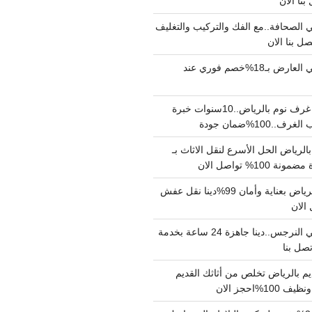
الصحافة..مع الفك والتركيب والتغليف
دينا نقل عفش حي العارض بـ18%خصم فوري عند
نجار فك وتركيب غرف نوم بالرياض..10سنوات خبرة
100%ضمان جودة
لرياض الحل الأسرع لنقل الاثاث بـ
دينا نقل عفش بالرياض بعناية وأمان 99%دينا نقل عفش
دينا نقل عفش حي النرجس..دينا جاهزة 24 ساعة بخدمة
م بالرياض تخلص من أثاثك القديم
%احجز الان