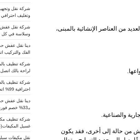
وتغليف احترافي 
يد من العناصر الإنشائية بالمبنى،
وسلاسة في كل خط
الفك والتركيب اتص
عها.
لراحة بالك اتصل ب
احترافية 99% اتصل بنا الان
دينا نقل عفش ح
بـ33% خصم فوري
ارية والصناعية.
غسيل المكيفات(
 من حالة إلى أخرى، فقد يكون
قًا يصل إلى حديد التسليح ويتطلب