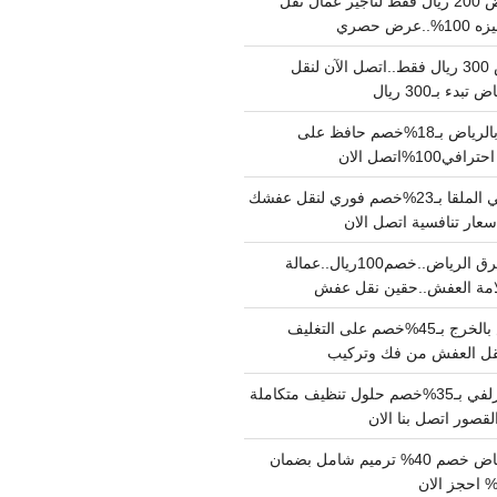
نقل عفش بالرياض 200 ريال فقط لتاجير عمال نقل
 حصري
نقل اثاث بالرياض 300 ريال فقط..اتصل الآن لنقل
ء بـ300 ريال
ونيت نقل عفش بالرياض بـ18%خصم حافظ على
1%اتصل الان
دينا نقل عفش حي الملقا بـ23%خصم فوري لنقل عفشك
سعار تنافسية اتصل الان
دينا نقل عفش شرق الرياض..خصم100ريال..عمالة
امة العفش..حقين نقل عفش
شركة نقل عفش بالخرج بـ45%خصم على التغليف
 نقل العفش من فك وتركيب
شركة تنظيف بالزلفي بـ35%خصم حلول تنظيف متكاملة
لقصور اتصل بنا الان
مقاول ترميم الرياض خصم 40% ترميم شامل بضمان