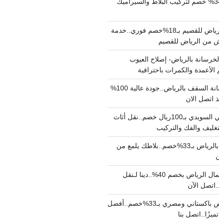
مبلط بالرياض بـ34% خصم لتركيب البلاط والسيراميك
نقل عفش من الرياض للقصيم بـ18%خصم فوري..خدمة
خرسانة بالرياض- إصلاح العيوب
 الأعمدة والكمرات باحترافية
مقاول صب خرسانة السقف بالرياض..جودة عالية 100%
 اتصل الان
دينا نقل عفش حي السويدي بـ100ريال خصم..نقل أثاث
غليف والفك والتركيب
شركة جلي بلاط بالرياض بـ33%خصم..بلاطك يلمع من
ن
دينا نقل عفش شمال الرياض بخصم 40%..دينا لـنقل
نقل عفش بالرياض باكستاني ومصري بـ33%خصم..أفضل
يزًا..اتصل بنا