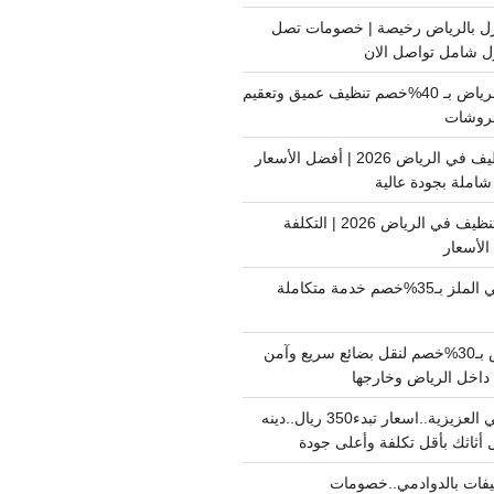
ل بالرياض رخيصة | خصومات تصل
غسيل فرشات بالرياض بـ 40%خصم تنظيف عميق وتعقيم
فروشات
ارخص شركة تنظيف في الرياض 2026 | أفضل الأسعار
املة بجودة عالية
اسعار شركات التنظيف في الرياض 2026 | التكلفة
الأسعار
دينا نقل عفش حي الملز بـ35%خصم خدمة متكاملة
نقل بضائع الرياض بـ30%خصم لنقل بضائع سريع وآمن
دينا نقل عفش حي العزيزية..اسعار تبدء350 ريال..دينه
أثاثك بأقل تكلفة وأعلى جودة
فات بالدوادمي..خصومات