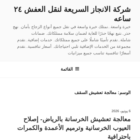
لتجاوز
شركة الانجاز السريعة لنقل العفش ٢٤
لى
ساعه
لمحتوى
خبرة واسعة..نمتلك خبرة واسعة في نقل جميع أنواع الزجاج بأمان. نهج
حذر..نتبع نهجًا حذرًا للغاية لضمان سلامة ممتلكاتك. ضمانات
شاملة..نقدم تأمينًا شاملًا على جميع ممتلكاتك. خدمات إضافية..نقدم
مجموعة من الخدمات الإضافية تلبي احتياجاتك. أسعار تنافسية..نقدم
أسعارًا تنافسية تناسب جميع ميزانيات
القائمة
الوسم:
معالجة تعشيش السقف
نُشر
6 يونيو، 2026
في
معالجة تعشيش الخرسانة بالرياض- إصلاح
العيوب الخرسانية وترميم الأعمدة والكمرات
باحترافية