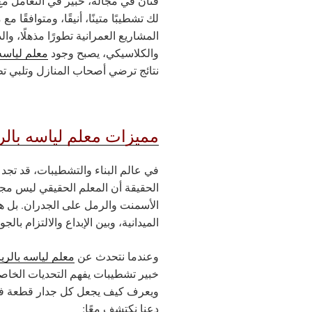
فنان في مجاله، خبير في التعامل مع
لك تشطيبًا متينًا، أنيقًا، ومتوافقًا مع
المشاريع العمرانية تطورًا مذهلًا، و
والكلاسيكي، يصبح وجود
معلم لياسه
نتائج ترضي أصحاب المنازل وتلبي تط
مميزات معلم لياسه بال
في عالم البناء والتشطيبات، قد تجد
الحقيقة أن المعلم الحقيقي ليس م
الأسمنت والرمل على الجدران. بل هو
الميدانية، وبين الإبداع والالتزام بالجو
وعندما نتحدث عن
معلم لياسه بالر
خبير تشطيبات يفهم التحديات الخاصة 
ويعرف كيف يجعل كل جدار قطعة فنية
دعنا نكتشف معًا: