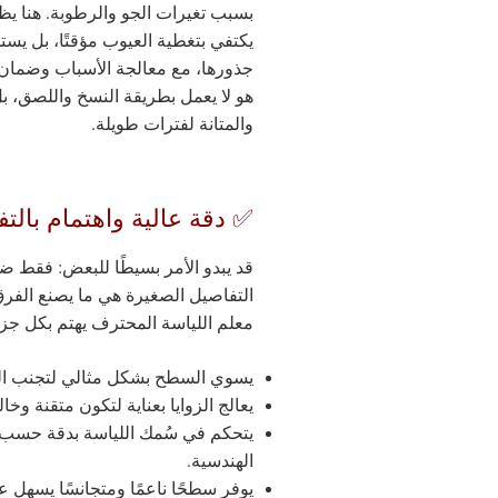
بسبب تغيرات الجو والرطوبة. هنا يظه
يكتفي بتغطية العيوب مؤقتًا، بل يس
جذورها، مع معالجة الأسباب وضمان 
هو لا يعمل بطريقة النسخ واللصق، بل
والمتانة لفترات طويلة.
✅ دقة عالية واهتمام بالت
قد يبدو الأمر بسيطًا للبعض: فقط 
التفاصيل الصغيرة هي ما يصنع الفرق
معلم اللياسة المحترف يهتم بكل جزء
يسوي السطح بشكل مثالي لتجنب الت
يعالج الزوايا بعناية لتكون متقنة وخا
يتحكم في سُمك اللياسة بدقة حسب م
الهندسية.
يوفر سطحًا ناعمًا ومتجانسًا يسهل عم