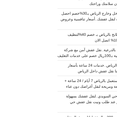
دينا نقل عفش داخل وخارج الرياض بـ30%خصم احصل
لنقل عفشك..أسعار تنافسية وعروض
شركة تنظيف مطابخ بالرياض بـ خصم 40%لتنظيف
الدرعية..نقل عفش آمن مع شركة
ت التغليف
نقل عفش داخل الرياض..خدمات 24 ساعة بأسعار
دينا تشيل اثاث مستعمل بالرياض 7 أيام / 24 ساعة +
ة ومريحة لنقل أغراضك دون عناء
ي السويدي..لنقل عفشك بسهولة
15%خصم عند طلب ونيت نقل عفش حي