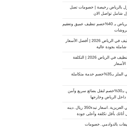
ل بالرياض رخيصة | خصومات تصل
غسيل فرشات بالرياض بـ 40%خصم تنظيف عميق وتعقيم
فروشات
ارخص شركة تنظيف في الرياض 2026 | أفضل الأسعار
املة بجودة عالية
اسعار شركات التنظيف في الرياض 2026 | التكلفة
الأسعار
دينا نقل عفش حي الملز بـ35%خصم خدمة متكاملة
نقل بضائع الرياض بـ30%خصم لنقل بضائع سريع وآمن
دينا نقل عفش حي العزيزية..اسعار تبدء350 ريال..دينه
أثاثك بأقل تكلفة وأعلى جودة
فات بالدوادمي..خصومات