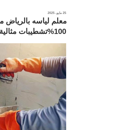
نُشر
25 مايو، 2025
في
100%تشطيبات مثالية لمبنى يدوم