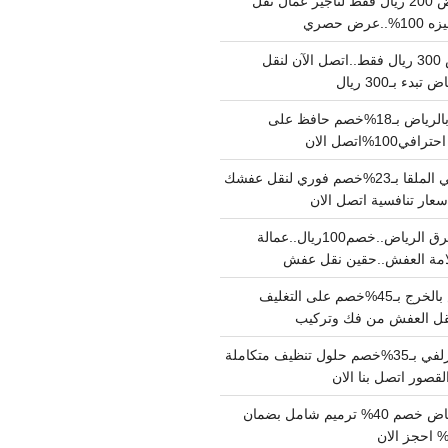
نقل عفش بالرياض 200 ريال فقط لتاجير عمال نقل
 حصري
نقل اثاث بالرياض 300 ريال فقط..اتصل الآن لنقل
ء بـ300 ريال
ونيت نقل عفش بالرياض بـ18%خصم حافظ على
1%اتصل الان
دينا نقل عفش حي الملقا بـ23%خصم فوري لنقل عفشك
سعار تنافسية اتصل الان
دينا نقل عفش شرق الرياض..خصم100ريال..عمالة
امة العفش..حقين نقل عفش
شركة نقل عفش بالخرج بـ45%خصم على التغليف
 نقل العفش من فك وتركيب
شركة تنظيف بالزلفي بـ35%خصم حلول تنظيف متكاملة
لقصور اتصل بنا الان
مقاول ترميم الرياض خصم 40% ترميم شامل بضمان