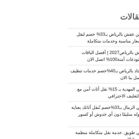
الات
شركة نقل وتخزين عفش بالرياض بـ33% خصم لنقل
عار مناسبة وخدمات متكاملة
أسعار تخزين عفش بالرياض2027 | أفضل الباقات
ة100% اتصل الان
شركة تنظيف سجاد بالرياض بـ40%خصم خدمات تنظيف
 بنا الان
دينا نقل عفش حي المهدية بـ 15% نقل أثاث آمن مع
لتغليف الاحترافي
دينا نقل عفش حي الرمال بـ33%خصم نُنقل أثاثك بعناية
له سليمًا دون أي خدوش أو كسور
 طويق..خدمة نقل متكاملة منظمة