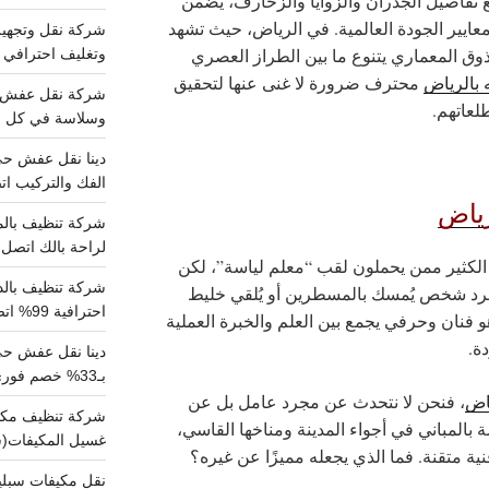
 تفاصيل الجدران والزوايا والزخارف، يضمن
 معايير الجودة العالمية.
في الرياض، حيث تشهد
الذوق المعماري يتنوع ما بين الطراز العصري
وتغليف احترافي 
 بالرياض
محترف ضرورة لا غنى عنها لتحقيق
لعاتهم.
وسلاسة في كل خط
الفك والتركيب اتص
رياض
لراحة بالك اتصل ب
 الكثير ممن يحملون لقب “معلم لياسة”، لكن
جرد شخص يُمسك بالمسطرين أو يُلقي خليط
احترافية 99% اتصل بنا الان
 فنان وحرفي يجمع بين العلم والخبرة العملية
دة.
دينا نقل عفش ح
بـ33% خصم فوري
ياض
، فنحن لا نتحدث عن مجرد عامل بل عن
بالمباني في أجواء المدينة ومناخها القاسي،
غسيل المكيفات(
 متقنة. فما الذي يجعله مميزًا عن غيره؟