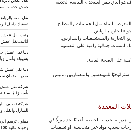
رف هو الذي يتقن استخدام اللياسة الحديثة
عفش خدمات مميزه 100%..عرض
المعرضة للماء مثل الحمامات والمطابخ.
عفشك داخل الرياض تبد
جواء الحارة بالرياض.
يع التجارية والمستشفيات والمدارس.
أثاثك..نقل عفش احترافي00
اء لمسات جمالية راقية على التصميم
بسهولة وأمان وبأ
لآمنة على الصحة العامة.
استراتيجيًا للمهندسين والمعماريين، وليس
مدربة..ضمان سل
بأسعارًا مُناسبة
ات المعقدة
للمنازل والفلل وا
درانه تحدياته الخاصة. أحيانًا تجد ميولًا في
عرجات بسبب مواد غير متجانسة، أو تشققات
وجودة عالية 100% احجز الان