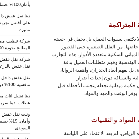
بأمان100%..ضمان سلامتك وراحتك
 المتراكمة
على أفضل تجربة 
مميزة
ا يكتفي بسنوات العمل، بل يحمل في جعبته
خاضها، من الفلل الصغيرة حتى القصور
المطابخ بجودة 100% اتصل الان
لمباني السكنية متعددة الأدوار. هذه التجارب
شركة نقل عفش ب
الهندسية وفهم متطلبات العميل بدقة
نقل عفش بالدرعية بـ100ريال خصم على خدما
 بل يفهم أبعاد الجدران، وأهمية الزوايا،
ائية والسباكة دون إحداث أضرار.
 حكمة ميدانية تجعله يتجنب الأخطاء قبل
تنافسية 100% دينا نقل عفش داخل الرياض
وفر الوقت والجهد والمواد.
عطلات..دينا سريع
ونيت نقل عفش ح
المواد والتقنيات
وأمان..
السويدي
الرياض، لم يعد الاعتماد على اللياسة