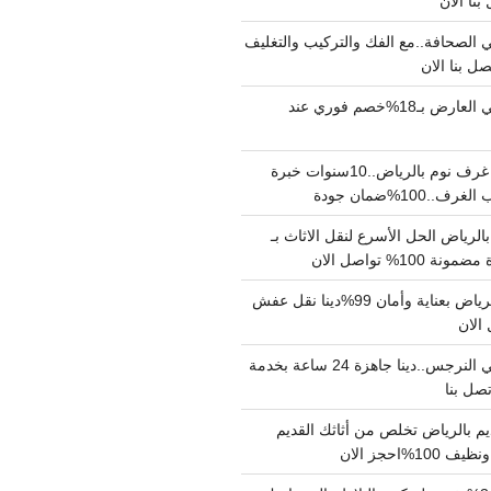
الصحافة..مع الفك والتركيب والتغليف
دينا نقل عفش حي العارض بـ18%خصم فوري عند
نجار فك وتركيب غرف نوم بالرياض..10سنوات خبرة
100%ضمان جودة
لرياض الحل الأسرع لنقل الاثاث بـ
دينا نقل عفش بالرياض بعناية وأمان 99%دينا نقل عفش
دينا نقل عفش حي النرجس..دينا جاهزة 24 ساعة بخدمة
م بالرياض تخلص من أثاثك القديم
%احجز الان