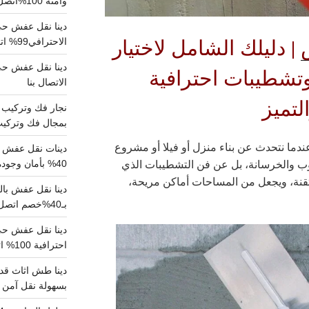
وآمنة 100%اتصل بنا الان
دينا نقل عفش حي 
| دليلك الشامل لاختيار
الاحترافي99% اتصل بنا الان
تشطيبات احترافية
الاتصال بنا
لتميز
بمجال فك وتركيب الغرف..
ندما نتحدث عن بناء منزل أو فيلا أو مشروع
دينات نقل عفش با
وب والخرسانة، بل عن فن التشطيبات الذي
40% بأمان وجودة مضمونة 100% تواصل الان
قنة، ويجعل من المساحات أماكن مريحة،
بـ40%خصم اتصل الان
احترافية 100% اتصل بنا
دينا طش اثاث قدي
بسهولة نقل آمن ونظيف 100