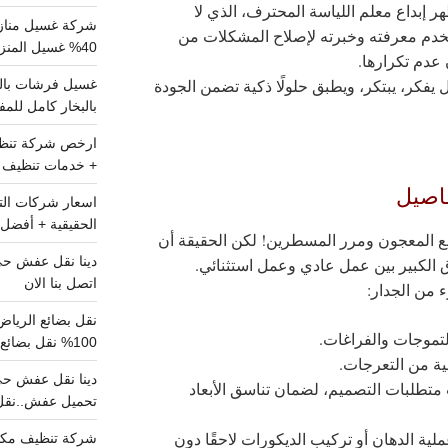
ر إبداع معلم اللياسة المحترف، الذي لا
شركة غسيل مناز
تخدم معرفته وخبرته لإصلاح المشكلات من
40% غسيل المنزل شامل تواصل الان
عدم تكرارها.
 يفكر، يبتكر، ويطبق حلولًا ذكية تضمن الجودة
بالبخار كامل للم
+ خدمات تنظيف ش
فاصيل
الحقيقية + أفضل 
ضع المعجون ومرر المسطرين! لكن الحقيقة أن
 الكبير بين عمل عادي وعمل استثنائي.
اتصل بنا الان
 من الجدار:
موجات والفراغات.
100% نقل بضائع داخل الرياض وخارجها
لية من التعرجات.
تطلبات التصميم، لضمان تناسق الأبعاد
تحميل عفش..نقل 
لية الدهان أو تركيب الديكورات لاحقًا دون
شركة تنظيف مكي