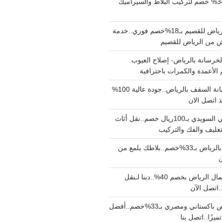
مبلط بالرياض بـ34% خصم لتركيب البلاط والسيراميك
نقل عفش من الرياض للقصيم بـ18%خصم فوري..خدمة
خرسانة بالرياض- إصلاح العيوب
 الأعمدة والكمرات باحترافية
مقاول صب خرسانة السقف بالرياض..جودة عالية 100%
 اتصل الان
دينا نقل عفش حي السويدي بـ100ريال خصم..نقل أثاث
غليف والفك والتركيب
شركة جلي بلاط بالرياض بـ33%خصم..بلاطك يلمع من
ن
دينا نقل عفش شمال الرياض بخصم 40%..دينا لـنقل
نقل عفش بالرياض باكستاني ومصري بـ33%خصم..أفضل
يزًا..اتصل بنا