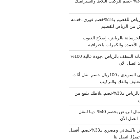
مبلط بالرياض بـ34% خصم لتركيب البلاط والسيراميك
نقل عفش من الرياض للقصيم بـ18%خصم فوري..خدمة
خرسانة بالرياض- إصلاح العيوب
 الأعمدة والكمرات باحترافية
مقاول صب خرسانة السقف بالرياض..جودة عالية 100%
 اتصل الان
دينا نقل عفش حي السويدي بـ100ريال خصم..نقل أثاث
غليف والفك والتركيب
شركة جلي بلاط بالرياض بـ33%خصم..بلاطك يلمع من
ن
دينا نقل عفش شمال الرياض بخصم 40%..دينا لـنقل
نقل عفش بالرياض باكستاني ومصري بـ33%خصم..أفضل
يزًا..اتصل بنا