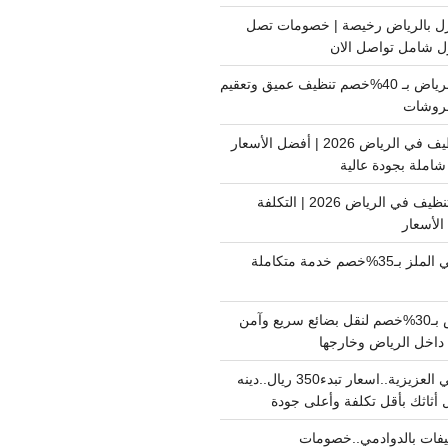
ل بالرياض رخيصة | خصومات تصل
غسيل فرشات بالرياض بـ 40%خصم تنظيف عميق وتعقيم
فروشات
ارخص شركة تنظيف في الرياض 2026 | أفضل الأسعار
املة بجودة عالية
اسعار شركات التنظيف في الرياض 2026 | التكلفة
الأسعار
دينا نقل عفش حي الملز بـ35%خصم خدمة متكاملة
نقل بضائع الرياض بـ30%خصم لنقل بضائع سريع وآمن
دينا نقل عفش حي العزيزية..اسعار تبدء350 ريال..دينه
أثاثك بأقل تكلفة وأعلى جودة
فات بالدوادمي..خصومات