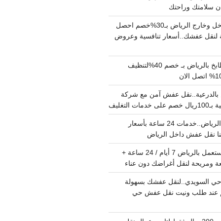
دينا نقل عفش داخل وخارج الرياض بـ30%خصم احصل
لنقل عفشك..أسعار تنافسية وعروض
شركة تنظيف مطابخ بالرياض بـ خصم 40%لتنظيف
الدرعية..نقل عفش آمن مع شركة
ت التغليف
نقل عفش داخل الرياض..خدمات 24 ساعة بأسعار
دينا تشيل اثاث مستعمل بالرياض 7 أيام / 24 ساعة +
ة ومريحة لنقل أغراضك دون عناء
ي السويدي..لنقل عفشك بسهولة
15%خصم عند طلب ونيت نقل عفش حي