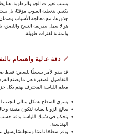
بسبب تغيرات الجو والرطوبة. هنا يظه
يكتفي بتغطية العيوب مؤقتًا، بل يس
جذورها، مع معالجة الأسباب وضمان 
هو لا يعمل بطريقة النسخ واللصق، بل
والمتانة لفترات طويلة.
✅ دقة عالية واهتمام بالت
قد يبدو الأمر بسيطًا للبعض: فقط 
التفاصيل الصغيرة هي ما يصنع الفرق
معلم اللياسة المحترف يهتم بكل جزء
يسوي السطح بشكل مثالي لتجنب الت
يعالج الزوايا بعناية لتكون متقنة وخا
يتحكم في سُمك اللياسة بدقة حسب م
الهندسية.
يوفر سطحًا ناعمًا ومتجانسًا يسهل عم