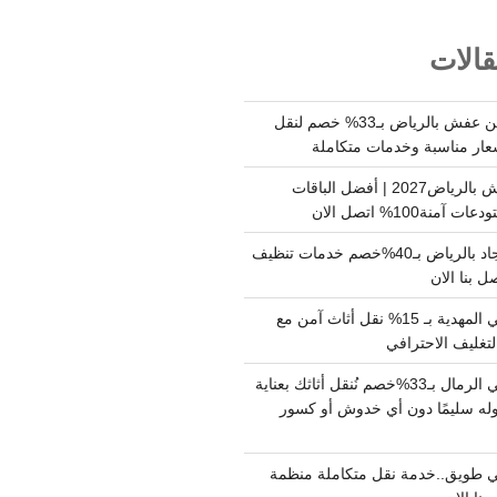
الات
شركة نقل وتخزين عفش بالرياض بـ33% خصم لنقل
عار مناسبة وخدمات متكاملة
أسعار تخزين عفش بالرياض2027 | أفضل الباقات
ة100% اتصل الان
شركة تنظيف سجاد بالرياض بـ40%خصم خدمات تنظيف
 بنا الان
دينا نقل عفش حي المهدية بـ 15% نقل أثاث آمن مع
لتغليف الاحترافي
دينا نقل عفش حي الرمال بـ33%خصم نُنقل أثاثك بعناية
له سليمًا دون أي خدوش أو كسور
 طويق..خدمة نقل متكاملة منظمة