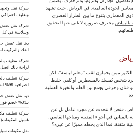
 تفاصيل الجدران والزوايا والزخارف، يضمن
 معايير الجودة العالمية.
في الرياض، حيث تشهد
الذوق المعماري يتنوع ما بين الطراز العصري
وتغليف احترافي 
 بالرياض
محترف ضرورة لا غنى عنها لتحقيق
لعاتهم.
وسلاسة في كل خط
الفك والتركيب اتص
رياض
لراحة بالك اتصل ب
 الكثير ممن يحملون لقب “معلم لياسة”، لكن
جرد شخص يُمسك بالمسطرين أو يُلقي خليط
احترافية 99% اتصل بنا الان
 فنان وحرفي يجمع بين العلم والخبرة العملية
دة.
دينا نقل عفش ح
بـ33% خصم فوري
ياض
، فنحن لا نتحدث عن مجرد عامل بل عن
بالمباني في أجواء المدينة ومناخها القاسي،
غسيل المكيفات(
 متقنة. فما الذي يجعله مميزًا عن غيره؟