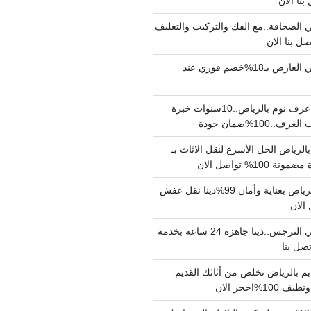
الصحافة..مع الفك والتركيب والتغليف
دينا نقل عفش حي العارض بـ18%خصم فوري عند
نجار فك وتركيب غرف نوم بالرياض..10سنوات خبرة
100%ضمان جودة
لرياض الحل الأسرع لنقل الاثاث بـ
دينا نقل عفش بالرياض بعناية وأمان 99%دينا نقل عفش
دينا نقل عفش حي النرجس..دينا جاهزة 24 ساعة بخدمة
م بالرياض تخلص من أثاثك القديم
%احجز الان