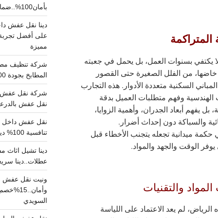
بأمان100%..ضمان سلامتك وراحتك
 المتراكمة
على أفضل تجربة 
مميزة
ا يكتفي بسنوات العمل، بل يحمل في جعبته
خاضها، من الفلل الصغيرة حتى القصور
المطابخ بجودة 100% اتصل الان
لمباني السكنية متعددة الأدوار. هذه التجارب
شركة نقل عفش ب
الهندسية وفهم متطلبات العميل بدقة
نقل عفش بالدرعية بـ100ريال خصم على خدما
 بل يفهم أبعاد الجدران، وأهمية الزوايا،
ائية والسباكة دون إحداث أضرار.
 حكمة ميدانية تجعله يتجنب الأخطاء قبل
تنافسية 100% دينا نقل عفش داخل الرياض
وفر الوقت والجهد والمواد.
عطلات..دينا سريع
ونيت نقل عفش ح
المواد والتقنيات
وأمان..
السويدي
الرياض، لم يعد الاعتماد على اللياسة