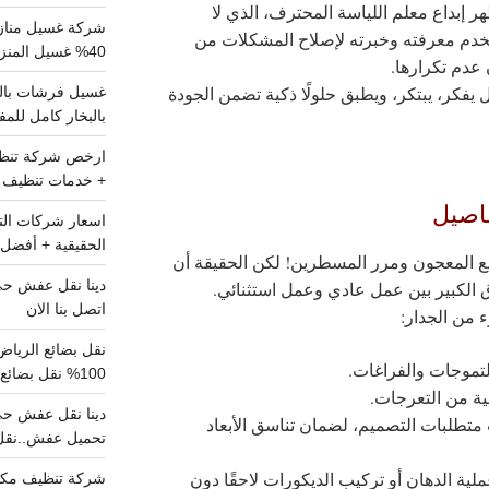
ر إبداع معلم اللياسة المحترف، الذي لا
شركة غسيل مناز
تخدم معرفته وخبرته لإصلاح المشكلات من
40% غسيل المنزل شامل تواصل الان
عدم تكرارها.
 يفكر، يبتكر، ويطبق حلولًا ذكية تضمن الجودة
بالبخار كامل للم
+ خدمات تنظيف ش
فاصيل
الحقيقية + أفضل 
ضع المعجون ومرر المسطرين! لكن الحقيقة أن
 الكبير بين عمل عادي وعمل استثنائي.
اتصل بنا الان
 من الجدار:
موجات والفراغات.
100% نقل بضائع داخل الرياض وخارجها
لية من التعرجات.
تطلبات التصميم، لضمان تناسق الأبعاد
تحميل عفش..نقل 
لية الدهان أو تركيب الديكورات لاحقًا دون
شركة تنظيف مكي