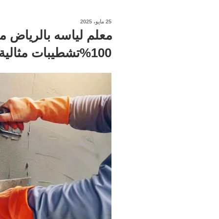
نُشر
25 مايو، 2025
في
100%تشطيبات مثالية لمبنى يدوم