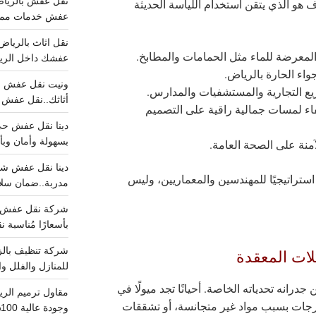
رف هو الذي يتقن استخدام اللياسة الحديثة
عفش خدمات مميزه 100%..عرض
المعرضة للماء مثل الحمامات والمطابخ.
عفشك داخل الرياض تبد
جواء الحارة بالرياض.
يع التجارية والمستشفيات والمدارس.
أثاثك..نقل عفش احترافي00
اء لمسات جمالية راقية على التصميم
بسهولة وأمان وبأ
لآمنة على الصحة العامة.
استراتيجيًا للمهندسين والمعماريين، وليس
مدربة..ضمان سل
بأسعارًا مُناسبة
ات المعقدة
للمنازل والفلل وا
درانه تحدياته الخاصة. أحيانًا تجد ميولًا في
عرجات بسبب مواد غير متجانسة، أو تشققات
وجودة عالية 100% احجز الان