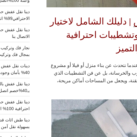
وآمنة 100%اتصل بنا الان
دينا نقل عفش حي 
| دليلك الشامل لاختيار
الاحترافي99% اتصل بنا الان
تشطيبات احترافية
الاتصال بنا
لتميز
بمجال فك وتركيب الغرف..
ندما نتحدث عن بناء منزل أو فيلا أو مشروع
دينات نقل عفش با
وب والخرسانة، بل عن فن التشطيبات الذي
40% بأمان وجودة مضمونة 100% تواصل الان
قنة، ويجعل من المساحات أماكن مريحة،
بـ40%خصم اتصل الان
احترافية 100% اتصل بنا
دينا طش اثاث قدي
بسهولة نقل آمن ونظيف 100