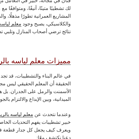
فنان في مجاله، خبير في التعامل مع
لك تشطيبًا متينًا، أنيقًا، ومتوافقًا مع
المشاريع العمرانية تطورًا مذهلًا، و
والكلاسيكي، يصبح وجود
معلم لياسه
نتائج ترضي أصحاب المنازل وتلبي تط
مميزات معلم لياسه بال
في عالم البناء والتشطيبات، قد تجد
الحقيقة أن المعلم الحقيقي ليس م
الأسمنت والرمل على الجدران. بل هو
الميدانية، وبين الإبداع والالتزام بالجو
وعندما نتحدث عن
معلم لياسه بالر
خبير تشطيبات يفهم التحديات الخاصة 
ويعرف كيف يجعل كل جدار قطعة فنية
دعنا نكتشف معًا: