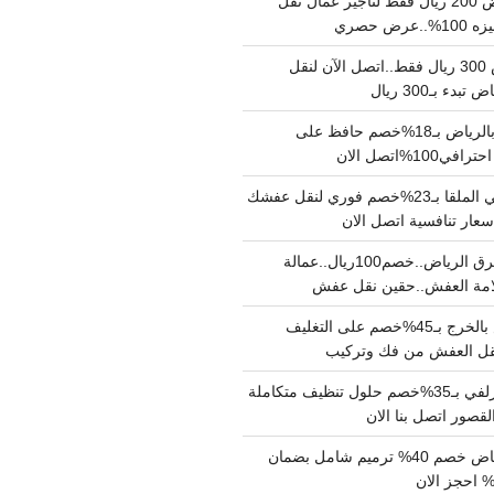
نقل عفش بالرياض 200 ريال فقط لتاجير عمال نقل
 حصري
نقل اثاث بالرياض 300 ريال فقط..اتصل الآن لنقل
ء بـ300 ريال
ونيت نقل عفش بالرياض بـ18%خصم حافظ على
1%اتصل الان
دينا نقل عفش حي الملقا بـ23%خصم فوري لنقل عفشك
سعار تنافسية اتصل الان
دينا نقل عفش شرق الرياض..خصم100ريال..عمالة
امة العفش..حقين نقل عفش
شركة نقل عفش بالخرج بـ45%خصم على التغليف
 نقل العفش من فك وتركيب
شركة تنظيف بالزلفي بـ35%خصم حلول تنظيف متكاملة
لقصور اتصل بنا الان
مقاول ترميم الرياض خصم 40% ترميم شامل بضمان