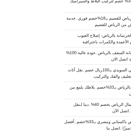
مبلط بالرياض بـ34% خصم لتركيب البلاط والسيراميك
نقل عفش من الرياض للقصيم بـ18%خصم فوري..خدمة
خرسانة بالرياض- إصلاح العيوب
 الأعمدة والكمرات باحترافية
مقاول صب خرسانة السقف بالرياض..جودة عالية 100%
 اتصل الان
دينا نقل عفش حي السويدي بـ100ريال خصم..نقل أثاث
غليف والفك والتركيب
شركة جلي بلاط بالرياض بـ33%خصم..بلاطك يلمع من
ن
دينا نقل عفش شمال الرياض بخصم 40%..دينا لـنقل
نقل عفش بالرياض باكستاني ومصري بـ33%خصم..أفضل
يزًا..اتصل بنا