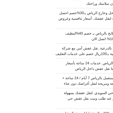
دينا نقل عفش داخل وخارج الرياض بـ30%خصم احصل
لنقل عفشك..أسعار تنافسية وعروض
شركة تنظيف مطابخ بالرياض بـ خصم 40%لتنظيف
الدرعية..نقل عفش آمن مع شركة
ت التغليف
نقل عفش داخل الرياض..خدمات 24 ساعة بأسعار
دينا تشيل اثاث مستعمل بالرياض 7 أيام / 24 ساعة +
ة ومريحة لنقل أغراضك دون عناء
ي السويدي..لنقل عفشك بسهولة
15%خصم عند طلب ونيت نقل عفش حي