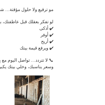
مو ترقيع ولا حلول مؤقتة…
شغ
لو تفكر بعقلك قبل عاطفتك، ب
✔️ أذكى
✔️ أوفر
✔️ أريح
✔️ ويرفع قيمة بيتك
📞 لا تتردد… تواصل اليوم مع
م
وسعر يناسبك، وخلي بيتك يكب