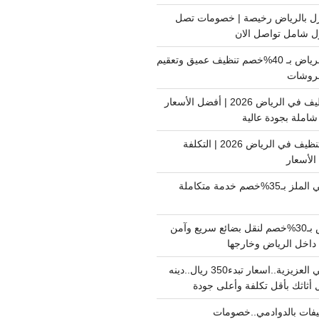
ل بالرياض رخيصة | خصومات تصل
غسيل فرشات بالرياض بـ 40%خصم تنظيف عميق وتعقيم
فروشات
ارخص شركة تنظيف في الرياض 2026 | أفضل الأسعار
املة بجودة عالية
اسعار شركات التنظيف في الرياض 2026 | التكلفة
الأسعار
دينا نقل عفش حي الملز بـ35%خصم خدمة متكاملة
نقل بضائع الرياض بـ30%خصم لنقل بضائع سريع وآمن
دينا نقل عفش حي العزيزية..اسعار تبدء350 ريال..دينه
أثاثك بأقل تكلفة وأعلى جودة
فات بالدوادمي..خصومات