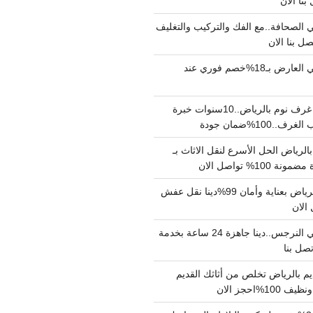
الصحافة..مع الفك والتركيب والتغليف
دينا نقل عفش حي العارض بـ18%خصم فوري عند
نجار فك وتركيب غرف نوم بالرياض..10سنوات خبرة
100%ضمان جودة
لرياض الحل الأسرع لنقل الاثاث بـ
دينا نقل عفش بالرياض بعناية وأمان 99%دينا نقل عفش
دينا نقل عفش حي النرجس..دينا جاهزة 24 ساعة بخدمة
م بالرياض تخلص من أثاثك القديم
%احجز الان