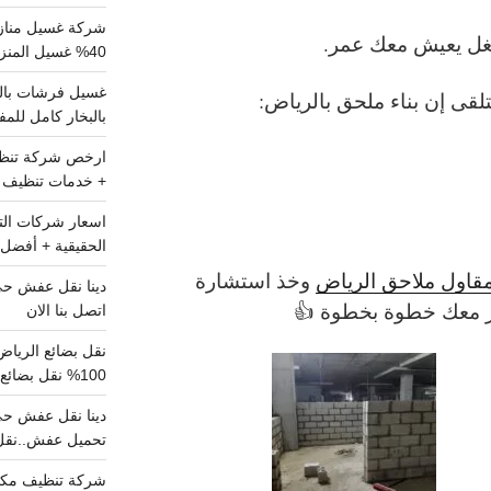
شركة غسيل مناز
ل يعيش معك عمر
.
40% غسيل المنزل شامل تواصل الان
تلقى إن
بناء ملحق بالرياض
:
بالبخار كامل للم
+ خدمات تنظيف ش
الحقيقية + أفضل 
قاول ملاحق الرياض
وخذ استشارة
ر معك خطوة بخطوة 👍
اتصل بنا الان
100% نقل بضائع داخل الرياض وخارجها
تحميل عفش..نقل 
شركة تنظيف مكي