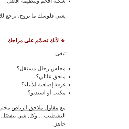
شكله أفخم وتنظيمه أفضل
يعني فلوسك ما تروح، ترجع لك وأ
🔹 لأنك تصمّم على مزاجك
تبغى:
مجلس رجال مستقل؟
ملحق عائلي؟
غرفة إضافية للأبناء؟
مكتب أو استديو؟
مع
مقاول ملاحق الرياض
محترف
التشطيب… وكل شي يتفصّل
جاهز.