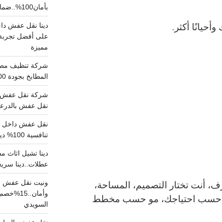
بأمان100%..ضمان سلامتك وراحتك
حيانًا أكثر.
على أفضل تجربة 
مميزة
المطابخ بجودة 100% اتصل الان
شركة نقل عفش ب
نقل عفش بالدرعية بـ100ريال خصم على خدما
تنافسية 100% دينا نقل عفش داخل الرياض
عطلات..دينا سريع
ونيت نقل عفش ح
، أنت تختار التصميم، المساحة،
وأمان..
 حسب احتياجك، مو حسب مخطط
السويدي