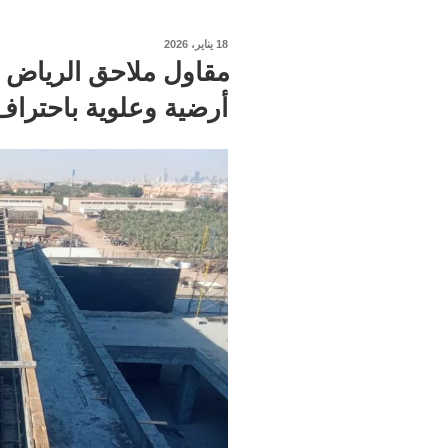
نُشر
18 يناير، 2026
في
أرضية وعلوية باحتراف 100% اتصل ال