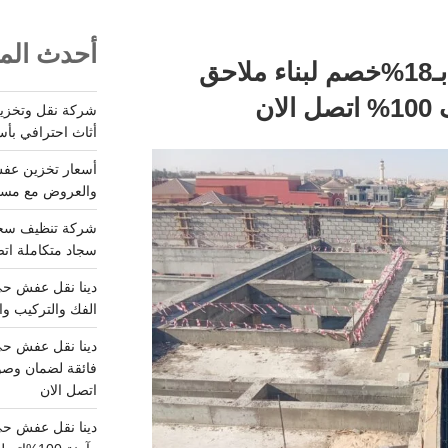
أحدث المق
مقاول ملاحق الرياض بـ18%خصم لبناء ملاحق
ان
أثاث احترافي بأس
والعروض مع مستودعات آمن
سجاد متكاملة اتصل
الفك والتركيب وا
فائقة لضمان وصو
اتصل الان
دينا نقل عفش حي