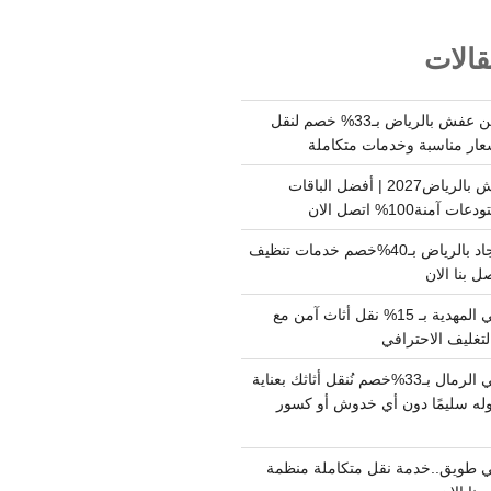
الات
شركة نقل وتخزين عفش بالرياض بـ33% خصم لنقل
عار مناسبة وخدمات متكاملة
أسعار تخزين عفش بالرياض2027 | أفضل الباقات
ة100% اتصل الان
شركة تنظيف سجاد بالرياض بـ40%خصم خدمات تنظيف
 بنا الان
دينا نقل عفش حي المهدية بـ 15% نقل أثاث آمن مع
لتغليف الاحترافي
دينا نقل عفش حي الرمال بـ33%خصم نُنقل أثاثك بعناية
له سليمًا دون أي خدوش أو كسور
 طويق..خدمة نقل متكاملة منظمة