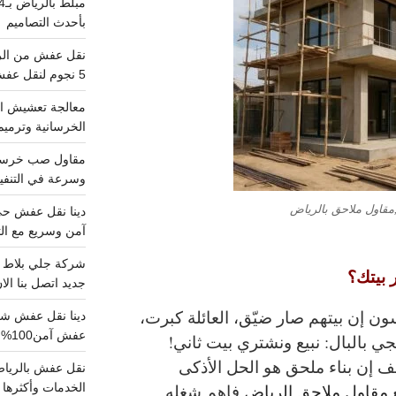
بأحدث التصاميم
5 نجوم لنقل عفش من الرياض للقصيم
معالجة تعشيش ال
الخرسانية وترميم
وسرعة في التنفيذ
مقاول ملاحق بالرياض
آمن وسريع مع الت
ر بيتك؟
جديد اتصل بنا الا
ن إن بيتهم صار ضيّق، العائلة كبرت،
عفش آمن100%..اتصل الآن
جي بالبال:
نبيع ونشتري بيت ثاني
!
شف إن
بناء ملحق
هو الحل الأذكى
ع
مقاول ملاحق الرياض
فاهم شغله
.
الخدمات وأكثرها تم