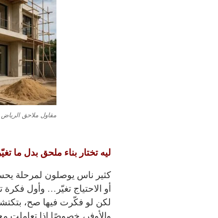
مقاول ملاحق الرياض,
ليه تختار بناء ملحق بدل ما تغيّ
كثير ناس يوصلون لمرحلة يحسو
أو الاحتياج تغيّر… وأول فكرة ت
لكن لو فكّرت فيها صح، بتكت
والأوفر، خصوصًا إذا تعاملت م