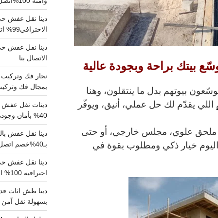
وآمنة 100%اتصل بنا الان
دينا نقل عفش حي 
الاحترافي99% اتصل بنا الان
الاتصال بنا
سّع بيتك براحة وبجودة عالية
بمجال فك وتركيب الغرف..
سّعون بيوتهم بدل ما ينتقلون، وهنا
اللي يقدّم لك حل عملي، أنيق، ويوفّر
دينات نقل عفش با
40% بأمان وجودة مضمونة 100% تواصل الان
ملحق علوي، مجلس خارجي، أو حتى
اليوم خيار ذكي ومطلوب بقوة في
بـ40%خصم اتصل الان
احترافية 100% اتصل بنا
دينا طش اثاث قدي
بسهولة نقل آمن ونظيف 100