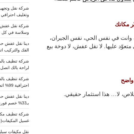
وتغليف احترافي 
ّر مكانك
وسلاسة في كل خط
وانت في نفس الحي، نفس الجيران،
عوّد عليها. لا نقل عفش، لا دوخة بيع
الفك والتركيب اتص
لراحة بالك اتصل ب
 واضح
احترافية 99% اتصل بنا الان
اص، لا… هذا
استثمار حقيقي
.
دينا نقل عفش ح
بـ33% خصم فوري
غسيل المكيفات(