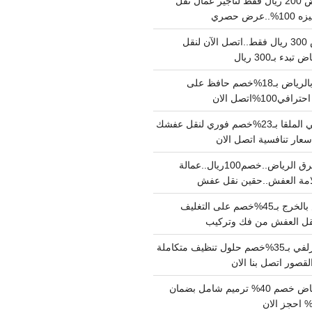
نقل عفش بالرياض 200 ريال فقط لتاجير عمال نقل
 حصري
نقل اثاث بالرياض 300 ريال فقط..اتصل الآن لنقل
ء بـ300 ريال
ونيت نقل عفش بالرياض بـ18%خصم حافظ على
1%اتصل الان
دينا نقل عفش حي الملقا بـ23%خصم فوري لنقل عفشك
سعار تنافسية اتصل الان
دينا نقل عفش شرق الرياض..خصم100ريال..عمالة
امة العفش..حقين نقل عفش
شركة نقل عفش بالخرج بـ45%خصم على التغليف
 نقل العفش من فك وتركيب
شركة تنظيف بالزلفي بـ35%خصم حلول تنظيف متكاملة
لقصور اتصل بنا الان
مقاول ترميم الرياض خصم 40% ترميم شامل بضمان