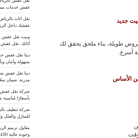
عفش خدمات مميزه 100%..عرض
بيت جديد
عفشك داخل الرياض تبد
قروض طويلة،
بناء ملحق
يحقق لك
أثاثك..نقل عفش احترافي00
ة أسرع.
بسهولة وأمان وبأ
ن الأساس
مدربة..ضمان سل
بأسعارًا مُناسبة
للمنازل والفلل وا
ن
وقت
وجودة عالية 100% احجز الان