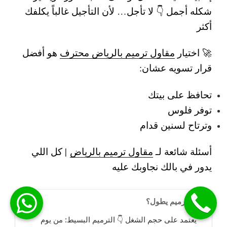
شكله أجمل 👇
لا تأجل… لأن التأجيل غالباً يكلفك
أكثر
🚀 اختيار
مقاول ترميم بالرياض محترف
هو أفضل
قرار تسويه عشان:
تحافظ على بيتك
توفر فلوس
وترتاح لسنين قدام
أسئلة شائعة لـ
مقاول ترميم بالرياض
| كل اللي
يدور في بالك نجاوبك عليه
هل الترميم يطول؟
يعتمد على حجم الشغل 👇 الترميم البسيط: من يوم