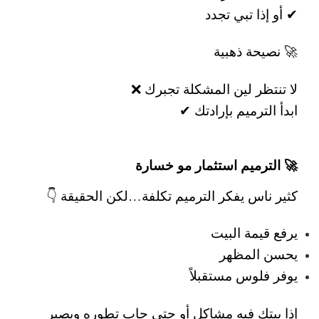
✔ أو إذا تبي تجدد
🚀 نصيحة ذهبية
لا تنتظر لين المشكلة تجبرك ❌
ابدأ الترميم بإرادتك ✔
🚀 الترميم استثمار مو خسارة
كثير ناس يفكر الترميم تكلفة…
لكن الحقيقة 👇
يرفع قيمة البيت
يحسن المظهر
يوفر فلوس مستقبلاً
إذا بيتك فيه مشاكل أو حتى حاب تطوره ويصير