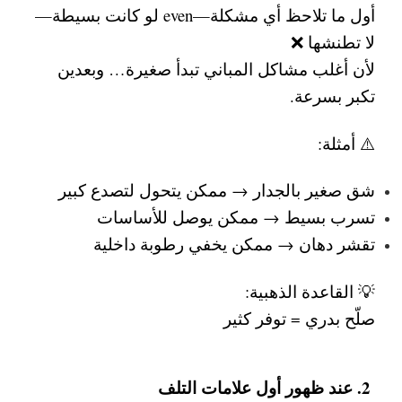
أول ما تلاحظ أي مشكلة—even لو كانت بسيطة—
لا تطنشها ❌
لأن أغلب مشاكل المباني تبدأ صغيرة… وبعدين
تكبر بسرعة.
⚠️ أمثلة:
شق صغير بالجدار → ممكن يتحول لتصدع كبير
تسرب بسيط → ممكن يوصل للأساسات
تقشر دهان → ممكن يخفي رطوبة داخلية
💡 القاعدة الذهبية:
صلّح بدري = توفر كثير
2. عند ظهور أول علامات التلف