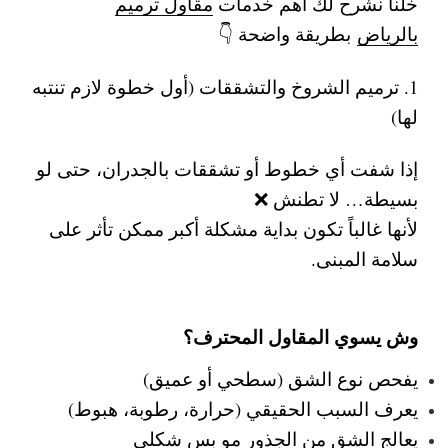
خلنا نشرح لك أهم خدمات
مقاول ترميم
بالرياض
بطريقة واضحة 👇
1. ترميم الشروخ والتشققات (أول خطوة لازم تنتبه
لها)
إذا شفت أي خطوط أو تشققات بالجدران، حتى لو
بسيطة… لا تطنش ❌
لأنها غالباً تكون بداية مشكلة أكبر ممكن تأثر على
سلامة المبنى.
وش يسوي المقاول المحترف؟
يفحص نوع الشق (سطحي أو عميق)
يعرف السبب الحقيقي (حرارة، رطوبة، هبوط)
يعالج الشق من الجذور مو بس شكلي