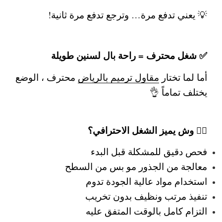
💡 يعني تدفع مرة… وترجع تدفع مرة ثانية!
✅ شغل محترف = راحة بال لسنين طويلة
أما لما تختار
مقاول ترميم بالرياض
محترف
، الوضع
يختلف تماماً 👌
👷‍♂️ وش يميز الشغل الاحترافي؟
فحص دقيق للمشكلة قبل البدء
معالجة من الجذور مو بس من السطح
استخدام مواد عالية الجودة تدوم
تنفيذ مرتب ونظيف بدون تخريب
التزام كامل بالوقت المتفق عليه