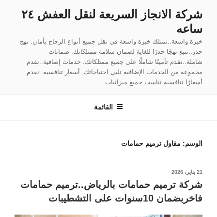
لتجاوز
شركة الانجاز السريعة لنقل العفش ٢٤
لى
ساعه
لمحتوى
خبرة واسعة..نمتلك خبرة واسعة في نقل جميع أنواع الزجاج بأمان. نهج
حذر..نتبع نهجًا حذرًا للغاية لضمان سلامة ممتلكاتك. ضمانات
شاملة..نقدم تأمينًا شاملًا على جميع ممتلكاتك. خدمات إضافية..نقدم
مجموعة من الخدمات الإضافية تلبي احتياجاتك. أسعار تنافسية..نقدم
أسعارًا تنافسية تناسب جميع ميزانيات
القائمة
الوسم:
مقاول ترميم حمامات
نُشر
21 يناير، 2026
في
شركة ترميم حمامات بالرياض..ترميم حمامات
فاخربضمان 10سنوات على التشطيبات