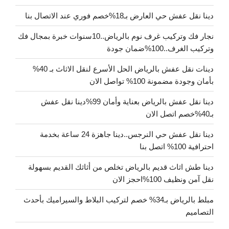
دينا نقل عفش حي العارض بـ18%خصم فوري عند الاتصال بنا
نجار فك وتركيب غرف نوم بالرياض..10سنوات خبرة بمجال فك
وتركيب الغرف..100%ضمان جودة
دينات نقل عفش بالرياض الحل الأسرع لنقل الاثاث بـ 40%
بأمان وجودة مضمونة 100% تواصل الان
دينا نقل عفش بالرياض بعناية وأمان 99%دينا نقل عفش
بـ40%خصم اتصل الان
دينا نقل عفش حي النرجس..دينا جاهزة 24 ساعة بخدمة
احترافية 100% اتصل بنا
دينا طش اثاث قديم بالرياض تخلص من أثاثك القديم بسهولة
نقل آمن ونظيف 100%احجز الان
مبلط بالرياض بـ34% خصم لتركيب البلاط والسيراميك بأحدث
التصاميم