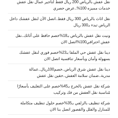
نقل عفش بالرياض 200 ريال فقط لتاجير عمال نقل عفش
خدمات مميزه 100%..عرض حصري
نقل اثاث بالرياض 300 ريال فقط..اتصل الآن لنقل عفشك داخل
الرياض تبدء بـ300 ريال
ونيت نقل عفش بالرياض بـ18%خصم حافظ على أثاثك..نقل
عفش احترافي100%اتصل الان
دينا نقل عفش حي الملقا بـ23%خصم فوري لنقل عفشك
بسهولة وأمان وبأسعار تنافسية اتصل الان
دينا نقل عفش شرق الرياض..خصم100ريال..عمالة
مدربة..ضمان سلامة العفش..حقين نقل عفش
شركة نقل عفش بالخرج بـ45%خصم على التغليف بأسعارًا
مُناسبة نقل العفش من فك وتركيب
شركة تنظيف بالزلفي بـ35%خصم حلول تنظيف متكاملة
للمنازل والفلل والقصور اتصل بنا الان