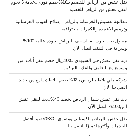
نقل عفش من الرياض للقصيم بـ18%خصم فوري..خدمة 5 نجوم
لنقل عفش من الرياض للقصيم
معالجة تعشيش الخرسانة بالرياض- إصلاح العيوب الخرسانية
وترميم الأعمدة والكمرات باحترافية
مقاول صب خرسانة السقف بالرياض..جودة عالية 100%
وسرعة في التنفيذ اتصل الان
دينا نقل عفش حي السويدي بـ100ريال خصم..نقل أثاث آمن
وسريع مع التغليف والفك والتركيب
شركة جلي بلاط بالرياض بـ33%خصم..بلاطك يلمع من جديد
اتصل بنا الان
دينا نقل عفش شمال الرياض بخصم 40%..دينا لـنقل عفش
آمن100%..اتصل الآن
نقل عفش بالرياض باكستاني ومصري بـ33%خصم..أفضل
الخدمات وأكثرها تميزًا..اتصل بنا