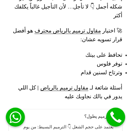
شكله أجمل 👇
لا تأجل… لأن التأجيل غالباً يكلفك
أكثر
🚀 اختيار
مقاول ترميم بالرياض محترف
هو أفضل
قرار تسويه عشان:
تحافظ على بيتك
توفر فلوس
وترتاح لسنين قدام
أسئلة شائعة لـ
مقاول ترميم بالرياض
| كل اللي
يدور في بالك نجاوبك عليه
هل الترميم يطول؟
يعتمد على حجم الشغل 👇 الترميم البسيط: من يوم