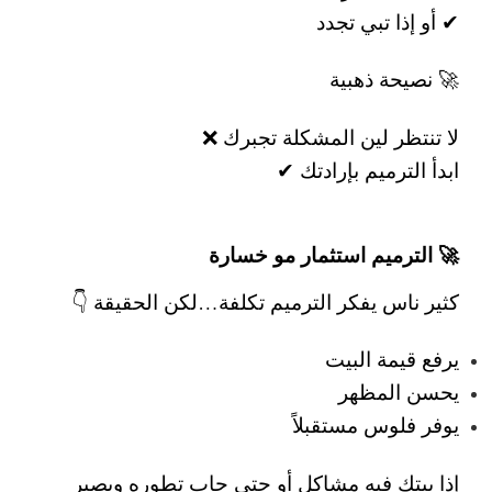
✔ أو إذا تبي تجدد
🚀 نصيحة ذهبية
لا تنتظر لين المشكلة تجبرك ❌
ابدأ الترميم بإرادتك ✔
🚀 الترميم استثمار مو خسارة
كثير ناس يفكر الترميم تكلفة…
لكن الحقيقة 👇
يرفع قيمة البيت
يحسن المظهر
يوفر فلوس مستقبلاً
إذا بيتك فيه مشاكل أو حتى حاب تطوره ويصير