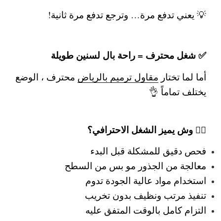
💡 يعني تدفع مرة… وترجع تدفع مرة ثانية!
✅ شغل محترف = راحة بال لسنين طويلة
أما لما تختار
مقاول ترميم بالرياض
محترف
، الوضع
يختلف تماماً 👌
👷‍♂️ وش يميز الشغل الاحترافي؟
فحص دقيق للمشكلة قبل البدء
معالجة من الجذور مو بس من السطح
استخدام مواد عالية الجودة تدوم
تنفيذ مرتب ونظيف بدون تخريب
التزام كامل بالوقت المتفق عليه