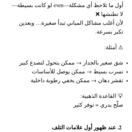
أول ما تلاحظ أي مشكلة—even لو كانت بسيطة—
لا تطنشها ❌
لأن أغلب مشاكل المباني تبدأ صغيرة… وبعدين
تكبر بسرعة.
⚠️ أمثلة:
شق صغير بالجدار → ممكن يتحول لتصدع كبير
تسرب بسيط → ممكن يوصل للأساسات
تقشر دهان → ممكن يخفي رطوبة داخلية
💡 القاعدة الذهبية:
صلّح بدري = توفر كثير
2. عند ظهور أول علامات التلف