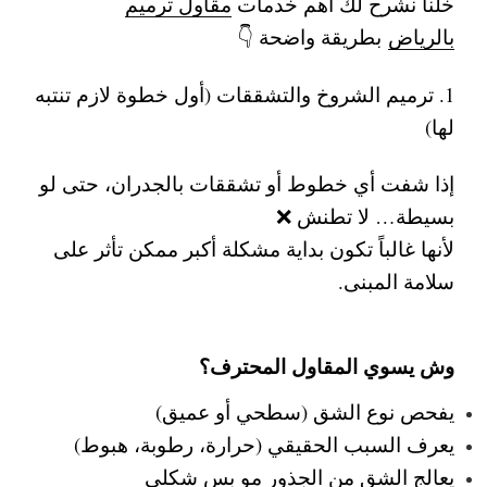
خلنا نشرح لك أهم خدمات
مقاول ترميم
بالرياض
بطريقة واضحة 👇
1. ترميم الشروخ والتشققات (أول خطوة لازم تنتبه
لها)
إذا شفت أي خطوط أو تشققات بالجدران، حتى لو
بسيطة… لا تطنش ❌
لأنها غالباً تكون بداية مشكلة أكبر ممكن تأثر على
سلامة المبنى.
وش يسوي المقاول المحترف؟
يفحص نوع الشق (سطحي أو عميق)
يعرف السبب الحقيقي (حرارة، رطوبة، هبوط)
يعالج الشق من الجذور مو بس شكلي