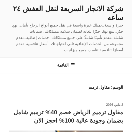
لتجاوز
شركة الانجاز السريعة لنقل العفش ٢٤
لى
ساعه
لمحتوى
خبرة واسعة..نمتلك خبرة واسعة في نقل جميع أنواع الزجاج بأمان. نهج
حذر..نتبع نهجًا حذرًا للغاية لضمان سلامة ممتلكاتك. ضمانات
شاملة..نقدم تأمينًا شاملًا على جميع ممتلكاتك. خدمات إضافية..نقدم
مجموعة من الخدمات الإضافية تلبي احتياجاتك. أسعار تنافسية..نقدم
أسعارًا تنافسية تناسب جميع ميزانيات
القائمة
الوسم:
مقاول ترميم
نُشر
2 مايو، 2026
في
مقاول ترميم الرياض خصم 40% ترميم شامل
بضمان وجودة عالية 100% احجز الان