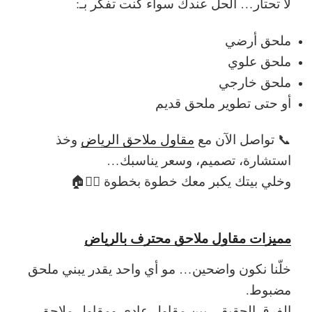
لا تحتار… الحل عندك
سواء كنت تفكر بـ:
ملحق أرضي
ملحق علوي
ملحق خارجي
أو حتى تطوير ملحق قديم
📞
تواصل الآن مع
مقاول ملاحق الرياض
وخذ
استشارة، تصميم، وسعر يناسبك…
وخلي بيتك يكبر معك خطوة بخطوة 👷‍♂️🏠
مميزات مقاول ملاحق محترف بالرياض
خلّنا نكون واضحين…
مو أي واحد يقدر يبني ملحق
مضبوط
.
الفرق الحقيقي بين مقاول عادي ومقاول ملاحق