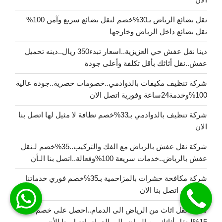
نقل بضائع الرياض بـ30%خصم لنقل بضائع سريع وآمن 100%
نقل بضائع داخل الرياض وخارجها
دينا نقل عفش حي العزيزية..اسعار تبدء350 ريال..دينه تحميل
عفش..نقل أثاثك بأقل تكلفة وأعلى جودة
شركة تنظيف مكيفات بالدوادمي..خصومات حصرية..جودة عالية
100%وخدمة24ساعة وفورية اتصل الان
شركة تنظيف بالدوادمي بـ33%خصم نظافة لا مثيل لها اتصل بنا
الان
شركة نقل عفش بالرياض مع الفك والتركيب..35%خصم لـنقل
عفش بالرياض..خدمات سريعة 100%وفعالة..اتصل بنا الـأن
شركة مكافحة حشرات بالمزاحمية بـ35%خصم فوري خدماتنا
بانتظارك اتصل بنا الان
شركة نقل اثاث من الرياض الى الدمام..احصل على خصم
15%لـنقل أثاثك من الرياض إلى الدمام..اتصل بنا الأن