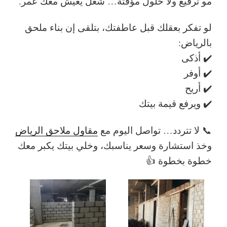
مو ترقيع ولا حلول مؤقتة…
شغل يعيش معك عمر
.
لو تفكر بعقلك قبل عاطفتك، بتلقى إن
بناء ملحق
بالرياض
:
✔️ أذكى
✔️ أوفر
✔️ أريح
✔️ ويرفع قيمة بيتك
📞 لا تتردد… تواصل اليوم مع
مقاول ملاحق الرياض
وخذ استشارة وسعر يناسبك، وخلي بيتك يكبر معك
خطوة بخطوة 👍