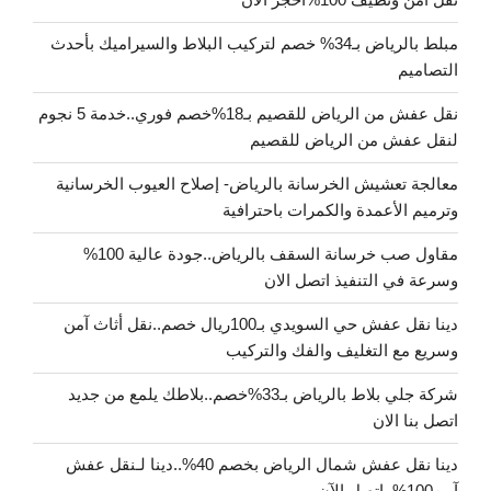
مبلط بالرياض بـ34% خصم لتركيب البلاط والسيراميك بأحدث
التصاميم
نقل عفش من الرياض للقصيم بـ18%خصم فوري..خدمة 5 نجوم
لنقل عفش من الرياض للقصيم
معالجة تعشيش الخرسانة بالرياض- إصلاح العيوب الخرسانية
وترميم الأعمدة والكمرات باحترافية
مقاول صب خرسانة السقف بالرياض..جودة عالية 100%
وسرعة في التنفيذ اتصل الان
دينا نقل عفش حي السويدي بـ100ريال خصم..نقل أثاث آمن
وسريع مع التغليف والفك والتركيب
شركة جلي بلاط بالرياض بـ33%خصم..بلاطك يلمع من جديد
اتصل بنا الان
دينا نقل عفش شمال الرياض بخصم 40%..دينا لـنقل عفش
آمن100%..اتصل الآن