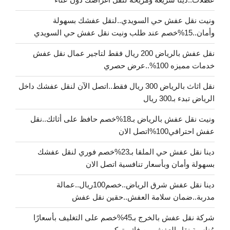
ونيت نقل عفش حي السويدي..لنقل عفشك بسهولة
وأمان..15%خصم عند طلب ونيت نقل عفش حي السويدي
نقل عفش بالرياض 200 ريال فقط لتاجير عمال نقل عفش
خدمات مميزه 100%..عرض حصري
نقل اثاث بالرياض 300 ريال فقط..اتصل الآن لنقل عفشك داخل
الرياض تبدء بـ300 ريال
ونيت نقل عفش بالرياض بـ18%خصم حافظ على أثاثك..نقل
عفش احترافي100%اتصل الان
دينا نقل عفش حي الملقا بـ23%خصم فوري لنقل عفشك
بسهولة وأمان وبأسعار تنافسية اتصل الان
دينا نقل عفش شرق الرياض..خصم100ريال..عمالة
مدربة..ضمان سلامة العفش..حقين نقل عفش
شركة نقل عفش بالخرج بـ45%خصم على التغليف بأسعارًا
مُناسبة نقل العفش من فك وتركيب