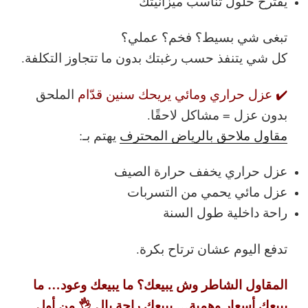
يقترح حلول تناسب ميزانيتك
تبغى شي بسيط؟ فخم؟ عملي؟
كل شي يتنفذ حسب رغبتك بدون ما تتجاوز التكلفة.
✔️ عزل حراري ومائي يريحك سنين قدّام
الملحق
بدون عزل = مشاكل لاحقًا.
مقاول ملاحق بالرياض المحترف
يهتم بـ:
عزل حراري يخفف حرارة الصيف
عزل مائي يحمي من التسربات
راحة داخلية طول السنة
تدفع اليوم عشان ترتاح بكرة.
المقاول الشاطر وش يبيعك؟
ما يبيعك وعود… ما
يبيعك أسعار وهمية… يبيعك راحة بال 👌
من أول