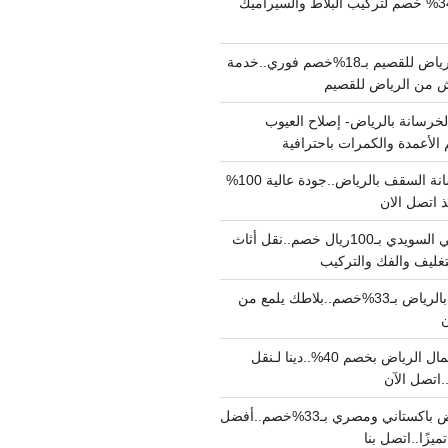
مبلط بالرياض بـ34% خصم لتركيب البلاط والسيراميك
نقل عفش من الرياض للقصيم بـ18%خصم فوري..خدمة
خرسانة بالرياض- إصلاح العيوب
 الأعمدة والكمرات باحترافية
مقاول صب خرسانة السقف بالرياض..جودة عالية 100%
 اتصل الان
دينا نقل عفش حي السويدي بـ100ريال خصم..نقل أثاث
غليف والفك والتركيب
شركة جلي بلاط بالرياض بـ33%خصم..بلاطك يلمع من
ن
دينا نقل عفش شمال الرياض بخصم 40%..دينا لـنقل
نقل عفش بالرياض باكستاني ومصري بـ33%خصم..أفضل
يزًا..اتصل بنا