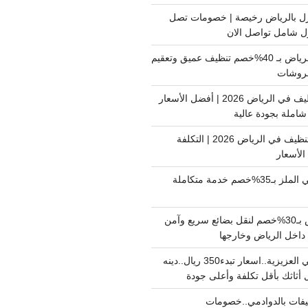
ل بالرياض رخيصة | خصومات تصل
غسيل فرشات بالرياض بـ 40%خصم تنظيف عميق وتعقيم
فروشات
ارخص شركة تنظيف في الرياض 2026 | أفضل الأسعار
املة بجودة عالية
اسعار شركات التنظيف في الرياض 2026 | التكلفة
الأسعار
دينا نقل عفش حي الملز بـ35%خصم خدمة متكاملة
نقل بضائع الرياض بـ30%خصم لنقل بضائع سريع وآمن
دينا نقل عفش حي العزيزية..اسعار تبدء350 ريال..دينه
أثاثك بأقل تكلفة وأعلى جودة
فات بالدوادمي..خصومات