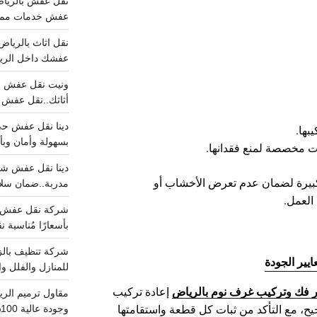
عفش خدمات مميزه 100%..عرض
عفشك داخل الرياض تبد
أثاثك..نقل عفش احترافي00
بها.
بسهولة وأمان وبأ
ت مخصصة لمنع فقدانها.
 كبيرة لضمان عدم تعرض الأخشاب أو
مدربة..ضمان سل
العمل.
بأسعارًا مُناسبة
يير الجودة
للمنازل والفلل وا
ر فك وتركيب غرف نوم بالرياض
إعادة تركيب
يح، مع التأكد من ثبات كل قطعة واستقامتها
وجودة عالية 100% احجز الان