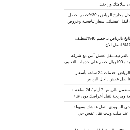
دينا نقل عفش داخل وخارج الرياض بـ30%خصم احصل
لنقل عفشك..أسعار تنافسية وعروض
شركة تنظيف مطابخ بالرياض بـ خصم 40%لتنظيف
الدرعية..نقل عفش آمن مع شركة
ت التغليف
نقل عفش داخل الرياض..خدمات 24 ساعة بأسعار
دينا تشيل اثاث مستعمل بالرياض 7 أيام / 24 ساعة +
ة ومريحة لنقل أغراضك دون عناء
ي السويدي..لنقل عفشك بسهولة
15%خصم عند طلب ونيت نقل عفش حي