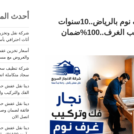
أحدث المق
نجار فك وتركيب غرف نوم بالرياض..10سنوات
خبرة بمجال فك وتركيب الغرف..100%ضمان
أثاث احترافي بأس
والعروض مع مستودعات آمن
سجاد متكاملة اتصل
الفك والتركيب وا
فائقة لضمان وصو
اتصل الان
دينا نقل عفش حي