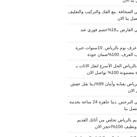
الصحافة..مع الفك والتركيب والتغليف
دينا نقل عفش حي العارض بـ18%خصم فوري عند
نجار فك وتركيب غرف نوم بالرياض..10سنوات خبرة
100%ضمان جودة
لرياض الحل الأسرع لنقل الاثاث بـ
دينا نقل عفش بالرياض بعناية وأمان 99%دينا نقل عفش
دينا نقل عفش حي النرجس..دينا جاهزة 24 ساعة بخدمة
م بالرياض تخلص من أثاثك القديم
%احجز الان