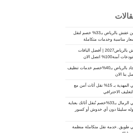
الات
شركة نقل وتخزين عفش بالرياض بـ33% خصم لنقل
عار مناسبة وخدمات متكاملة
أسعار تخزين عفش بالرياض2027 | أفضل الباقات
ة100% اتصل الان
شركة تنظيف سجاد بالرياض بـ40%خصم خدمات تنظيف
 بنا الان
دينا نقل عفش حي المهدية بـ 15% نقل أثاث آمن مع
لتغليف الاحترافي
دينا نقل عفش حي الرمال بـ33%خصم نُنقل أثاثك بعناية
له سليمًا دون أي خدوش أو كسور
 طويق..خدمة نقل متكاملة منظمة