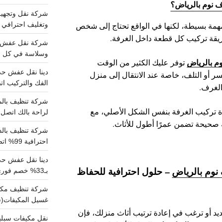
ف نوم بالرياض؟
همة بسيطة، لكنها في الواقع تحتاج إلى شخص
وتغليف احترافي 
يقة تركيب كل قطعة داخل الغرفة.
وسلاسة في كل خط
م بالرياض
توفر عليك الكثير من الوقت
ر أو التلف، خاصة عند الانتقال إلى منزل
الفك والتركيب اتص
 الغرف.
ة تركيب الغرفة بنفس الشكل الأصلي، مع
لراحة بالك اتصل ب
ة صحيحة تضمن عمرًا أطول للأثاث.
احترافية 99% اتصل بنا الان
دينا نقل عفش ح
نوم بالرياض
– حلول احترافية للحفاظ
بـ33% خصم فوري
غسيل المكيفات(
يد أو ترغب في إعادة ترتيب أثاث منزلك، فإن