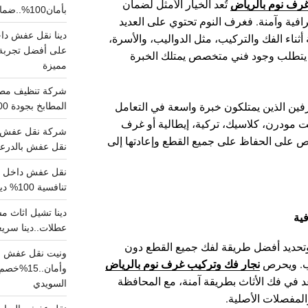
غرف نوم بالرياض
تُعد الخيار الأمثل لضمان
بأمان100%..ضمان سلامتك وراحتك
فية وآمنة. فغرف النوم تحتوي على العديد
أثناء الفك والتركيب، مثل الدواليب، والأسرة،
على أفضل تجربة 
ا يتطلب وجود فني متخصص يمتلك الخبرة
مميزة
فين الذين يمتلكون خبرة واسعة في التعامل
المطابخ بجودة 100% اتصل الان
ت مودرن، كلاسيك، تركية، إيطالية أو غرف
شركة نقل عفش ب
على الحفاظ على جميع القطع وإعادتها إلى
نقل عفش بالدرعية بـ100ريال خصم على خدما
تنافسية 100% دينا نقل عفش داخل الرياض
ية
عطلات..دينا سريع
م وتحديد أفضل طريقة لفك جميع القطع دون
ونيت نقل عفش ح
نجار فك وتركيب غرف نوم بالرياض
اب. ويحرص
وأمان..
في فك الأثاث بطريقة آمنة، مع المحافظة
السويدي
لمفصلات الأصلية.