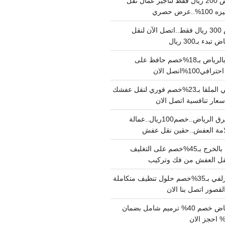
نقل عفش بالرياض 200 ريال فقط لتاجير عمال نقل
 حصري
نقل اثاث بالرياض 300 ريال فقط..اتصل الآن لنقل
ء بـ300 ريال
ونيت نقل عفش بالرياض بـ18%خصم حافظ على
1%اتصل الان
دينا نقل عفش حي الملقا بـ23%خصم فوري لنقل عفشك
سعار تنافسية اتصل الان
دينا نقل عفش شرق الرياض..خصم100ريال..عمالة
امة العفش..حقين نقل عفش
شركة نقل عفش بالخرج بـ45%خصم على التغليف
 نقل العفش من فك وتركيب
شركة تنظيف بالزلفي بـ35%خصم حلول تنظيف متكاملة
لقصور اتصل بنا الان
مقاول ترميم الرياض خصم 40% ترميم شامل بضمان