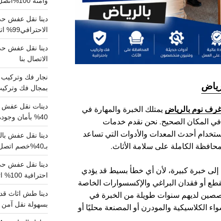
وآمنة 100%اتصل بنا الان
دينا نقل عفش حي 
الاحترافي99% اتصل بنا الان
الاتصال بنا
رياض
بمجال فك وتركيب الغرف..
دينات نقل عفش با
غرف نوم بالرياض
يمتلك الخبرة والمهارة في
40% بأمان وجودة مضمونة 100% تواصل الان
ت في المكان الصحيح. نحن نقدم خدمات
ستخدام أحدث المعدات والأدوات التي تساعد
حافظة الكاملة على سلامة الأثاث.
بـ40%خصم اتصل الان
إلى خبرة كبيرة، لأن أي خطأ بسيط قد يؤدي
احترافية 100% اتصل بنا
ع أو فقدان البراغي والإكسسوارات الخاصة
دينا طش اثاث قدي
خصصين لديهم سنوات طويلة من الخبرة في
بسهولة نقل آمن ونظيف 100
اء الكلاسيكية والمودرن أو المصنعة محليًا أو