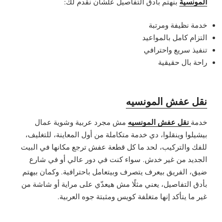
المونسية
بنهتم بأدق التفاصيل علشان نقدم لك:
خدمة نظيفة ومرتبة
التزام كامل بالمواعيد
تنفيذ سريع واحترافي
راحة بال حقيقية
نقل عفش المونسيه
نقل عفش المونسيه
خدمة
مش مجرد عربية وشوية عمال
بيشيلوا وينقلوا، دي خدمة متكاملة من أول المعاينة، للتغليف،
للفك والتركيب، لحد ما كل قطعة عفش ترجع مكانها في البيت
الجديد من غير خدش. سواء كنت في دور عالي أو في شارع
ضيق، الفريق بيعرف يتصرف وبيتعامل باحترافية. وكمان بيهتم
بأدق التفاصيل، يعني مثلًا مش هيعدّي على مراية أو شاشة من
غير ما يتأكد إنها متغلفة كويس ومثبتة جوه العربية.