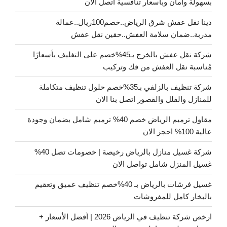
بسهولة وأمان وبأسعار تنافسية اتصل الان
دينا نقل عفش شرق الرياض..خصم100ريال..عمالة
مدربة..ضمان سلامة العفش..حقين نقل عفش
شركة نقل عفش بالخرج بـ45%خصم على التغليف بأسعارًا
مُناسبة نقل العفش من فك وتركيب
شركة تنظيف بالزلفي بـ35%خصم حلول تنظيف متكاملة
للمنازل والفلل والقصور اتصل بنا الان
مقاول ترميم الرياض خصم 40% ترميم شامل بضمان وجودة
عالية 100% احجز الان
شركة غسيل منازل بالرياض رخيصة | خصومات تصل 40%
غسيل المنزل شامل تواصل الان
غسيل فرشات بالرياض بـ 40%خصم تنظيف عميق وتعقيم
بالبخار كامل للمفروشات
ارخص شركة تنظيف في الرياض 2026 | أفضل الأسعار +