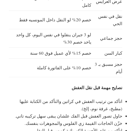
عرض العرايس
كامل
نقل في نفس
خصم 20% لو النقل داخل المونسيه فقط
الحي
لو 3 جيران ينقلوا في نفس اليوم، كل واحد
حجز جماعي
ياخد خصم 30%
كبار السن
خصم 15% لأي عميل فوق 60 سنة
حجز مسبق بـ 3
خصم 10% على الفاتورة كاملة
أيام
نصايح مهمة قبل نقل العفش
اتأكد من ترتيب العفش في كراتين والتأكد من الكتابة عليها
(مطبخ، غرفة نوم، إلخ).
حاول تصور العفش قبل الفك علشان يبقى سهل تركيبه تاني.
خزّن الحاجات القيمة زي الفلوس والمجوهرات بنفسك.
اتأكد من غلق الأجهزة الكهربائية كويس قبل النقل.