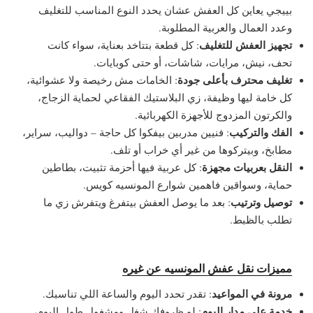
بييجي يعاين كل العفش عشان يحدد النوع المناسب للتغليف
وعدد العمال والعربية المطلوبة.
تجهيز العفش للتغليف
: كل قطعة بتتاخد بعناية، سواء كانت
تحف، نيش، مرايات، شاشات، أو حتى كوبايات.
تغليف محترف بأعلى جودة
: الخامات مش رخيصة ولا عشوائية،
كل خامة ليها وظيفة، زي البلاستيك الفقاعي لحماية الزجاج،
والكرتون المزدوج للأجهزة الكهربائية.
الفك والتركيب
: فنيين مدربين بيفكوا كل حاجة – دواليب، سراير،
مطابخ، وبيتركوها من غير أي خراب أو تلف.
النقل بعربيات مجهزة
: كل عربية فيها أحزمة تثبيت، بطاطين
حماية، وسواقين فاهمين شوارع المونسيه كويس.
توصيل وترتيب
: بعد ما يوصل العفش بيتفرغ ويتفرش زي ما
تطلب بالظبط.
مميزات نقل عفش المونسيه عن غيره
مرونة في المواعيد
: تقدر تحدد اليوم والساعة اللي تناسبك.
خدمة على مدار اليوم
: لو ظروفك شغل ومشغول طول اليوم،