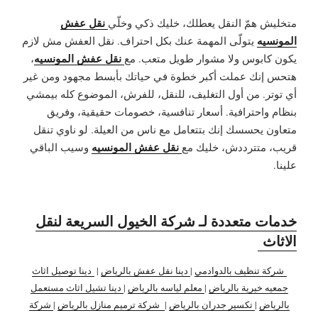
نقل عفش
متخليش همّ النقل يعطلك، خليك ذكي وخلّي
المونسيه
يتولّى المهمة عنك بكل احتراف. نقل العفش مش لازم
نقل عفش المونسيه
يكون كابوس ولا مشوار طويل متعب. مع
،
هتحس إنك عملت أكبر خطوة في حياتك بأبسط مجهود ومن غير
أي توتر. من أول التغليف، للنقل، للفرش، الموضوع كله بيمشي
بنظام واحترافية. أسعار تنافسية، خصومات حقيقية، وفريق
متعاون يحسسك إنك بتتعامل مع ناس من العيلة.
لو ناوي تنقل
نقل عفش المونسيه
قريب، متترددش، خليك مع
وسيب الباقي
علينا.
خدمات متعددة لـ شركة الخيول السريعة لنقل
الاثاث
شركة تنظيف بالدوادمي
|
دينا نقل عفش بالرياض
|
دينا توصيل اثاث
جمعيه خيرية بالرياض
|
معلم لياسه بالرياض
|
دينا تشيل اثاث مستعمل
بالرياض
|
تكسير جدران بالرياض
|
شركة ترميم منازل بالرياض
|
شركة