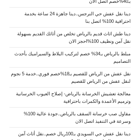
بـ40%خصم اتصل الان
دينا نقل عفش حي النرجس..دينا جاهزة 24 ساعة بخدمة
احترافية 100% اتصل بنا
دينا طش اثاث قديم بالرياض تخلص من أثاثك القديم بسهولة
نقل آمن ونظيف 100%احجز الان
مبلط بالرياض بـ34% خصم لتركيب البلاط والسيراميك بأحدث
التصاميم
نقل عفش من الرياض للقصيم بـ18%خصم فوري..خدمة 5 نجوم
لنقل عفش من الرياض للقصيم
معالجة تعشيش الخرسانة بالرياض- إصلاح العيوب الخرسانية
وترميم الأعمدة والكمرات باحترافية
مقاول صب خرسانة السقف بالرياض..جودة عالية 100%
وسرعة في التنفيذ اتصل الان
دينا نقل عفش حي السويدي بـ100ريال خصم..نقل أثاث آمن