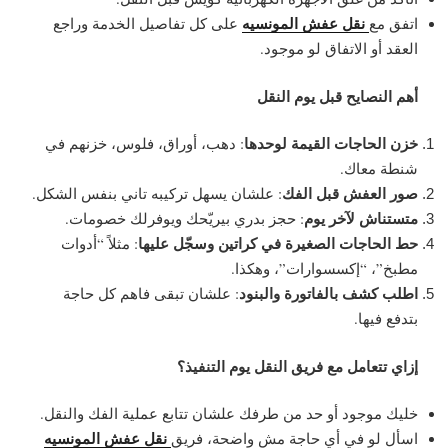
نقل عفش المونسيه
اتفق مع
على كل تفاصيل الخدمة وراجع
العقد أو الاتفاق لو موجود.
أهم النصايح قبل يوم النقل
خزن الحاجات القيمة لوحدها
: دهب، أوراق، فلوس، خزنهم في
شنطة معاك.
صور العفش قبل الفك
: علشان يسهل تركيبه تاني بنفس الشكل.
متستناش لآخر يوم
: حجز بدري بيريّحك ويوفرلك خصومات.
حط الحاجات الصغيرة في كراتين وسجّل عليها
: مثلاً “أدوات
مطبخ”، “إكسسوارات”، وهكذا.
اطلب كشف بالفاتورة والبنود
: علشان تبقى فاهم كل حاجة
بتدفع فيها.
إزاي تتعامل مع فريق النقل يوم التنفيذ؟
خليك موجود أو حد من طرفك علشان تتابع عملية الفك والنقل.
نقل عفش المونسيه
اسأل لو في أي حاجة مش واضحة، فريق