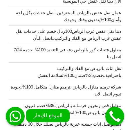
الان دينا نقل عفش حي المونسية
عمال نقل عفش بالرياض المحترفين..انقل عفشك بكل راحة
وأمان100%ينقذون وقتك وجهدك
دينا نقل عفش غرب الرياض100ريال خصم على خدمات نقل
غفش غرب الرياض مع الفك والتركيب..اتصل الـأن
مقاول فتحات كور بالرياض دقه فى التنفيذ 100%..خدمة 7/24
اتصل بنا
نقل اثاث بالرياض مع الفك والتركيب
باحترافية..خصم35%ضمان100%لسلامة العفش
شركة ترميم منازل بالرياض..ترميم منازل متكامل 100%..جودة
تدوم اتصل الان
مقاول قص وتخريم خرسانة بالرياض بـ35%خصم فنيون
متخصصون بالرياض100% اتصل بنا الان
دينا توصيل اثاث جمعيه خيرية بالرياض نصلك خلال 30 دقيقة