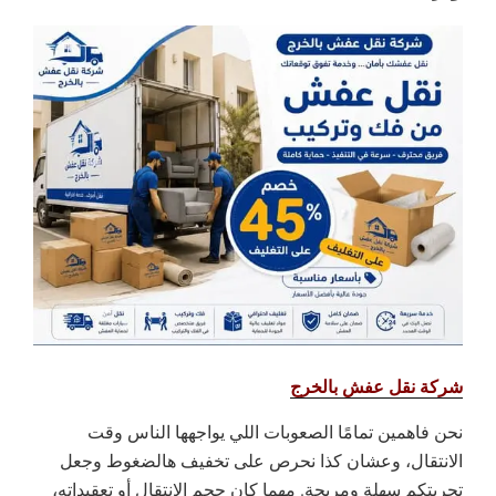
شركة نقل عفش بالخرج
نحن فاهمين تمامًا الصعوبات اللي يواجهها الناس وقت
الانتقال، وعشان كذا نحرص على تخفيف هالضغوط وجعل
تجربتكم سهلة ومريحة. مهما كان حجم الانتقال أو تعقيداته،