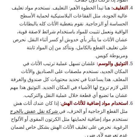
التغليف:
هنا تبدأ الخطوة الأهم: التغليف. نستخدم مواد تغليف
عالية الجودة، مثل الفقاعات البلاستيكية لحماية الأسطح
الحساسة أو الزجاجية. نقوم بتغطية الأثاث كله بالبطانات
الواقية ونعمل تثبيت للمواد باستخدام شرائط لاصقة قوية،
عشان الأثاث ما يتأثر بأي خدوش أو كسر أثناء النقل. نحرص
على تغليف القطع بالكامل، ونتأكد من إن المواد ثابتة
ومربوطة كويس.
التوثيق والوسم:
علشان تسهل عملية ترتيب الأثاث في
المكان الجديد، نستخدم ملصقات على الصناديق والأثاث
المغلف. هذا يساعدنا في تحديد محتويات كل صندوق والغرفة
اللي لازم تروح لها الأشياء في المكان الجديد. التوثيق هذا مهم
عشان ما تضيع أي قطعة خلال عملية النقل والتركيب.
استخدام مواد إضافية للأثاث الهش
:
إذا كان عندك أثاث هش
مثل القطع الزجاجية أو الخزف، في
شركة نقل عفش بالخرج
نستخدم مواد إضافية لحمايتها مثل الكرتون المقوى أو الألواح
الرغوية. نحرص على تغليف الأثاث الهش بشكل خاص لضمان
عدم تعرضه لأي ضرر.