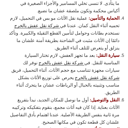
ما يتأذى. لا تنسى تخلي المسامير والأجزاء الصغيرة في
أكياس محكمة وتكون ملصقة عشان ما تضيع.
الحماية والتأمين:
عملية نقل الأثاث مو بس في التحميل، لازم
تحميه أثناء النقل كمان. عندنا في
شركة نقل عفش بالخرج
نستخدم بطانات وحوامل لتأمين القطع الثقيلة والكبيرة. وتأكد
دائمًا إن الأثاث مثبت في الشاحنة بطريقة آمنة علشان ما
ينزلق أو يتعرض للتلف أثناء الطريق.
سيارة النقل:
بعد ما تجهز العفش، لازم تختار السيارة
المناسبة للنقل. في
شركة نقل عفش بالخرج
نوفر لك
سيارات مجهزة تتناسب مع حجم الأثاث. أثناء التحميل، فريق
شركة نقل عفش بالخرج
يحرص على توزيع الأثاث بشكل
مناسب وتثبيته بالحبال أو الرباطات عشان ما يتحرك أثناء
الطريق.
النقل والتوصيل:
أول ما نوصل للمكان الجديد، نبدأ بتفريغ
الأثاث بعناية. إذا كان فيه أثاث مجمع، بنقوم بتفكيكه وتركيبه
مرة ثانية بنفس الطريقة الأصلية. عندنا اهتمام بأدق التفاصيل
علشان كل قطعة تكون في مكانها الصحيح.