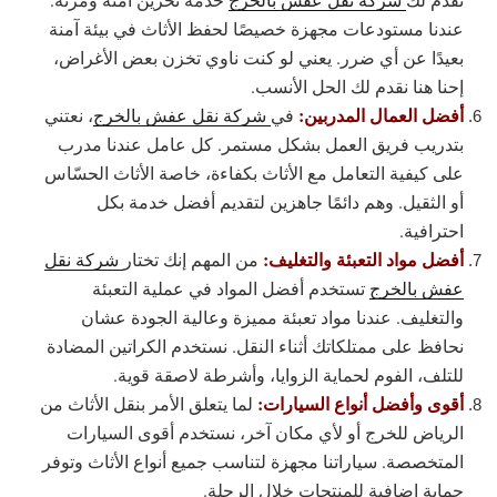
عندنا مستودعات مجهزة خصيصًا لحفظ الأثاث في بيئة آمنة
بعيدًا عن أي ضرر. يعني لو كنت ناوي تخزن بعض الأغراض،
إحنا هنا نقدم لك الحل الأنسب.
أفضل العمال المدربين:
في
شركة نقل عفش بالخرج
، نعتني
بتدريب فريق العمل بشكل مستمر. كل عامل عندنا مدرب
على كيفية التعامل مع الأثاث بكفاءة، خاصة الأثاث الحسّاس
أو الثقيل. وهم دائمًا جاهزين لتقديم أفضل خدمة بكل
احترافية.
أفضل مواد التعبئة والتغليف:
من المهم إنك تختار
شركة نقل
عفش بالخرج
تستخدم أفضل المواد في عملية التعبئة
والتغليف. عندنا مواد تعبئة مميزة وعالية الجودة عشان
نحافظ على ممتلكاتك أثناء النقل. نستخدم الكراتين المضادة
للتلف، الفوم لحماية الزوايا، وأشرطة لاصقة قوية.
أقوى وأفضل أنواع السيارات:
لما يتعلق الأمر بنقل الأثاث من
الرياض للخرج أو لأي مكان آخر، نستخدم أقوى السيارات
المتخصصة. سياراتنا مجهزة لتناسب جميع أنواع الأثاث وتوفر
حماية إضافية للمنتجات خلال الرحلة.