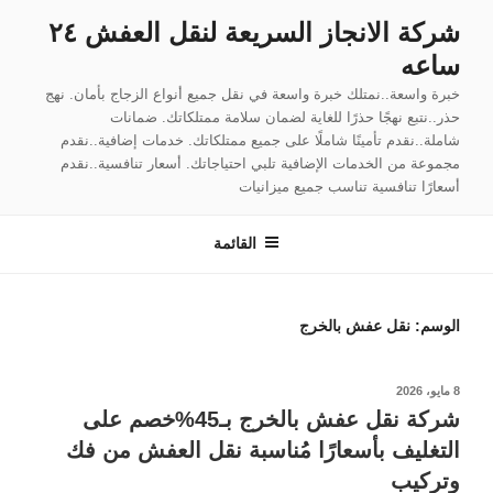
لتجاوز
شركة الانجاز السريعة لنقل العفش ٢٤
لى
ساعه
لمحتوى
خبرة واسعة..نمتلك خبرة واسعة في نقل جميع أنواع الزجاج بأمان. نهج
حذر..نتبع نهجًا حذرًا للغاية لضمان سلامة ممتلكاتك. ضمانات
شاملة..نقدم تأمينًا شاملًا على جميع ممتلكاتك. خدمات إضافية..نقدم
مجموعة من الخدمات الإضافية تلبي احتياجاتك. أسعار تنافسية..نقدم
أسعارًا تنافسية تناسب جميع ميزانيات
القائمة
الوسم:
نقل عفش بالخرج
نُشر
8 مايو، 2026
في
شركة نقل عفش بالخرج بـ45%خصم على
التغليف بأسعارًا مُناسبة نقل العفش من فك
وتركيب