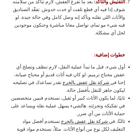
التفتيش والتأكد:
بعد ما تفرغ العفش، لازم تتأكد من سلامته.
شوف إذا فيه أي قطع تلفت أو خدت خدوش. تفقّد الصناديق
والأثاث اللي نقلته وتأكد إنه وصل كامل وفي حالة جيدة. لو
فيه شيء مو تمام، تواصل معانا مباشرة وحنكون موجودين
لحل أي مشكلة.
خطوات إضافية:
أول شيء، قبل ما تبدأ عملية النقل، لازم تنظف وتصلح أي
عفش محتاج ترميم. لو كان فيه أثاث قديم أو محتاج صيانة،
إحنا في
شركة نقل عفش بالخرج
نقدر نساعدك في تصليحه
ليكون جاهز للنقل بأفضل حالة.
ثانيًا، لما يكون الأثاث كبير أو ثقيل، نستخدم فنيين متخصصين
في تفكيكه وتجزئته. هالشيء يسهل عملية نقله ويساعد على
حماية الأثاث من أي ضرر.
ثالثًا، في
شركة نقل عفش بالخرج
نستخدم أفضل مواد
التغليف لكل نوع من أنواع الأثاث. مثلاً، نستخدم مواد قوية