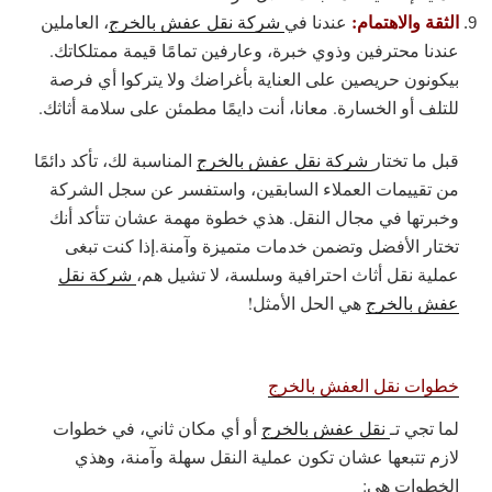
الثقة والاهتمام:
عندنا في
شركة نقل عفش بالخرج
، العاملين
عندنا محترفين وذوي خبرة، وعارفين تمامًا قيمة ممتلكاتك.
بيكونون حريصين على العناية بأغراضك ولا يتركوا أي فرصة
للتلف أو الخسارة. معانا، أنت دايمًا مطمئن على سلامة أثاثك.
قبل ما تختار
شركة نقل عفش بالخرج
المناسبة لك، تأكد دائمًا
من تقييمات العملاء السابقين، واستفسر عن سجل الشركة
وخبرتها في مجال النقل. هذي خطوة مهمة عشان تتأكد أنك
تختار الأفضل وتضمن خدمات متميزة وآمنة.إذا كنت تبغى
عملية نقل أثاث احترافية وسلسة، لا تشيل هم،
شركة نقل
عفش بالخرج
هي الحل الأمثل!
خطوات نقل العفش بالخرج
لما تجي تـ
نقل عفش بالخرج
أو أي مكان ثاني، في خطوات
لازم تتبعها عشان تكون عملية النقل سهلة وآمنة، وهذي
الخطوات هي: