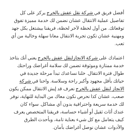
أفضل فريق في
شركة نقل عفش بالخرج
يركز على كل
تفاصيل عملية الانتقال عشان نضمن لك خدمة مميزة تفوق
توقعاتك. من أول لحظة لآخر لحظة، فريقنا بيشتغل بكل جهد
ومهنية عشان تكون تجربة الانتقال معانا سهلة وخالية من أي
تعب.
اعتمادك على
شركة الانجازلنقل عفش بالخرج
يعني أنك بتاخذ
خدمة ممتازة وموثوقة تضمن لك سلامة أغراضك وراحتك
طوال فترة الانتقال. خلنا نساعدك تبدأ مرحلة جديدة في
حياتك بأقل مجهود وأكبر راحة وسلاسة. واحنا في
شركة
الانجاز لنقل عفش بالخرج
نعرف قد إيش الانتقال ممكن يكون
صعب، عشان كذا نحرص نكون معاك من البداية للنهاية، نوفر
لك خدمة سريعة واحترافية بدون أي مشاكل. سواء كان
عندك أثاث ثقيل أو أشياء حساسة، فريقنا المتخصص يعرف
كيف يتعامل مع كل شيء بعناية تامة، وبأحدث الطرق
والأدوات عشان نوصل أغراضك بأمان.