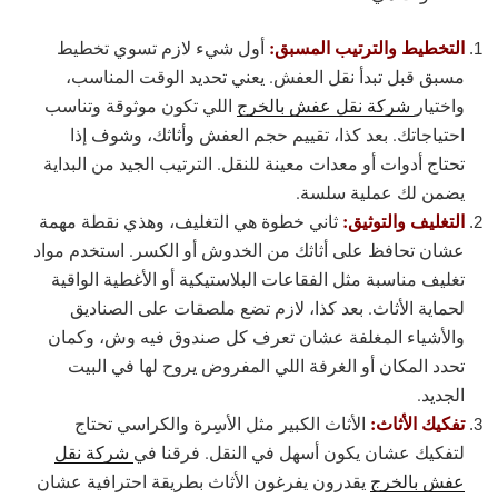
التخطيط والترتيب المسبق:
أول شيء لازم تسوي تخطيط
مسبق قبل تبدأ نقل العفش. يعني تحديد الوقت المناسب،
واختيار
شركة نقل عفش بالخرج
اللي تكون موثوقة وتناسب
احتياجاتك. بعد كذا، تقييم حجم العفش وأثاثك، وشوف إذا
تحتاج أدوات أو معدات معينة للنقل. الترتيب الجيد من البداية
يضمن لك عملية سلسة.
التغليف والتوثيق:
ثاني خطوة هي التغليف، وهذي نقطة مهمة
عشان تحافظ على أثاثك من الخدوش أو الكسر. استخدم مواد
تغليف مناسبة مثل الفقاعات البلاستيكية أو الأغطية الواقية
لحماية الأثاث. بعد كذا، لازم تضع ملصقات على الصناديق
والأشياء المغلفة عشان تعرف كل صندوق فيه وش، وكمان
تحدد المكان أو الغرفة اللي المفروض يروح لها في البيت
الجديد.
تفكيك الأثاث:
الأثاث الكبير مثل الأسِرة والكراسي تحتاج
لتفكيك عشان يكون أسهل في النقل. فرقنا في
شركة نقل
عفش بالخرج
يقدرون يفرغون الأثاث بطريقة احترافية عشان