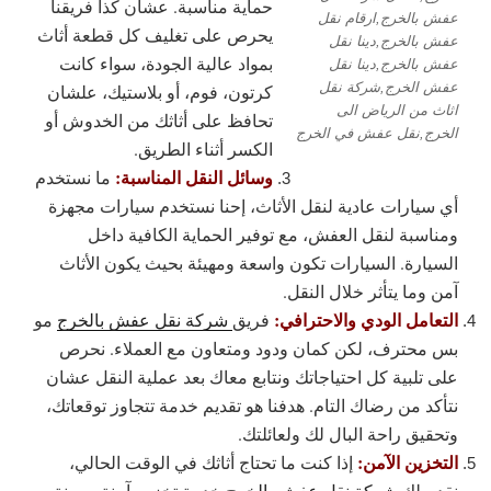
حماية مناسبة. عشان كذا فريقنا
عفش بالخرج,ارقام نقل
يحرص على تغليف كل قطعة أثاث
عفش بالخرج,دينا نقل
بمواد عالية الجودة، سواء كانت
عفش بالخرج,دينا نقل
عفش الخرج,شركة نقل
كرتون، فوم، أو بلاستيك، علشان
اثاث من الرياض الى
تحافظ على أثاثك من الخدوش أو
الخرج,نقل عفش في الخرج
الكسر أثناء الطريق.
وسائل النقل المناسبة:
ما نستخدم
أي سيارات عادية لنقل الأثاث، إحنا نستخدم سيارات مجهزة
ومناسبة لنقل العفش، مع توفير الحماية الكافية داخل
السيارة. السيارات تكون واسعة ومهيئة بحيث يكون الأثاث
آمن وما يتأثر خلال النقل.
التعامل الودي والاحترافي:
فريق
شركة نقل عفش بالخرج
مو
بس محترف، لكن كمان ودود ومتعاون مع العملاء. نحرص
على تلبية كل احتياجاتك ونتابع معاك بعد عملية النقل عشان
نتأكد من رضاك التام. هدفنا هو تقديم خدمة تتجاوز توقعاتك،
وتحقيق راحة البال لك ولعائلتك.
التخزين الآمن:
إذا كنت ما تحتاج أثاثك في الوقت الحالي،
نقدم لك
شركة نقل عفش بالخرج
خدمة تخزين آمنة ومرنة.