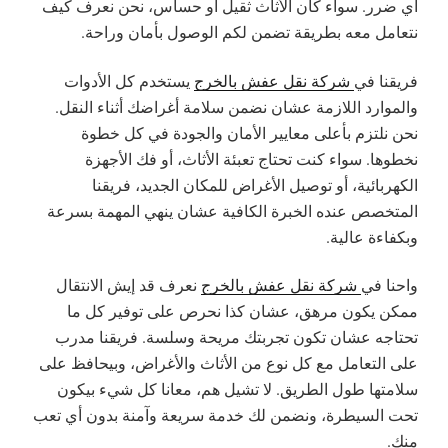
أي ضرر. سواء كان الأثاث ثقيل أو حساس، نحن نعرف كيف
نتعامل معه بطريقة تضمن لكم الوصول بأمان وراحة.
فريقنا في
شركة نقل عفش بالخرج
يستخدم كل الأدوات
والموارد اللازمة عشان نضمن سلامة أغراضك أثناء النقل.
نحن نلتزم بأعلى معايير الأمان والجودة في كل خطوة
نخطوها. سواء كنت تحتاج تعبئة الأثاث، أو فك الأجهزة
الكهربائية، أو توصيل الأغراض للمكان الجديد، فريقنا
المتخصص عنده الخبرة الكافية عشان ينهي المهمة بسرعة
وبكفاءة عالية.
واحنا في
شركة نقل عفش بالخرج
نعرف قد إيش الانتقال
ممكن يكون مرهق، عشان كذا نحرص على توفير كل ما
تحتاجه عشان تكون تجربتك مريحة وسلسة. فريقنا مدرب
على التعامل مع كل نوع من الأثاث والأغراض، وبيحافظ على
سلامتها طول الطريق. لا تشيل هم، معانا كل شيء بيكون
تحت السيطرة، ونضمن لك خدمة سريعة وآمنة بدون أي تعب
منك.