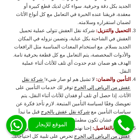
الجديد بكل دقة وحرفية. سواء كان لديك قطع كبيرة أو
معقدة، فريقنا عنده الخبرة في التعامل مع كل أنواع الأثاث
لضمان استقراره وسلامته.
التحميل والتنزيل:
شركة نقل العفش تتولى عملية تحميل
العفش في الشاحنة بكل عناية، وتضمن نزوله في المكان
الجديد بسلام. مع استخدام المعدات المناسبة مثل الرافعات
والأدوات المخصصة، يتم التعامل مع كل قطعة بحرفية تامة.
الهدف هو ضمان عدم حدوث أي تلف للأثاث أثناء عملية
النقل.
التأمين والضمان:
لا تشيل هم لو صار شيء!
شركة نقل
عفش من الرياض إلى الخرج
توفر لك خدمات التأمين على
الأثاث. إذا حصل أي تلف أو فقدان للأثاث أثناء النقل، يتم
تعويضك وفقًا لسياسة التأمين المتبعة. لازم تأخذ فكرة عن
سياسات التأمين مع
شركة نقل عفش بالخرج
قبل ما تبدأ
بالعملية، عشان تكون مطمئن.
الاهتمام بالتفاصيل:
إحنا نهتم بكل صغيرة وكبيرة!
شركة نقل
عفش من الرياض إلى الخرج
تحرص على تلبية كل احتياجاتك.