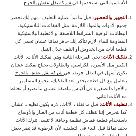
الأساسية التي نستخدمها في
شركة نقل عفش بالخرج
:
التجهيز والتحضير:
قبل ما تبدأ عملية التغليف، مهم إنك تحضر
جميع الأدوات والمواد اللازمة. مثل الفقاعات البلاستيكية،
البطانات الواقية، الشرائط اللاصقة، والأغطية البلاستيكية
المقاومة للماء. لازم تتأكد إنك جاهز تمامًا عشان تحمي كل
قطعة أثاث من الخدوش أو التلف خلال النقل.
تفكيك الأثاث:
تجي المرحلة الثانية وهي تفكيك الأثاث. الأثاث
الكبير مثل الأسرة، الكراسي، والطاولات يحتاج تفكيك عشان
يكون أسهل في النقل. فريقنا في
شركة نقل عفش بالخرج
يتعامل مع كل قطعة بحذر. بعد التفكيك، بنجمع المسامير
والأجزاء الصغيرة في أكياس ملصقة عشان ما تضيع أو تختلط
مع الأثاث الثاني.
تنظيف الأثاث:
قبل ما نغلف الأثاث، لازم يكون نظيف. عشان
كذا بنحرص إننا ننظف كل قطعة أثاث من الغبار والأوساخ
باستخدام قطعة قماش نظيفة وجافة. لا تنسى تترك الأثاث
يجف تمامًا قبل البدء في التغليف، لأن الرطوبة قد تضر بعض
المواد إذا تركت دون جفاف.