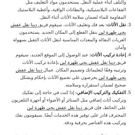
والتلف أثناء عملية النقل. يستخدمون مواد التغليف مثل
الفقاعات البلاستيكية، والبطانات الواقية، وأغطية البلاستيك
المقاومة للماء لضمان سلامة الأثاث أثناء النقل.
نقل الأثاث:
بعد فك وتغليف الأثاث، سيقوم فريق
دينا نقل عفش
بحي ظهرة لبن
بنقل القطع إلى المكان الجديد. يستخدمون
العربات النقالة والمعدات المناسبة لنقل الأثاث الثقيل بسهولة
وأمان.
إعادة تركيب الأثاث:
عند الوصول إلى الموقع الجديد، سيقوم
فريق
دينا نقل عفش بحي ظهرة لبن
بإعادة تركيب الأثاث
وترتيبه وفقًا لتعليماتك وتصميم المكان. عمال
دينا نقل عفش
بحي ظهرة لبن
يحرصون على تجميع الأثاث بإحكام وبشكل
صحيح لضمان استقراره وسلامته.
التفكيك والتركيب الإضافي:
إذا كنت في حاجة إلى تفكيك
وتركيب أثاث إضافي مثل الستائر أو الأضواء أو أجهزة التلفزيون
على الحائط، فإن فريق
دينا نقل عفش بحي ظهرة لبن
المحترف قادر على توفير هذه الخدمات أيضًا. سيقومون بفك
وتركيب هذه العناصر بحرفية ودقة.