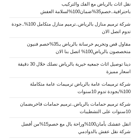
نقل اثاث بالرياض مع الفك والتركيب
باحترافية..خصم35%ضمان100%لسلامة العفش
شركة ترميم منازل بالرياض..ترميم منازل متكامل 100%..جودة
تدوم اتصل الان
مقاول قص وتخريم خرسانة بالرياض بـ35%خصم فنيون
متخصصون بالرياض100% اتصل بنا الان
دينا توصيل اثاث جمعيه خيرية بالرياض نصلك خلال 30 دقيقة
اسعار مميزة
شركة ترميمات عامة بالرياض ترميمات عامة متكاملة
100%بجودة تدوم 10سنوات
شركة ترميم حمامات بالرياض..ترميم حمامات فاخربضمان
10سنوات على التشطيبات
انقل عفشك بأمان100%وراحة بال مع خصم15%من أفضل
شركة نقل عفش بالدوادمي