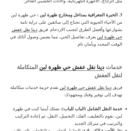
مثل الزجاج، الأجهزة الكهربائية، والأثاث الخشبي الفاخر.
3. الخبرة الجغرافية بمداخل ومخارج ظهرة لبن :
حي ظهرة لبن
من الأحياء الحيوية التي تحتاج إلى سائقين على دراية تامة
بشوارعها وأفضل الطرق لتجنب الازدحام. فريق
دينا نقل عفش
حي ظهرة لبن
يعرف تفاصيل الحي، مما يضمن وصول أثاثك في
الوقت المحدد وبأمان تام.
خدمات
دينا نقل عفش حي ظهرة لبن
المتكاملة
لنقل العفش
فريق
دينا نقل عفش حي ظهرة لبن
نقدم حزمة خدمات متكاملة
تهدف إلى توفير وقتك ومجهودك:
خدمة النقل الشامل (الباب للباب):
نصلك أينما كنت في ظهرة
لبن، نقوم بالتغليف، الفك، التحميل، النقل، ثم إعادة التركيب
والترتيب في منزلك الجديد.
نقل الأجهزة الكهربائية:
التعامل الخاص مع الثلاجات، الغسالات،