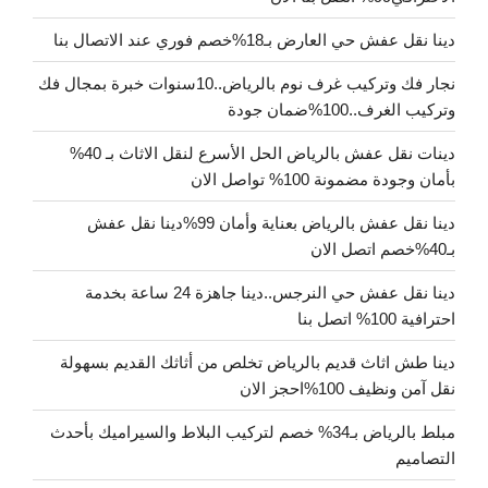
دينا نقل عفش حي العارض بـ18%خصم فوري عند الاتصال بنا
نجار فك وتركيب غرف نوم بالرياض..10سنوات خبرة بمجال فك
وتركيب الغرف..100%ضمان جودة
دينات نقل عفش بالرياض الحل الأسرع لنقل الاثاث بـ 40%
بأمان وجودة مضمونة 100% تواصل الان
دينا نقل عفش بالرياض بعناية وأمان 99%دينا نقل عفش
بـ40%خصم اتصل الان
دينا نقل عفش حي النرجس..دينا جاهزة 24 ساعة بخدمة
احترافية 100% اتصل بنا
دينا طش اثاث قديم بالرياض تخلص من أثاثك القديم بسهولة
نقل آمن ونظيف 100%احجز الان
مبلط بالرياض بـ34% خصم لتركيب البلاط والسيراميك بأحدث
التصاميم