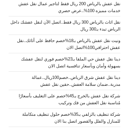
نقل عفش بالرياض 200 ريال فقط لتاجير عمال نقل عفش
خدمات مميزه 100%..عرض حصري
نقل اثاث بالرياض 300 ريال فقط..اتصل الآن لنقل عفشك داخل
الرياض تبدء بـ300 ريال
ونيت نقل عفش بالرياض بـ18%خصم حافظ على أثاثك..نقل
عفش احترافي100%اتصل الان
دينا نقل عفش حي الملقا بـ23%خصم فوري لنقل عفشك
بسهولة وأمان وبأسعار تنافسية اتصل الان
دينا نقل عفش شرق الرياض..خصم100ريال..عمالة
مدربة..ضمان سلامة العفش..حقين نقل عفش
شركة نقل عفش بالخرج بـ45%خصم على التغليف بأسعارًا
مُناسبة نقل العفش من فك وتركيب
شركة تنظيف بالزلفي بـ35%خصم حلول تنظيف متكاملة
للمنازل والفلل والقصور اتصل بنا الان