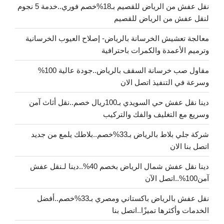
نقل عفش من الرياض للقصيم بـ18%خصم فوري..خدمة 5 نجوم
لنقل عفش من الرياض للقصيم
معالجة تعشيش الخرسانة بالرياض- إصلاح العيوب الخرسانية
وترميم الأعمدة والكمرات باحترافية
مقاول صب خرسانة السقف بالرياض..جودة عالية 100%
وسرعة في التنفيذ اتصل الان
دينا نقل عفش حي السويدي بـ100ريال خصم..نقل أثاث آمن
وسريع مع التغليف والفك والتركيب
شركة جلي بلاط بالرياض بـ33%خصم..بلاطك يلمع من جديد
اتصل بنا الان
دينا نقل عفش شمال الرياض بخصم 40%..دينا لـنقل عفش
آمن100%..اتصل الآن
نقل عفش بالرياض باكستاني ومصري بـ33%خصم..أفضل
الخدمات وأكثرها تميزًا..اتصل بنا