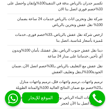
تكسير جدران بالرياض بدقة في التنفيذ100%وإتقان واحصل على
33%خصم فوري اتصل بنا الان
شركة نقل وتخزين اثاث بالرياض خدمات 24 ساعة بضمان
100% نقل عفش وتخزين بالرياض
ارخص شركة نقل عفش بالرياض..33%خصم فورى..خدمات
مُميزة بأسعار مُناسبة..اتصل بنا
دينا نقل عفش جنوب الرياض..نقل عفشك بأمان 100%وبدون
أي تأخير..خدماتنا على مدار 24 ساعة
نقل عفش مع التغليف بالرياض بـ30%خصم اتصل الآن..ضمان
الجودة100%لـنقل وتغليف العفش
ترميم واجهات..ترميم واجهات فلل..ترميم واجهات منازل
بـ23%خصم مع ضمان النتائج العالية 100%والمتانة الطويلة
نقل مخلفات البناء الرياض نوفر حلولاً متكاملة100% وخدمات
24ساعة اتصل بنا الآن لحجز