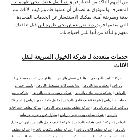
من المهم التأكد من اختيار فريق
دينا نقل عفش بحي ظهرة لبن
المحترف والموثوق به لضمان أن عملية فك وتركيب الأثاث تتم
بدقة وبطريقة آمنة. يمكنك الاستفسار عن الخدمات المحددة
التي يقدمها فريق
دينا نقل عفش بحي ظهرة لبن
قبل تعاقدك
معهم والتأكد من أنها تلبي احتياجاتك.
خدمات متعددة لـ شركة الخيول السريعة لنقل
الاثاث
شركة تنظيف بالدوادمي
|
دينا نقل عفش بالرياض
|
دينا توصيل اثاث جمعيه خيرية
بالرياض
|
معلم لياسه بالرياض
|
دينا تشيل اثاث مستعمل بالرياض
|
تكسير جدران
بالرياض
|
شركة ترميم منازل بالرياض
|
شركة ترميمات عامة بالرياض
|
شركة ترميم
حمامات بالرياض
|
شركة تنظيف فنادق بالرياض
|
مقاول فتحات كوربالرياض
|
نجار فك
وتركيب غرف نوم بالرياض
|
شركة تنظيف مستودعات بالرياض
|
شركة تنظيف استراحات
بالرياض
|
شركة تنظيف بيوت شعر بالرياض
|
مقاول قص وتخريم خرسانة
بالرياض
|
شركة تنظيف وتعقيم بالرياض
|
شركة تنظيف منازل بالرياض
|
كهربائي منازل
بالرياض
|
شركة تنظيف اثاث بالرياض
|
شركة تنظيف مكيفات بالخرج
|
شركة تنظيف
منازل بالخرج
|
شركة تنظيف وتعقيم مكاتب بالرياض
|
شركة تنظيف سجاد بالرياض
|
نقل