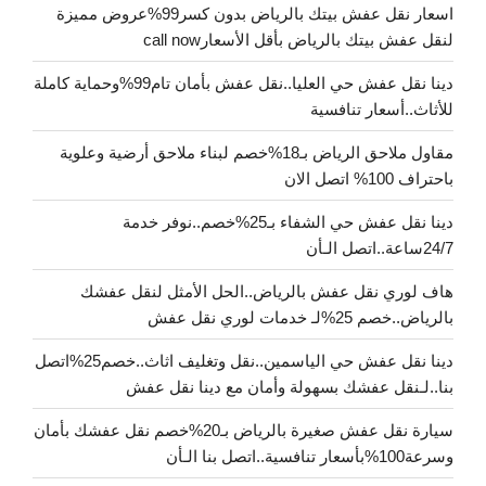
اسعار نقل عفش بيتك بالرياض بدون كسر99%عروض مميزة
لنقل عفش بيتك بالرياض بأقل الأسعارcall now
دينا نقل عفش حي العليا..نقل عفش بأمان تام99%وحماية كاملة
للأثاث..أسعار تنافسية
مقاول ملاحق الرياض بـ18%خصم لبناء ملاحق أرضية وعلوية
باحتراف 100% اتصل الان
دينا نقل عفش حي الشفاء بـ25%خصم..نوفر خدمة
24/7ساعة..اتصل الـأن
هاف لوري نقل عفش بالرياض..الحل الأمثل لنقل عفشك
بالرياض..خصم 25%لـ خدمات لوري نقل عفش
دينا نقل عفش حي الياسمين..نقل وتغليف اثاث..خصم25%اتصل
بنا..لـنقل عفشك بسهولة وأمان مع دينا نقل عفش
سيارة نقل عفش صغيرة بالرياض بـ20%خصم نقل عفشك بأمان
وسرعة100%بأسعار تنافسية..اتصل بنا الـأن