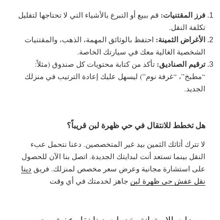
فرز المقتنيات:
قم ببيع أو التبرع بالأشياء التي لا تحتاجها لتقليل
تكلفة النقل.
الأغراض الثمينة:
احتفظ بالوثائق المهمة، الذهب، والمقتنيات
الشخصية الغالية معك في سيارتك الخاصة.
ترقيم الصناديق:
تأكد من كتابة محتويات كل صندوق (مثلاً:
“مطبخ”، “غرفة نوم”) ليسهل عليك إعادة الترتيب في منزلك
الجديد.
هل تخطط للانتقال في حي ظهرة لبن قريباً؟
لا تترك أثاثك الثمين بيد غير المتخصصين. دعنا نتحمل عبء
النقل بينما تستعد أنت لبدايتك الجديدة.
اتصل بنا الآن للحصول
على استشارة مجانية وعرض سعر مخصص لمنزلك. فريق
دينا
نقل عفش حي ظهرة لبن
جاهز لخدمتك في أي وقت
مميزات الاستعانة بخدمات دينا نقل عفش بحي