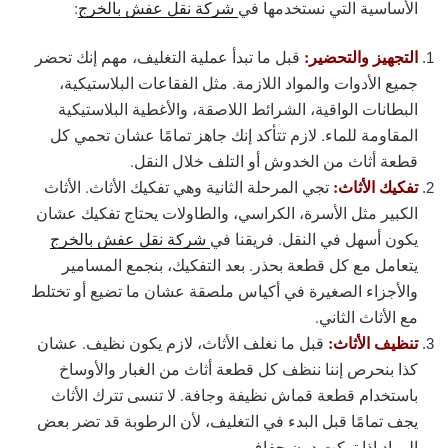
الأساسية التي نستخدمها في
شركة نقل عفش بالخرج
:
التجهيز والتحضير:
قبل ما تبدأ عملية التغليف، مهم إنك تحضر
جميع الأدوات والمواد اللازمة. مثل الفقاعات البلاستيكية،
البطانات الواقية، الشرائط اللاصقة، والأغطية البلاستيكية
المقاومة للماء. لازم تتأكد إنك جاهز تمامًا عشان تحمي كل
قطعة أثاث من الخدوش أو التلف خلال النقل.
تفكيك الأثاث:
تجي المرحلة الثانية وهي تفكيك الأثاث. الأثاث
الكبير مثل الأسرة، الكراسي، والطاولات يحتاج تفكيك عشان
يكون أسهل في النقل. فريقنا في
شركة نقل عفش بالخرج
يتعامل مع كل قطعة بحذر. بعد التفكيك، بنجمع المسامير
والأجزاء الصغيرة في أكياس ملصقة عشان ما تضيع أو تختلط
مع الأثاث الثاني.
تنظيف الأثاث:
قبل ما نغلف الأثاث، لازم يكون نظيف. عشان
كذا بنحرص إننا ننظف كل قطعة أثاث من الغبار والأوساخ
باستخدام قطعة قماش نظيفة وجافة. لا تنسى تترك الأثاث
يجف تمامًا قبل البدء في التغليف، لأن الرطوبة قد تضر بعض
المواد إذا تركت دون جفاف.