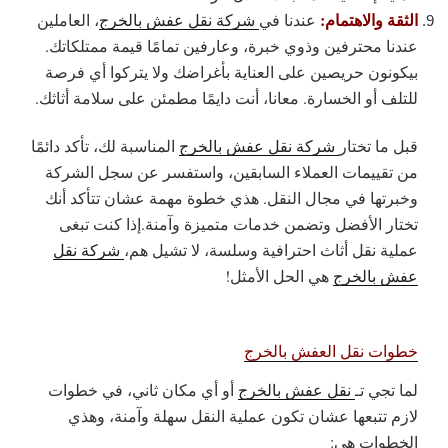
الثقة والاهتمام:
عندنا في
شركة نقل عفش بالخرج
، العاملين
عندنا محترفين وذوي خبرة، وعارفين تمامًا قيمة ممتلكاتك.
بيكونون حريصين على العناية بأغراضك ولا يتركوا أي فرصة
للتلف أو الخسارة. معانا، أنت دايمًا مطمئن على سلامة أثاثك.
قبل ما تختار
شركة نقل عفش بالخرج
المناسبة لك، تأكد دائمًا
من تقييمات العملاء السابقين، واستفسر عن سجل الشركة
وخبرتها في مجال النقل. هذي خطوة مهمة عشان تتأكد أنك
تختار الأفضل وتضمن خدمات متميزة وآمنة.إذا كنت تبغى
عملية نقل أثاث احترافية وسلسة، لا تشيل هم،
شركة نقل
عفش بالخرج
هي الحل الأمثل!
خطوات نقل العفش بالخرج
لما تجي تـ
نقل عفش بالخرج
أو أي مكان ثاني، في خطوات
لازم تتبعها عشان تكون عملية النقل سهلة وآمنة، وهذي
الخطوات هي: