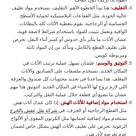
التغليف:
هنا تبدأ الخطوة الأهم: التغليف. نستخدم مواد تغليف
عالية الجودة، مثل الفقاعات البلاستيكية لحماية الأسطح
الحساسة أو الزجاجية. نقوم بتغطية الأثاث كله بالبطانات
الواقية ونعمل تثبيت للمواد باستخدام شرائط لاصقة قوية،
عشان الأثاث ما يتأثر بأي خدوش أو كسر أثناء النقل. نحرص
على تغليف القطع بالكامل، ونتأكد من إن المواد ثابتة
ومربوطة كويس.
التوثيق والوسم:
علشان تسهل عملية ترتيب الأثاث في
المكان الجديد، نستخدم ملصقات على الصناديق والأثاث
المغلف. هذا يساعدنا في تحديد محتويات كل صندوق والغرفة
اللي لازم تروح لها الأشياء في المكان الجديد. التوثيق هذا مهم
عشان ما تضيع أي قطعة خلال عملية النقل والتركيب.
استخدام مواد إضافية للأثاث الهش
:
إذا كان عندك أثاث هش
مثل القطع الزجاجية أو الخزف، في
شركة نقل عفش بالخرج
نستخدم مواد إضافية لحمايتها مثل الكرتون المقوى أو الألواح
الرغوية. نحرص على تغليف الأثاث الهش بشكل خاص لضمان
عدم تعرضه لأي ضرر.