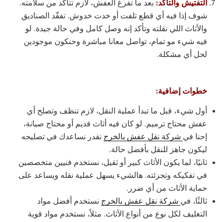
التفتيش والتأكد:
بعد ما تفرغ العفش، لازم تتأكد من سلامته.
شوف إذا فيه أي قطع تلفت أو خدت خدوش. تفقّد الصناديق
والأثاث اللي نقلته وتأكد إنه وصل كامل وفي حالة جيدة. لو
فيه شيء مو تمام، تواصل معانا مباشرة وحنكون موجودين
لحل أي مشكلة.
خطوات إضافية:
أول شيء، قبل ما تبدأ عملية النقل، لازم تنظف وتصلح أي
عفش محتاج ترميم. لو كان فيه أثاث قديم أو محتاج صيانة،
إحنا في
شركة نقل عفش بالخرج
نقدر نساعدك في تصليحه
ليكون جاهز للنقل بأفضل حالة.
ثانيًا، لما يكون الأثاث كبير أو ثقيل، نستخدم فنيين متخصصين
في تفكيكه وتجزئته. هالشيء يسهل عملية نقله ويساعد على
حماية الأثاث من أي ضرر.
ثالثًا، في
شركة نقل عفش بالخرج
نستخدم أفضل مواد
التغليف لكل نوع من أنواع الأثاث. مثلاً، نستخدم مواد قوية