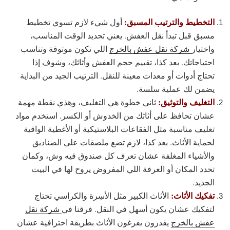
التخطيط والترتيب المسبق:
أول شيء لازم تسوي تخطيط
مسبق قبل تبدأ نقل العفش. يعني تحديد الوقت المناسب،
واختيار
شركة نقل عفش بالخرج
اللي تكون موثوقة وتناسب
احتياجاتك. بعد كذا، تقييم حجم العفش وأثاثك، وشوف إذا
تحتاج أدوات أو معدات معينة للنقل. الترتيب الجيد من البداية
يضمن لك عملية سلسة.
التغليف والتوثيق:
ثاني خطوة هي التغليف، وهذي نقطة مهمة
عشان تحافظ على أثاثك من الخدوش أو الكسر. استخدم مواد
تغليف مناسبة مثل الفقاعات البلاستيكية أو الأغطية الواقية
لحماية الأثاث. بعد كذا، لازم تضع ملصقات على الصناديق
والأشياء المغلفة عشان تعرف كل صندوق فيه وش، وكمان
تحدد المكان أو الغرفة اللي المفروض يروح لها في البيت
الجديد.
تفكيك الأثاث:
الأثاث الكبير مثل الأسِرة والكراسي تحتاج
لتفكيك عشان يكون أسهل في النقل. فرقنا في
شركة نقل
عفش بالخرج
يقدرون يفرغون الأثاث بطريقة احترافية عشان