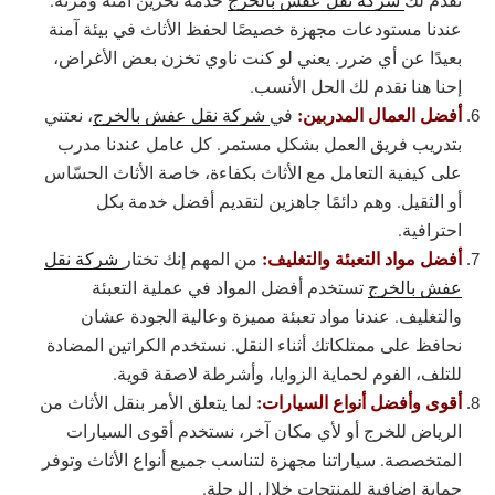
عندنا مستودعات مجهزة خصيصًا لحفظ الأثاث في بيئة آمنة
بعيدًا عن أي ضرر. يعني لو كنت ناوي تخزن بعض الأغراض،
إحنا هنا نقدم لك الحل الأنسب.
أفضل العمال المدربين:
في
شركة نقل عفش بالخرج
، نعتني
بتدريب فريق العمل بشكل مستمر. كل عامل عندنا مدرب
على كيفية التعامل مع الأثاث بكفاءة، خاصة الأثاث الحسّاس
أو الثقيل. وهم دائمًا جاهزين لتقديم أفضل خدمة بكل
احترافية.
أفضل مواد التعبئة والتغليف:
من المهم إنك تختار
شركة نقل
عفش بالخرج
تستخدم أفضل المواد في عملية التعبئة
والتغليف. عندنا مواد تعبئة مميزة وعالية الجودة عشان
نحافظ على ممتلكاتك أثناء النقل. نستخدم الكراتين المضادة
للتلف، الفوم لحماية الزوايا، وأشرطة لاصقة قوية.
أقوى وأفضل أنواع السيارات:
لما يتعلق الأمر بنقل الأثاث من
الرياض للخرج أو لأي مكان آخر، نستخدم أقوى السيارات
المتخصصة. سياراتنا مجهزة لتناسب جميع أنواع الأثاث وتوفر
حماية إضافية للمنتجات خلال الرحلة.