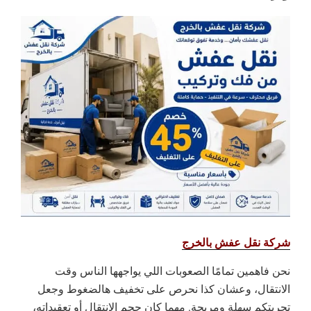
شركة نقل عفش بالخرج
نحن فاهمين تمامًا الصعوبات اللي يواجهها الناس وقت
الانتقال، وعشان كذا نحرص على تخفيف هالضغوط وجعل
تجربتكم سهلة ومريحة. مهما كان حجم الانتقال أو تعقيداته،