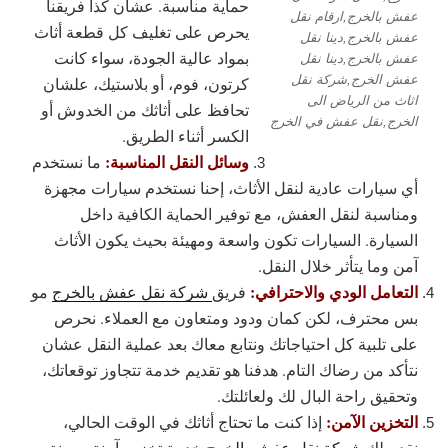
حماية مناسبة. عشان كذا فريقنا
عفش بالخرج,ارقام نقل
يحرص على تغليف كل قطعة أثاث
عفش بالخرج,دينا نقل
بمواد عالية الجودة، سواء كانت
عفش بالخرج,دينا نقل
عفش الخرج,شركة نقل
كرتون، فوم، أو بلاستيك، علشان
اثاث من الرياض الى
تحافظ على أثاثك من الخدوش أو
الخرج,نقل عفش في الخرج
الكسر أثناء الطريق.
وسائل النقل المناسبة:
ما نستخدم
أي سيارات عادية لنقل الأثاث، إحنا نستخدم سيارات مجهزة
ومناسبة لنقل العفش، مع توفير الحماية الكافية داخل
السيارة. السيارات تكون واسعة ومهيئة بحيث يكون الأثاث
آمن وما يتأثر خلال النقل.
التعامل الودي والاحترافي:
فريق
شركة نقل عفش بالخرج
مو
بس محترف، لكن كمان ودود ومتعاون مع العملاء. نحرص
على تلبية كل احتياجاتك ونتابع معاك بعد عملية النقل عشان
نتأكد من رضاك التام. هدفنا هو تقديم خدمة تتجاوز توقعاتك،
وتحقيق راحة البال لك ولعائلتك.
التخزين الآمن:
إذا كنت ما تحتاج أثاثك في الوقت الحالي،
نقدم لك
شركة نقل عفش بالخرج
خدمة تخزين آمنة ومرنة.