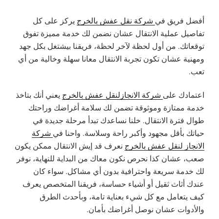
أفضل فريق في
شركة نقل عفش بالخرج
يركز على كل
تفاصيل عملية الانتقال عشان نضمن لك خدمة مميزة تفوق
توقعاتك. من أول لحظة لآخر لحظة، فريقنا بيشتغل بكل جهد
ومهنية عشان تكون تجربة الانتقال معانا سهلة وخالية من أي
تعب.
اعتمادك على
شركة الانجازلنقل عفش بالخرج
يعني أنك بتاخذ
خدمة ممتازة وموثوقة تضمن لك سلامة أغراضك وراحتك
طوال فترة الانتقال. خلنا نساعدك تبدأ مرحلة جديدة في
حياتك بأقل مجهود وأكبر راحة وسلاسة. واحنا في
شركة
الانجاز لنقل عفش بالخرج
نعرف قد إيش الانتقال ممكن يكون
صعب، عشان كذا نحرص نكون معاك من البداية للنهاية، نوفر
لك خدمة سريعة واحترافية بدون أي مشاكل. سواء كان
عندك أثاث ثقيل أو أشياء حساسة، فريقنا المتخصص يعرف
كيف يتعامل مع كل شيء بعناية تامة، وبأحدث الطرق
والأدوات عشان نوصل أغراضك بأمان.