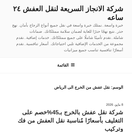
لتجاوز
شركة الانجاز السريعة لنقل العفش ٢٤
لى
ساعه
لمحتوى
خبرة واسعة..نمتلك خبرة واسعة في نقل جميع أنواع الزجاج بأمان. نهج
حذر..نتبع نهجًا حذرًا للغاية لضمان سلامة ممتلكاتك. ضمانات
شاملة..نقدم تأمينًا شاملًا على جميع ممتلكاتك. خدمات إضافية..نقدم
مجموعة من الخدمات الإضافية تلبي احتياجاتك. أسعار تنافسية..نقدم
أسعارًا تنافسية تناسب جميع ميزانيات
القائمة
الوسم:
نقل عفش من الخرج الى الرياض
نُشر
8 مايو، 2026
في
شركة نقل عفش بالخرج بـ45%خصم على
التغليف بأسعارًا مُناسبة نقل العفش من فك
وتركيب