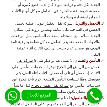
الجديد بكل دقة وحرفية. سواء كان لديك قطع كبيرة أو
معقدة، فريقنا عنده الخبرة في التعامل مع كل أنواع الأثاث
لضمان استقراره وسلامته.
التحميل والتنزيل:
شركة نقل العفش تتولى عملية تحميل
العفش في الشاحنة بكل عناية، وتضمن نزوله في المكان
الجديد بسلام. مع استخدام المعدات المناسبة مثل الرافعات
والأدوات المخصصة، يتم التعامل مع كل قطعة بحرفية تامة.
الهدف هو ضمان عدم حدوث أي تلف للأثاث أثناء عملية
النقل.
التأمين والضمان:
لا تشيل هم لو صار شيء!
شركة نقل
عفش من الرياض إلى الخرج
توفر لك خدمات التأمين على
الأثاث. إذا حصل أي تلف أو فقدان للأثاث أثناء النقل، يتم
تعويضك وفقًا لسياسة التأمين المتبعة. لازم تأخذ فكرة عن
سياسات التأمين مع
شركة نقل عفش بالخرج
قبل ما تبدأ
بالعملية، عشان تكون مطمئن.
الاهتمام بالتفاصيل:
إحنا نهتم بكل صغيرة وكبيرة!
شركة نقل
عفش من الرياض إلى الخرج
تحرص على تلبية كل احتياجاتك.