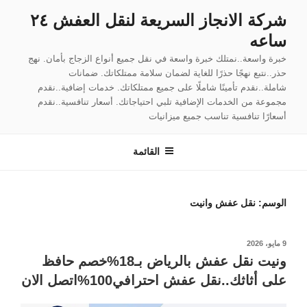
لتجاوز
شركة الانجاز السريعة لنقل العفش ٢٤
لى
ساعه
لمحتوى
خبرة واسعة..نمتلك خبرة واسعة في نقل جميع أنواع الزجاج بأمان. نهج
حذر..نتبع نهجًا حذرًا للغاية لضمان سلامة ممتلكاتك. ضمانات
شاملة..نقدم تأمينًا شاملًا على جميع ممتلكاتك. خدمات إضافية..نقدم
مجموعة من الخدمات الإضافية تلبي احتياجاتك. أسعار تنافسية..نقدم
أسعارًا تنافسية تناسب جميع ميزانيات
القائمة
الوسم:
نقل عفش وانيت
نُشر
9 مايو، 2026
في
ونيت نقل عفش بالرياض بـ18%خصم حافظ
على أثاثك..نقل عفش احترافي100%اتصل الان