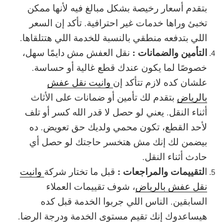
بتقدم أسعار رخيصة بشكل مبالغ فيه لأنها ممكن
تخبئ وراها خدمات غير احترافية. تأكد إن السعر
اللي بتدفعه منطقي بالنسبة للخدمة اللي هتتلقاها.
التأمين والضمانات :
نقل العفش مش دايمًا سهل،
خصوصًا لما يكون عندك قطع غالية أو حساسة.
علشان كده لازم تتأكد إن
وانيت نقل عفش
بالرياض
بتقدم لك تأمين أو ضمانات على الأثاث
أثناء النقل. يعني لو حصل لا قدر الله كسر أو تلف
لأحد القطع، تكون محمي ولديك حق تعويض. ده
بيضمن لك إنك مش هتخسر حاجتك لو حصل أي
حادث أثناء النقل.
لتقييمات والمراجعات :
ا
قبل ما تختار شركة
وانيت
نقل عفش بالرياض
، شوف تقييمات العملاء
السابقين. الناس اللي جربوا الخدمة قبل كده
هيساعدوك إنك تقيم مستوى الخدمة ودرجة الرضا.