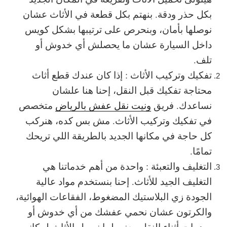
بكل حذر ودقة. بنهتم بكل قطعة في الأثاث عشان
نوصلها بأمان، وبنحرص على ترتيبها بشكل كويس
داخل السيارة عشان ما يحصلش أي خدوش أو
تلف.
تفكيك وتركيب الأثاث : إذا كان عندك قطع أثاث
محتاجة تفكيك قبل النقل، إحنا هنا علشان
نساعدك. فريق
ونيت نقل عفش بالرياض
متخصص
في تفكيك وتركيب الأثاث. مش بس كده، هنركب
كل حاجة في مكانها الجديد بالطريقة اللي تريحك
تمامًا.
التغليف والتعبئة : واحدة من أهم خدماتنا هي
التغليف الجيد للأثاث. إحنا بنستخدم مواد عالية
الجودة زي البلاستيك المضغوط، الفقاعات الهوائية،
والكرتون عشان نحمي عفشك من أي خدوش أو
صدمات أثناء النقل. يعني لما نوصل الأثاث لمكانه