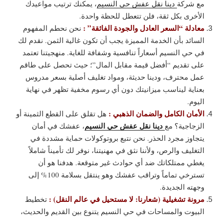
مع شركة
دينا نقل عفش حي النسيم
، يمكنك ترتيب مواعيدك
الأخرى بكل ثقة، فلن تتعطل للحظة واحدة.
معادلة “السعر العادل والجودة الفائقة” :
نحن نحطم المفهوم
السائد بأن الخدمة المميزة يجب أن تكون غالية الثمن. نقدم لك
في حي النسيم أسعاراً تنافسية وشفافة للغاية. منهجيتنا تعتمد
على تقديم “أفضل قيمة مقابل المال”؛ حيث تحصل على طاقم
عمل محترف، ودينا حديثة، ومواد تغليف أصلية بسعر مدروس
بعناية ليناسب ميزانيتك دون أي رسوم مخفية تظهر في نهاية
اليوم.
الأمان الكامل والضمان الذهبي :
هل تقلق على القطع الثمينة أو
دينا نقل عفش حي النسيم
الزجاجية؟ مع
، عفشك في أمان
يتجاوز مجرد الحذر. نحن نتبع بروتوكولات حماية مشددة في
التغليف والرص، ولأننا نثق في مهنيتنا، نوفر لك تأميناً شاملاً
يغطي ممتلكاتك ضد أي حوادث غير متوقعة. هدفنا هو أن
تسترخي تماماً وتراقب عفشك وهو ينتقل بسلامة 100% إلى
وجهته الجديدة.
مرونة تشغيلية (شعارنا: لا مستحيل في عالم النقل) :
تخطيط
البيوت والمساحات في حي النسيم يتنوع بين القديم والحديث،