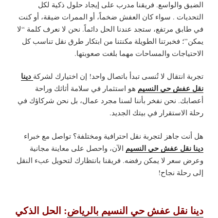
الضيق والواسع. فريقنا مدرب على إيجاد
حلول ذكية لكل
التحديات
. سواء كان العفش ضخماً، أو الممرات ضيقة، أو كنت
في طابق مرتفع، ستجد عندنا الحل دائماً. نحن لا نعرف كلمة “لا
يمكن”؛ فخبرتنا الطويلة مكنتنا من ابتكار طرق نقل تناسب كل
الاحتياجات والمساحات مهما بلغت صعوبتها.
دينا
تجربة انتقال لا تُنسى تبدأ باتصال واحد! إن اختيارك لشركة
نقل عفش حي النسيم
هو استثمار في سلامة أثاثك وراحة
أعصابك. نحن نفخر بأننا لسنا مجرد عمال، بل نحن شركاؤك في
رحلة الاستقرار في بيتك الجديد.
هل أنت جاهز لتجربة نقل احترافية ومختلفة؟ تواصل مع خبراء
دينا نقل عفش حي النسيم
الآن، واحصل على معاينة مجانية
وعرض سعر لا يمكن رفضه. فريقنا بانتظارك لتحويل عبء النقل
إلى رحلة نجاح!
دينا نقل عفش حي النسيم بالرياض
: الحل الذكي