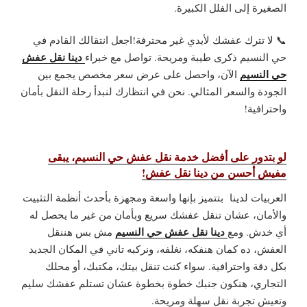
الصغيرة إلى الفلل الكبيرة.
📞 لا تترك عفشك لأيدي غير محترفة!اجعل انتقالك القادم في
دينا نقل عفش
حي النسيم ذكرى طيبة ومريحة. تواصل مع خبراء
حي النسيم
الآن، واحصل على عرض سعر مخصص يجمع بين
الجودة والسعر المثالي.
نحن في انتظارك لنبدأ رحلة النقل بأمان
واحترافية!
لو بتدور على أفضل خدمة نقل عفش حي النسيم، يبقى
مفيش أحسن من دينا نقل عفش!
العربيات لدينا بتتميز بإنها واسعة ومجهزة بأحدث أنظمة التثبيت
والأمان، عشان تنقل عفشك سريع وبأمان من غير ما يحصل له
دينا نقل عفش حي النسيم
أي خدش. ومع
مش بس هننقل
العفش، ده كمان هنفكه، نغلفه، ونركبه تاني في المكان الجديد
بكل دقة واحترافية. سواء كنت تنقل بيتك، مكتبك، أو محلك
التجاري، هنكون جنبك خطوة بخطوة عشان تستلم عفشك سليم
وتعيش تجربة نقل سهلة ومريحة.