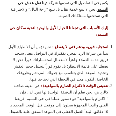
شركة
دينا نقل عفش حي
يكمن في التفاصيل التي تقدمها
النسيم
. نحن لا نبيع خدمة نقل، بل نبيع “راحة البال” والاحترافية
التي تستحقها ممتلكاتك الثمينة.
إليك الأسباب التي تجعلنا الخيار الأول والوحيد لنخبة سكان حي
النسيم:
استجابة فورية ودعم فني لا ينقطع :
نحن نؤمن أن الانطباع الأول
يبدأ من سرعة الرد. بمجرد تفكيرك في التواصل معنا، ستجد
فريق خدمة العملاء جاهزاً لاستقبال استفساراتك فوراً. نحن لا
نضعك على قائمة الانتظار؛ بل نقوم فوراً بتحليل حجم العفش
وتحديد الموعد الذي يتناسب مع جدولك المزدحم وظروفك
الخاصة، لنكون معك في اللحظة التي تحتاجنا فيها.
تقديس الوقت (الالتزام الصارم بالمواعيد) :
في مدينة صاخبة
كالرياض، نحن نعلم أن الدقيقة الواحدة لها ثمن. لذا، فإن
“الالتزام بالمواعيد” هو دستور عملنا في حي النسيم. فريقنا
الفني والدينا المجهزة يصلون إلى موقعك قبل الوقت المحدد بـ
10 دقائق، ليبدأ العمل الفعلي في الموعد المتفق عليه بالضبط.