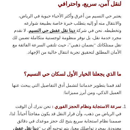
لنقل آمن، سريع، واحترافي
يعتبر حي النسيم من أعرق وأكثر الأحياء حيوية في الرياض،
والانتقال منه أو إليه يتطلب خبرة خاصة بطبيعة شوارعه
دينا نقل عفش حي النسيم
وتخطيطه. نحن في شركة
، لا نقدم
مجرد خدمة نقل، بل نوفر منظومة لوجستية متكاملة تضمن لك
نقل ممتلكاتك “بضمان ذهبي”، حيث تلتقي السرعة الفائقة مع
الأمان المطلق لتحقيق تجربة انتقال خالية من الإجهاد.
ما الذي يجعلنا الخيار الأول لسكان حي النسيم؟
لقد قمنا بتطوير خدماتنا لتشمل أدق التفاصيل التي يبحث عنها
العميل الذكي، ومن أبرز مميزاتنا:
سرعة الاستجابة ونظام الحجز الفوري :
نحن ندرك أن الوقت
في الرياض من ذهب، وأن قرار النقل قد يكون مفاجئاً أحياناً. لذا،
صممنا نظام استجابة سريع يتيح لك حجز موعدك في دقائق
دينا نقل عفش
معدودة. بمجرد تواصلك معنا، يتم توجيه أقرب “