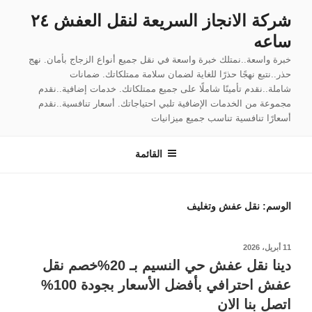
لتجاوز
شركة الانجاز السريعة لنقل العفش ٢٤
لى
ساعه
لمحتوى
خبرة واسعة..نمتلك خبرة واسعة في نقل جميع أنواع الزجاج بأمان. نهج
حذر..نتبع نهجًا حذرًا للغاية لضمان سلامة ممتلكاتك. ضمانات
شاملة..نقدم تأمينًا شاملًا على جميع ممتلكاتك. خدمات إضافية..نقدم
مجموعة من الخدمات الإضافية تلبي احتياجاتك. أسعار تنافسية..نقدم
أسعارًا تنافسية تناسب جميع ميزانيات
القائمة
الوسم:
نقل عفش وتغليف
نُشر
11 أبريل، 2026
في
دينا نقل عفش حي النسيم بـ 20%خصم نقل
عفش احترافي بأفضل الأسعار بجودة 100%
اتصل بنا الان