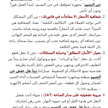
حي النسيم
” مجهزة لموقعك في حي النسيم، لنبدأ العمل فوراً
ودون أي تأخير.
شفافية الأسعار (لا مفاجآت في فاتورتك) :
من أكبر المشاكل
التي تواجه العملاء هي “التكاليف الخفية”. معنا، الشفافية هي
المبدأ؛ حيث نقدم لك أسعاراً تنافسية ومدروسة بعناية تناسب
ميزانيتك. السعر الذي نتفق عليه في البداية هو السعر النهائي،
دون إضافة أي رسوم إضافية تحت أي مسمى، مما يمنحك راحة
بال كاملة فيما يخص التكلفة.
معيار “الأمان المطلق” وحماية الممتلكات :
نحن لا ننقل قطع
أثاث، بل ننقل “بيتاً وذكريات”. نتبع بروتوكول أمان صارم يبدأ من
التغليف الاحترافي وينتهي برص العفش داخل الدينا بطريقة
دينا نقل عفش حي
هندسية تمنع الاحتكاك أو السقوط. سياراتنا
النسيم
مبطنة ومجهزة خصيصاً لامتصاص الصدمات أثناء السير،
لضمان وصول كل قطعة—من أصغر التحف إلى أضخم الأجهزة
—بسلامة 100%.
مرونة تشغيلية على مدار الساعة (24/7) :
سواء كنت تفضل
النقل في هدوء الليل أو في حيوية النهار، نحن رهن إشارتك.
دينا نقل عفش حي النسيم
خدمات
متوفرة على مدار الساعة