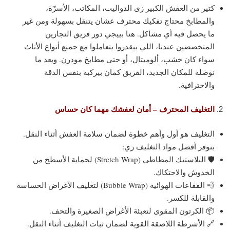
كتير من العفش الكبير زى الدواليب، المكاتب، الأسرّة،
والمطابخ محتاج تفكيك محترف عشان يتنقل بسهولة ومن غير
ما يحصل فيه أي مشاكل. هنا بييجي دور فريق النجارين
المتخصصين عندنا، اللي بيقدروا يتعاملوا مع جميع أنواع الأثاث
سواء كان خشب، ألوميتال، أو حتى مطابخ مودرن. وبعد ما
نوصله للمكان الجديد، الفريق كمان بيركبه بنفس الدقة
والاحترافية.
التغليف المحترف – أمان لعفشك مهما كان حساس
التغليف هو أول وأهم خطوة لضمان سلامة العفش أثناء النقل.
بنوفر أفضل مواد التغليف زي:
🛡️ البلاستيك المطاطي (Stretch Wrap) لحماية الأسطح من
الخدوش والاحتكاك.
💨 الفقاعات الهوائية (Bubble Wrap) لتغليف الأغراض الحساسة
والقابلة للكسر.
📦 الكرتون المقوى لتعبئة الأغراض الصغيرة والتحف.
🔗 الأشرطة اللاصقة القوية لضمان ثبات التغليف أثناء النقل.