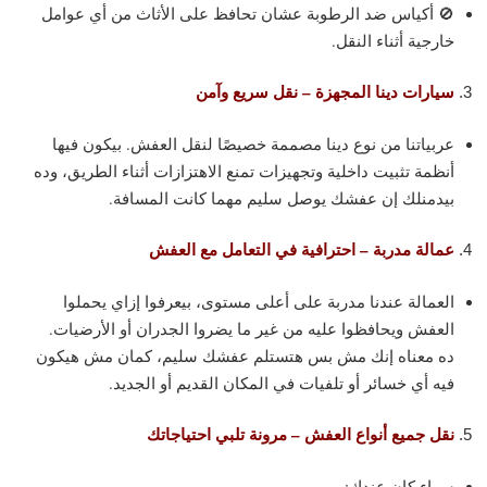
🚫 أكياس ضد الرطوبة عشان تحافظ على الأثاث من أي عوامل
خارجية أثناء النقل.
سيارات دينا المجهزة – نقل سريع وآمن
عربياتنا من نوع دينا مصممة خصيصًا لنقل العفش. بيكون فيها
أنظمة تثبيت داخلية وتجهيزات تمنع الاهتزازات أثناء الطريق، وده
بيدمنلك إن عفشك يوصل سليم مهما كانت المسافة.
عمالة مدربة – احترافية في التعامل مع العفش
العمالة عندنا مدربة على أعلى مستوى، بيعرفوا إزاي يحملوا
العفش ويحافظوا عليه من غير ما يضروا الجدران أو الأرضيات.
ده معناه إنك مش بس هتستلم عفشك سليم، كمان مش هيكون
فيه أي خسائر أو تلفيات في المكان القديم أو الجديد.
نقل جميع أنواع العفش – مرونة تلبي احتياجاتك
سواء كان عندك: