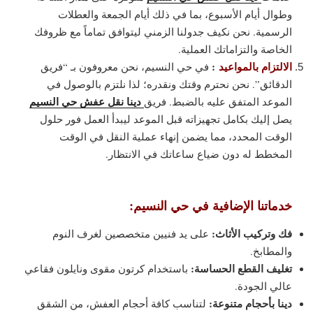
وطوال أيام الأسبوع، بما في ذلك أيام الجمعة والعطلات
الرسمية. نحن نكيف جدولنا الزمني ليتوافق تماماً مع ظروفك
الخاصة والتزاماتك العملية.
الالتزام بالمواعيد
:
في حي النسيم، نحن معروفون بـ “فريق
الدقائق”. نحن نحترم وقتك ونقدره؛ لذا نلتزم بالوصول في
دينا نقل عفش حي النسيم
الموعد المتفق عليه بالضبط. فريق
يصل إليك بكامل تجهيزاته قبل الموعد ليبدأ العمل فور حلول
الوقت المحدد، مما يضمن إنهاء عملية النقل في الوقت
المخطط له دون ضياع ساعاتك في الانتظار.
خدماتنا الإضافية في حي النسيم:
فك وتركيب الأثاث:
على يد فنيين متخصصين لغرف النوم
والمطابخ.
تغليف القطع الحساسة:
باستخدام كرتون مقوى ونايلون فقاعي
عالي الجودة.
دينا بأحجام متنوعة:
لتناسب كافة أحجام العفش، من الشقق