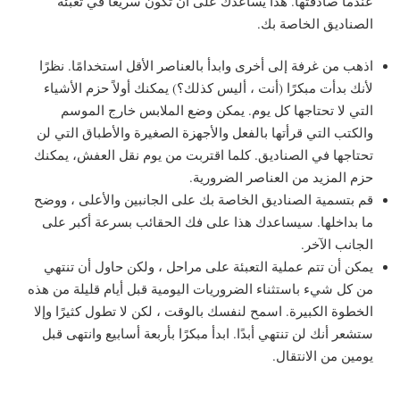
عندما صادفتها. هذا يساعدك على أن تكون سريعًا في تعبئة
الصناديق الخاصة بك.
اذهب من غرفة إلى أخرى وابدأ بالعناصر الأقل استخدامًا. نظرًا
لأنك بدأت مبكرًا (أنت ، أليس كذلك؟) يمكنك أولاً حزم الأشياء
التي لا تحتاجها كل يوم. يمكن وضع الملابس خارج الموسم
والكتب التي قرأتها بالفعل والأجهزة الصغيرة والأطباق التي لن
تحتاجها في الصناديق. كلما اقتربت من يوم نقل العفش، يمكنك
حزم المزيد من العناصر الضرورية.
قم بتسمية الصناديق الخاصة بك على الجانبين والأعلى ، ووضح
ما بداخلها. سيساعدك هذا على فك الحقائب بسرعة أكبر على
الجانب الآخر.
يمكن أن تتم عملية التعبئة على مراحل ، ولكن حاول أن تنتهي
من كل شيء باستثناء الضروريات اليومية قبل أيام قليلة من هذه
الخطوة الكبيرة. اسمح لنفسك بالوقت ، لكن لا تطول كثيرًا وإلا
ستشعر أنك لن تنتهي أبدًا. ابدأ مبكرًا بأربعة أسابيع وانتهى قبل
يومين من الانتقال.