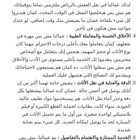
لذلك عمالنا في نقل العفش بالرياض ملتزمين تمامًا بتوقيتاتك.
هم مش بس هيخلصوا الشغل في الوقت المحدد، كمان هيديروا
كل شيء بكفاءة عشان ما يضيعش منك وقت إضافي. لو عندك
مواعيد مش هتكون في تأخير.
الأخلاق الحسنة والمعاملة الطيبة :
عمالنا مش بس مهرة في
شغلهم، كمان يتعاملوا معك بأعلى درجات الاحترام. مهما كان
نوع الأثاث أو حجم المهمة، هتحس إنك بتتعامل مع أشخاص
محترمين بيقدموا لك الخدمة بأعلى مستوى من الأدب والأخلاق.
هم مش بس بينقلوا الأثاث، ده كمان هم يستمعون لاحتياجاتك
وبيقدمو لك النصائح اللي هتسهل عليك العملية.
الدقة والعناية في نقل الأثاث :
مفيش حاجة تهمنا أكتر من إن
أثاثك يوصل في أحسن حالة. عشان كده عمالنا بيشتغلوا بكل
دقة وحذر أثناء نقل الأثاث. هم بيستخدموا مواد تغليف عالية
الجودة، سواء كانت بطانيات لحماية القطع الكبيرة أو فيلم
بلاستيكي لواحدة صغيرة. من أول ما يتم تحميل الأثاث في
السيارة لحد ما يوصل لمكانه الجديد، كل شيء بيتم بعناية
شديدة.
الخدمة الممتازة والاهتمام بالتفاصيل :
مع عمالنا، مش بس