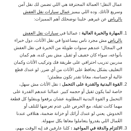
عمال النقل! العمالة المحترفة هي اللي تضمن لك نقل آمن
وسريع لأثاثك. وده اللي بيميز
عمال سيارات نقل العفش
بالرياض
عن غيرهم. خلينا نوضحلك أهم المميزات:
المهارة والخبرة العالية :
عمالنا في
سيارات نقل العفش
بالرياض
مش مجرد ناس بيساعدوا في نقل الأثاث، دول خبراء
في المجال! عندهم سنوات طويلة من الخبرة في نقل العفش
بأنواعه، سواء كان خفيف أو ثقيل. مش بس كده، هم كمان
مدربين تدريب احترافي على طريقة فك وتركيب الأثاث وكمان
التغليف بشكل يحافظ على الأثاث من أي ضرر. لو عندك قطع
غالية أو حساسة، معانا تقدر تكون مطمئن!
القوة البدنية والقدرة على التحمل :
نقل الأثاث مش سهل،
خاصة لما يكون ثقيل أو حجمه كبير. عمالنا عندهم القدرة على
التحمل و القوة البدنية المطلوبة عشان يرفعوا وينقلوا كل قطعة
مهما كانت ثقيلة، مع الحرص على عدم تعرضها للتلف أو
الخدوش. يعني لو عندك أرائك أو خزانة ضخمة، هتلاقي عندنا
العُمال اللي يقدروا يتعاملوا معاها بكل سهولة.
الالتزام والدقة في المواعيد :
كلنا عارفين قد إيه الوقت مهم،