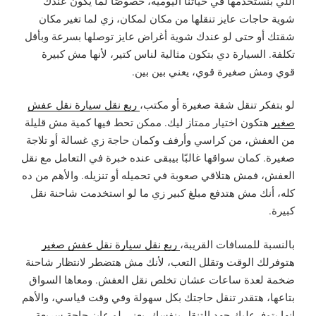
اللي بنستخدمها في حياتنا اليومية، خصوصًا لما يكون عندك
شوية حاجات عايز تنقلها من مكان لمكان، زي لما تغير مكان
شقتك أو حتى لو عندك شوية أغراض عايز توصلها بسرعة وبأقل
تكلفة. السيارة دي بتكون مثالية لناس كتير، لأنها مش كبيرة
قوي ومش صغيرة قوي، يعني بين بين.
لو بتفكر تنقل شقة صغيرة أو مكتب،
ربع نقل سيارة نقل عفش
صغير
هتكون اختيار ممتاز ليك. ممكن تحط فيها كمية مش قليلة
من العفش، من كراسي وأرفف وكمان حاجة زي غسالة أو تلاجة
صغيرة. كمان سواقها غالبًا بيبقى عنده خبرة في التعامل مع نقل
العفش، فمش هتلاقي صعوبة في تحميله أو تنزيله. والأهم من ده
كله، أنك مش هتدفع مبلغ كبير زي ما لو استخدمت شاحنة نقل
كبيرة.
بالنسبة للمسافات القريبة،
ربع نقل سيارة نقل عفش صغير
هتوفرلك الوقت وتقلل التعب، لأنك مش هتضطر لانتظار شاحنة
ضخمة لعدة ساعات عشان تخلص نقل العفش. ومعاها السواق
بتاعها، هتقدر تنقل حاجتك بكل سهولة وفي وقت قياسي، والأهم
إنها بتوفرعليك جهد التنقل بنفسك. يعني لو عايز حاجة سريعة