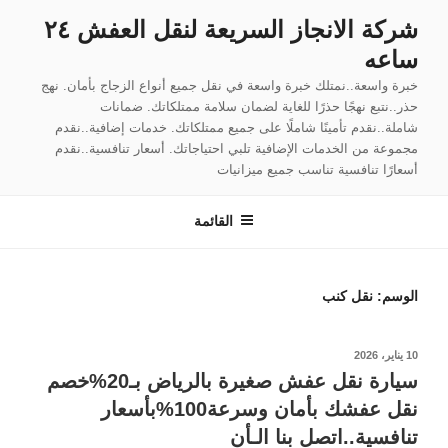
لتجاوز
شركة الانجاز السريعة لنقل العفش ٢٤
لى
ساعه
لمحتوى
خبرة واسعة..نمتلك خبرة واسعة في نقل جميع أنواع الزجاج بأمان. نهج
حذر..نتبع نهجًا حذرًا للغاية لضمان سلامة ممتلكاتك. ضمانات
شاملة..نقدم تأمينًا شاملًا على جميع ممتلكاتك. خدمات إضافية..نقدم
مجموعة من الخدمات الإضافية تلبي احتياجاتك. أسعار تنافسية..نقدم
أسعارًا تنافسية تناسب جميع ميزانيات
القائمة
الوسم:
نقل كنب
نُشر
10 يناير، 2026
في
سيارة نقل عفش صغيرة بالرياض بـ20%خصم
نقل عفشك بأمان وسرعة100%بأسعار
تنافسية..اتصل بنا الـأن