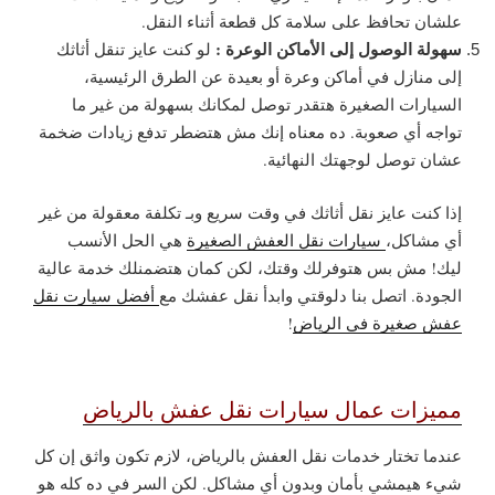
علشان تحافظ على سلامة كل قطعة أثناء النقل.
سهولة الوصول إلى الأماكن الوعرة :
لو كنت عايز تنقل أثاثك
إلى منازل في أماكن وعرة أو بعيدة عن الطرق الرئيسية،
السيارات الصغيرة هتقدر توصل لمكانك بسهولة من غير ما
تواجه أي صعوبة. ده معناه إنك مش هتضطر تدفع زيادات ضخمة
عشان توصل لوجهتك النهائية.
إذا كنت عايز نقل أثاثك في وقت سريع وبـ تكلفة معقولة من غير
أي مشاكل،
سيارات نقل العفش الصغيرة
هي الحل الأنسب
ليك! مش بس هتوفرلك وقتك، لكن كمان هتضمنلك خدمة عالية
الجودة. اتصل بنا دلوقتي وابدأ نقل عفشك مع
أفضل سيارت نقل
عفش صغيرة في الرياض
!
مميزات عمال سيارات نقل عفش بالرياض
عندما تختار خدمات نقل العفش بالرياض، لازم تكون واثق إن كل
شيء هيمشي بأمان وبدون أي مشاكل. لكن السر في ده كله هو