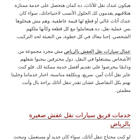
هيكون عندك نقل للأثاث، ده كمان هتحصل على خدمة ممتازة.
هتلاقيهم يقدمون لك الحلول الأنسب لاحتياجاتك، سواء كان
عندك أثاث غالي أو قطع لها قيمة عاطفية. وهم مش هيخلوها
بس عملية نقل، ده هيتعاملوا مع كل قطعة وكأنها ملكهم
الشخصي. إحنا معاك في كل خطوة، من التعبئة لحد التركيب.
عمال سيارات نقل العفش بالرياض
مش مجرد مجموعة من
الأشخاص بيشتغلوا في النقل، دول محترفين بيحبوا شغلهم
ودايمًا بيحرصوا على تقديم أفضل خدمة ممكنة لك. فلو كنت
عايز نقل أثاث آمن، سريع، وبتكلفة مناسبة، اختار خدماتنا وخلينا
نهتم بكل التفاصيل عشان تقدر تنقل أثاثك براحة بال وأنت
مطمئن.
خدمات فريق سيارات نقل عفش صغيرة
بالرياض
لو كنت محتاج تنقل أثاثك، سواء كان جديد أو مستعمل، وتبحث