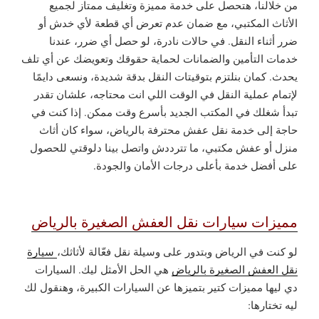
من خلالنا، هتحصل على خدمة مميزة وتغليف ممتاز لجميع
الأثاث المكتبي، مع ضمان عدم تعرض أي قطعة لأي خدش أو
ضرر أثناء النقل. في حالات نادرة، لو حصل أي ضرر، عندنا
خدمات التأمين والضمانات لحماية حقوقك وتعويضك عن أي تلف
يحدث. كمان بنلتزم بتوقيتات النقل بدقة شديدة، ونسعى دايمًا
لإتمام عملية النقل في الوقت اللي انت محتاجه، علشان تقدر
تبدأ شغلك في المكتب الجديد بأسرع وقت ممكن. إذا كنت في
حاجة إلى خدمة نقل عفش محترفة بالرياض، سواء كان أثاث
منزل أو عفش مكتبي، ما تترددش واتصل بينا دلوقتي للحصول
على أفضل خدمة بأعلى درجات الأمان والجودة.
مميزات سيارات نقل العفش الصغيرة بالرياض
لو كنت في الرياض وبتدور على وسيلة نقل فعّالة لأثاثك،
سيارة
نقل العفش الصغيرة بالرياض
هي الحل الأمثل ليك. السيارات
دي ليها مميزات كتير بتميزها عن السيارات الكبيرة، وهنقول لك
ليه تختارها: