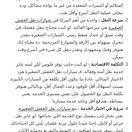
السلالم أو الممرات المعقدة من غير ما تواجه مشاكل، وده
بيخلي عملية النقل أسرع وأقل تعب.
سرعة النقل :
واحدة من أهم المزايا في
سيارات نقل العفش
الصغيرة
هي سرعتها العالية. لو كنت محتاج تنقل عفشك في
وقت ضيق أو عندك ضغط زمني، السيارات الصغيرة بتقدر
تتحرك بسهولة بين الأزقة والشوارع المزدحمة. ده معناه إنك
هتوفر وقتك ومجهودك وتقدر تنقل كل شيء في أسرع وقت
ممكن.
التكلفة الاقتصادية :
لو كنت حابب توفر فلوس لكن لسه عايز
خدمة نقل آمنة وفعالة، فـ سيارات نقل العفش الصغيرة هي
الاختيار المثالي. عادةً ما بتكون أقل تكلفة من السيارات الكبيرة
بسبب استهلاك أقل للوقود وعدد العمال أقل، وبالتالي هتوفر
تكلفة النقل مع الحصول على نفس مستوى الخدمة. يعني
ببساطة، هتدفع أقل وتاخد خدمة ممتازة!
مرونة في اختيار الخدمة :
مع
سيارات نقل العفش الصغيرة
،
تقدر تختار إنت بنفسك نوع الخدمة اللي تحتاجها. لو عايز نقل
جزئي أو كامل، إحنا عندنا حلول مرنة علشان تلبي كل احتياجاتك.
كمان بنوفر خدمة إضافية زي التعبئة والتفريغ وحماية الأثاث