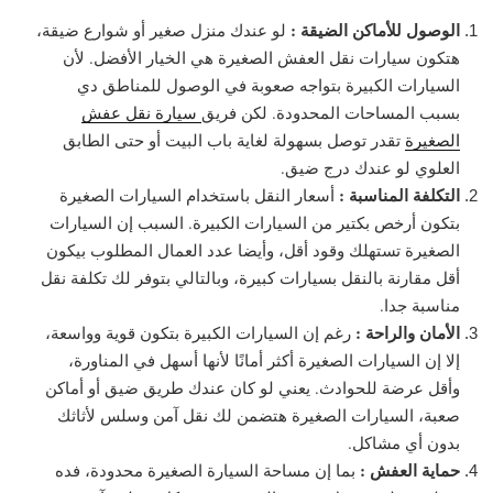
الوصول للأماكن الضيقة :
لو عندك منزل صغير أو شوارع ضيقة،
هتكون سيارات نقل العفش الصغيرة هي الخيار الأفضل. لأن
السيارات الكبيرة بتواجه صعوبة في الوصول للمناطق دي
بسبب المساحات المحدودة. لكن فريق
سيارة نقل عفش
الصغيرة
تقدر توصل بسهولة لغاية باب البيت أو حتى الطابق
العلوي لو عندك درج ضيق.
التكلفة المناسبة :
أسعار النقل باستخدام السيارات الصغيرة
بتكون أرخص بكتير من السيارات الكبيرة. السبب إن السيارات
الصغيرة تستهلك وقود أقل، وأيضا عدد العمال المطلوب بيكون
أقل مقارنة بالنقل بسيارات كبيرة، وبالتالي بتوفر لك تكلفة نقل
مناسبة جدا.
الأمان والراحة :
رغم إن السيارات الكبيرة بتكون قوية وواسعة،
إلا إن السيارات الصغيرة أكثر أمانًا لأنها أسهل في المناورة،
وأقل عرضة للحوادث. يعني لو كان عندك طريق ضيق أو أماكن
صعبة، السيارات الصغيرة هتضمن لك نقل آمن وسلس لأثاثك
بدون أي مشاكل.
حماية العفش :
بما إن مساحة السيارة الصغيرة محدودة، فده