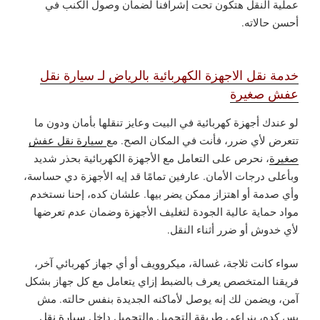
عملية النقل هتكون تحت إشرافنا لضمان وصول الكنب في
أحسن حالاته.
خدمة نقل الاجهزة الكهربائية بالرياض لـ سيارة نقل
عفش صغيرة
لو عندك أجهزة كهربائية في البيت وعايز تنقلها بأمان ودون ما
تتعرض لأي ضرر، فأنت في المكان الصح. مع
سيارة نقل عفش
صغيرة
، نحرص على التعامل مع الأجهزة الكهربائية بحذر شديد
وبأعلى درجات الأمان. عارفين تمامًا قد إيه الأجهزة دي حساسة،
وأي صدمة أو اهتزاز ممكن يضر بيها. علشان كده، إحنا نستخدم
مواد حماية عالية الجودة لتغليف الأجهزة وضمان عدم تعرضها
لأي خدوش أو ضرر أثناء النقل.
سواء كانت ثلاجة، غسالة، ميكروويف أو أي جهاز كهربائي آخر،
فريقنا المتخصص يعرف بالضبط إزاي يتعامل مع كل جهاز بشكل
آمن، ويضمن لك إنه يوصل لأماكنه الجديدة بنفس حالته. مش
بس كده، بنراعي طريقة التحميل والتحميل داخل
سيارة نقل