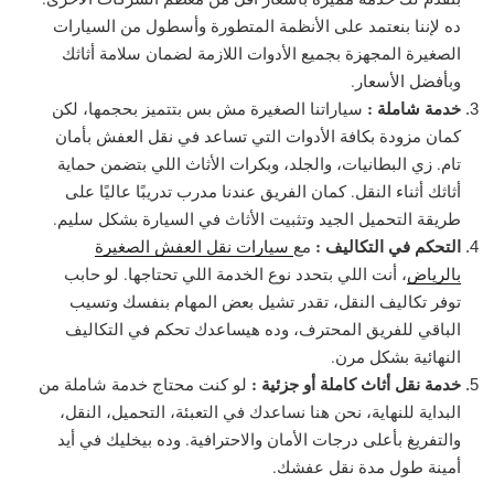
ده لإننا بنعتمد على الأنظمة المتطورة وأسطول من السيارات
الصغيرة المجهزة بجميع الأدوات اللازمة لضمان سلامة أثاثك
وبأفضل الأسعار.
خدمة شاملة :
سياراتنا الصغيرة مش بس بتتميز بحجمها، لكن
كمان مزودة بكافة الأدوات التي تساعد في نقل العفش بأمان
تام. زي البطانيات، والجلد، وبكرات الأثاث اللي بتضمن حماية
أثاثك أثناء النقل. كمان الفريق عندنا مدرب تدريبًا عاليًا على
طريقة التحميل الجيد وتثبيت الأثاث في السيارة بشكل سليم.
التحكم في التكاليف :
مع
سيارات نقل العفش الصغيرة
بالرياض
، أنت اللي بتحدد نوع الخدمة اللي تحتاجها. لو حابب
توفر تكاليف النقل، تقدر تشيل بعض المهام بنفسك وتسيب
الباقي للفريق المحترف، وده هيساعدك تحكم في التكاليف
النهائية بشكل مرن.
خدمة نقل أثاث كاملة أو جزئية :
لو كنت محتاج خدمة شاملة من
البداية للنهاية، نحن هنا نساعدك في التعبئة، التحميل، النقل،
والتفريغ بأعلى درجات الأمان والاحترافية. وده بيخليك في أيد
أمينة طول مدة نقل عفشك.