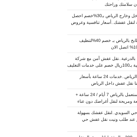
دينا نقل عفش داخل وخارج الرياض بـ30%خصم احصل
لنقل عفشك..أسعار تنافسية وعروض
شركة تنظيف مطابخ بالرياض بـ خصم 40%لتنظيف
الدرعية..نقل عفش آمن مع شركة
ت التغليف
نقل عفش داخل الرياض..خدمات 24 ساعة بأسعار
دينا تشيل اثاث مستعمل بالرياض 7 أيام / 24 ساعة +
ة ومريحة لنقل أغراضك دون عناء
ي السويدي..لنقل عفشك بسهولة
15%خصم عند طلب ونيت نقل عفش حي