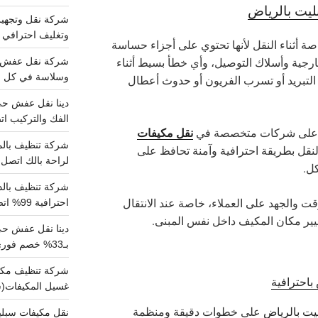
يت بالرياض
وتغليف احترافي 
صة أثناء النقل لأنها تحتوي على أجزاء حساسة
خارجية وأسلاك التوصيل، وأي خطأ بسيط أثناء
وسلاسة في كل خط
التبريد أو تسرب الفريون أو حدوث أعطال
الفك والتركيب اتص
نقل مكيفات
لاء على شركات متخصصة في
نقل بطريقة احترافية وآمنة تحافظ على
لراحة بالك اتصل ب
ل.
ت والجهد على العملاء، خاصة عند الانتقال
احترافية 99% اتصل بنا الان
غيير مكان المكيف داخل نفس المبنى.
دينا نقل عفش ح
بـ33% خصم فوري
احترافية
غسيل المكيفات(
ت بالرياض
على خطوات دقيقة ومنظمة