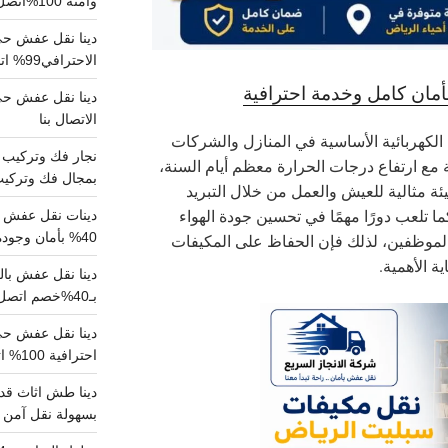
وآمنة 100%اتصل بنا الان
دينا نقل عفش حي 
الاحترافي99% اتصل بنا الان
مان كامل وخدمة احترافية
الاتصال بنا
ة الكهربائية الأساسية في المنازل والشركات
مع ارتفاع درجات الحرارة معظم أيام السنة،
بمجال فك وتركيب الغرف..
ة مثالية للعيش والعمل من خلال التبريد
ما تلعب دورًا مهمًا في تحسين جودة الهواء
دينات نقل عفش با
40% بأمان وجودة مضمونة 100% تواصل الان
الموظفين، لذلك فإن الحفاظ على المكيفات
ية الأهمية.
بـ40%خصم اتصل الان
احترافية 100% اتصل بنا
دينا طش اثاث قدي
بسهولة نقل آمن ونظيف 100