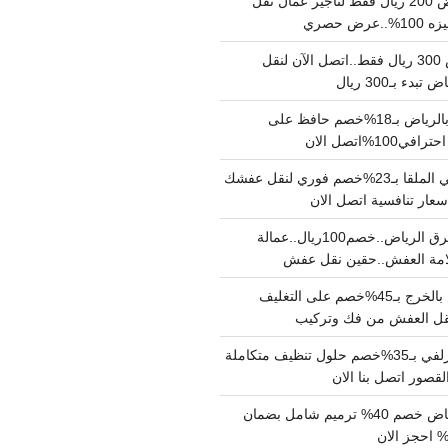
نقل عفش بالرياض 200 ريال فقط لتاجير عمال نقل
 حصري
نقل اثاث بالرياض 300 ريال فقط..اتصل الآن لنقل
ء بـ300 ريال
ونيت نقل عفش بالرياض بـ18%خصم حافظ على
1%اتصل الان
دينا نقل عفش حي الملقا بـ23%خصم فوري لنقل عفشك
سعار تنافسية اتصل الان
دينا نقل عفش شرق الرياض..خصم100ريال..عمالة
امة العفش..حقين نقل عفش
شركة نقل عفش بالخرج بـ45%خصم على التغليف
 نقل العفش من فك وتركيب
شركة تنظيف بالزلفي بـ35%خصم حلول تنظيف متكاملة
لقصور اتصل بنا الان
مقاول ترميم الرياض خصم 40% ترميم شامل بضمان