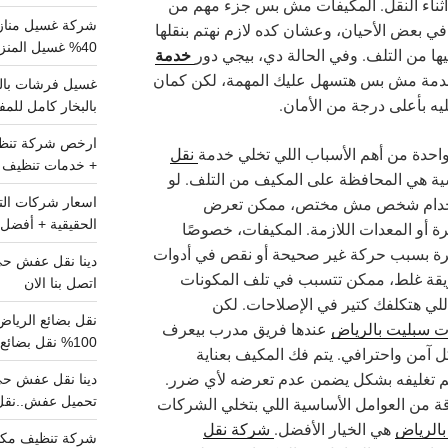
ا أثناء النقل. المكيفات مش بس جزء مهم من
شركة غسيل مناز
في بعض الأحيان، وعشان كده لازم نهتم بنقلها
40% غسيل المنزل شامل تواصل الان
خدمة
ا من التلف. وفي الحالة دي، بيجي دور
دمة مش بس هتسهل عليك المهمة، لكن كمان
 بأعلى درجة من الأمان.
بالبخار كامل للم
احدة من أهم الأسباب اللي تخلي خدمة
نقل
+ خدمات تنظيف ش
ة هي المحافظة على المكيف من التلف. لو
ستخدام شخص مش مختص، ممكن تعرض
الحقيقية + أفضل 
ة أو المعدات اللازمة. المكيفات، خصوصًا
رة بسبب حركة غير صحيحة أو نقص في أدوات
ريقة غلط، ممكن تتسبب في تلف المكونات
اتصل بنا الان
اللي هتكلفك كتير في الإصلاحات. لكن
ت سبليت بالرياض
عندها فريق مدرب بيعرف
100% نقل بضائع داخل الرياض وخارجها
ل آمن واحترافي. يتم فك المكيف بعناية
تم تغليفه بشكل يضمن عدم تعرضه لأي ضرر.
تحميل عفش..نقل 
قة من العوامل الأساسية اللي بتخلي الشركات
الرياض
هي الخيار الأفضل.
شركة نقل
شركة تنظيف مكي