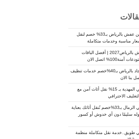
الات
شركة نقل وتخزين عفش بالرياض بـ33% خصم لنقل
عار مناسبة وخدمات متكاملة
أسعار تخزين عفش بالرياض2027 | أفضل الباقات
ة100% اتصل الان
شركة تنظيف سجاد بالرياض بـ40%خصم خدمات تنظيف
 بنا الان
دينا نقل عفش حي المهدية بـ 15% نقل أثاث آمن مع
لتغليف الاحترافي
دينا نقل عفش حي الرمال بـ33%خصم نُنقل أثاثك بعناية
له سليمًا دون أي خدوش أو كسور
 طويق..خدمة نقل متكاملة منظمة