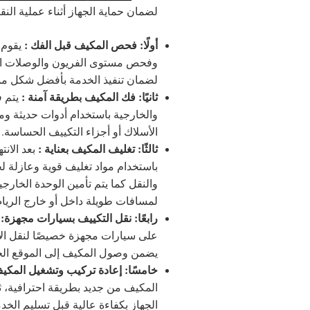
لضمان حماية الجهاز أثناء عملية ال
أولًا: فحص المكيف قبل الفك :
يقوم 
وفحص مستوى الفريون والوصلات الكه
لضمان تنفيذ الخدمة بأفضل شكل م
ثانيًا: فك المكيف بطريقة آمنة :
يتم ف
والخارجية باستخدام أدوات حديثة و
الأسلاك أو أجزاء التكييف الحساسة.
ثالثًا: تغليف المكيف بعناية :
بعد الان
باستخدام مواد تغليف قوية وعازلة ل
والنقل
كما يتم تأمين الوحدة الخارج
لمسافات طويلة داخل أو خارج الريا
رابعًا: نقل التكييف بسيارات مجهزة:
على سيارات مجهزة خصيصًا لنقل الأج
يضمن وصول المكيف إلى الموقع الجد
خامسًا: إعادة تركيب وتشغيل المكي
المكيف من جديد بطريقة احترافية، ثم
الجهاز بكفاءة عالية قبل تسليم الخد