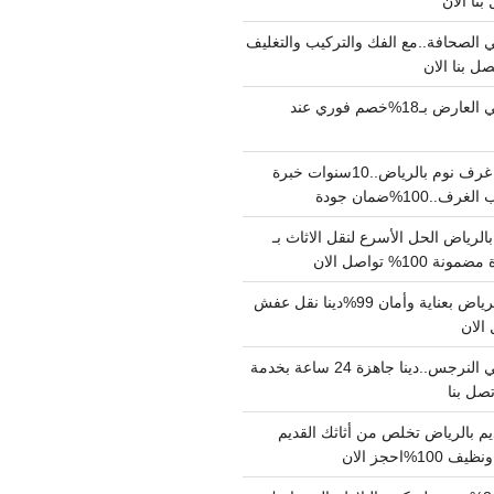
الصحافة..مع الفك والتركيب والتغليف
دينا نقل عفش حي العارض بـ18%خصم فوري عند
نجار فك وتركيب غرف نوم بالرياض..10سنوات خبرة
100%ضمان جودة
لرياض الحل الأسرع لنقل الاثاث بـ
دينا نقل عفش بالرياض بعناية وأمان 99%دينا نقل عفش
دينا نقل عفش حي النرجس..دينا جاهزة 24 ساعة بخدمة
م بالرياض تخلص من أثاثك القديم
%احجز الان