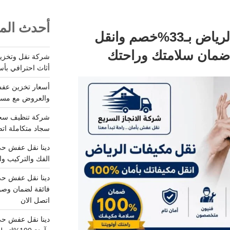
أحدث المق
نقل مكيفات سبليت بالرياض بـ33%خصم وانقل
أثاث احترافي بأس
والعروض مع مستودعات آمن
سجاد متكاملة اتصل
الفك والتركيب وا
فائقة لضمان وصو
اتصل الان
دينا نقل عفش حي