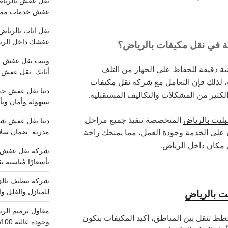
عفش خدمات مميزه 100%..عرض
عفشك داخل الرياض تبد
ة في نقل مكيفات بالرياض؟
نية دقيقة للحفاظ على الجهاز من التلف
أثاثك..نقل عفش احترافي00
 لذلك فإن التعامل مع
شركة نقل مكيفات
لكثير من المشكلات والتكاليف المستقبلية.
بسهولة وأمان وبأ
ليت بالرياض
المتخصصة تنفيذ جميع مراحل
على الخدمة وجودة العمل، مما يمنحك راحة
مدربة..ضمان سل
ي مكان داخل الرياض.
بأسعارًا مُناسبة
ت بالرياض
للمنازل والفلل وا
طط تنقل بين المناطق، أكيد المكيفات بتكون
وجودة عالية 100% احجز الان