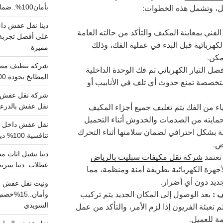
نقل، وتشمل هذه الخطوات:
بأمان100%..ضمان سلامتك وراحتك
الفني بمعاينة المكيف والتأكد من حالته العامة
على أفضل تجربة 
ربائية قبل البدء في عملية الفك، وذلك
مميزة
مكن.
صل التيار الكهربائي ثم فك الوحدة الداخلية
المطابخ بجودة 100% اتصل الان
متخصصة تمنع حدوث أي تلف في الأنابيب أو
شركة نقل عفش ب
تهاء من الفك يتم تغليف جميع أجزاء المكيف
نقل عفش بالدرعية بـ100ريال خصم على خدما
حمايته من الصدمات والخدوش أثناء التحميل
ية بشكل احترافي لضمان سلامتها أثناء التحرك
تنافسية 100% دينا نقل عفش داخل الرياض
ض.
تعتمد
شركة نقل مكيفات سبليت بالرياض
عطلات..دينا سريع
هزة الكهربائية بطريقة آمنة ومنظمة، مما
يد دون أي أضرار.
ونيت نقل عفش ح
ف :
بعد الوصول إلى المكان الجديد يتم تركيب
وأمان..
السويدي
 تعبئة الفريون إذا لزم الأمر، والتأكد من عمل
مة للعميل.