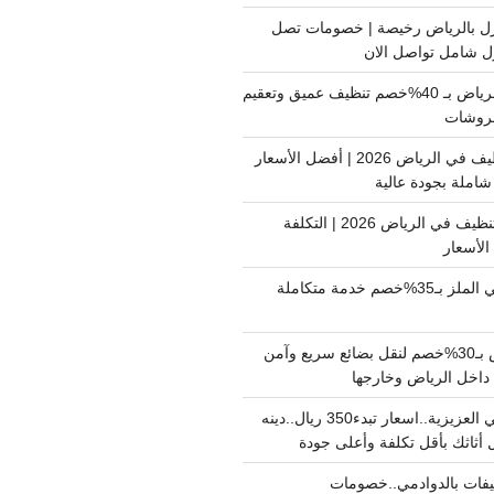
ل بالرياض رخيصة | خصومات تصل
غسيل فرشات بالرياض بـ 40%خصم تنظيف عميق وتعقيم
فروشات
ارخص شركة تنظيف في الرياض 2026 | أفضل الأسعار
املة بجودة عالية
اسعار شركات التنظيف في الرياض 2026 | التكلفة
الأسعار
دينا نقل عفش حي الملز بـ35%خصم خدمة متكاملة
نقل بضائع الرياض بـ30%خصم لنقل بضائع سريع وآمن
دينا نقل عفش حي العزيزية..اسعار تبدء350 ريال..دينه
أثاثك بأقل تكلفة وأعلى جودة
فات بالدوادمي..خصومات