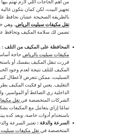
من أهم الحاجات اللي لازم تهتم بيه
تجهيز البيت، لكن كمان بتكون غالية 
بالطريقة الصحيحة عشان نحافظ عليه
نقل مكيفات سبليت الرياض
، وهي خ
تضمن لك سلامة المكيف وتحافظ عليه
المحافظة على المكيف من التلف :
و
مكيفات سبليت بالرياض
حاجة أساسي
قررت تنقل المكيف بنفسك أو با
المكيف للتلف نتيجة لعدم وجود الخبر
السبليت، ممكن تتعرض لأعطال كبي
التغليف. يعني لو فكيت المكيف بط
الداخلية زي الضاغط أو المواسير، و
الشركات المتخصصة في
نقل مكيفا
تمامًا إزاي يتعامل مع المكيفات بشك
باستخدام أدوات خاصة، وبعد كده بي
السرعة والدقة :
تعتبر السرعة والد
المتخصصة في
نقل مكيفات سبليت ب