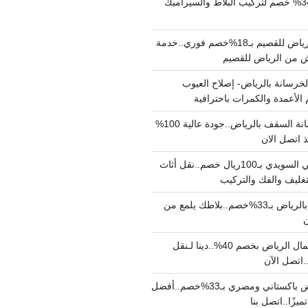
مبلط بالرياض بـ34% خصم لتركيب البلاط والسيراميك
نقل عفش من الرياض للقصيم بـ18%خصم فوري..خدمة
خرسانة بالرياض- إصلاح العيوب
 الأعمدة والكمرات باحترافية
مقاول صب خرسانة السقف بالرياض..جودة عالية 100%
 اتصل الان
دينا نقل عفش حي السويدي بـ100ريال خصم..نقل أثاث
غليف والفك والتركيب
شركة جلي بلاط بالرياض بـ33%خصم..بلاطك يلمع من
ن
دينا نقل عفش شمال الرياض بخصم 40%..دينا لـنقل
نقل عفش بالرياض باكستاني ومصري بـ33%خصم..أفضل
يزًا..اتصل بنا