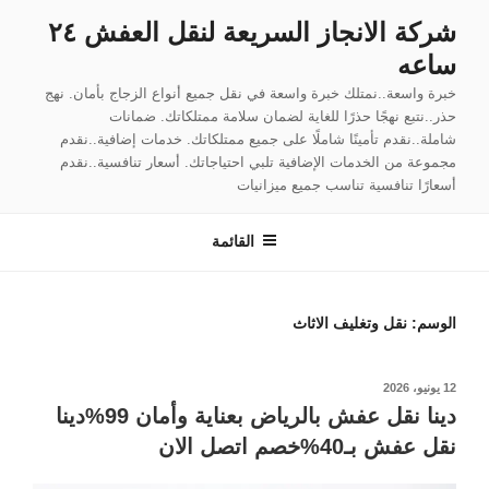
لتجاوز
شركة الانجاز السريعة لنقل العفش ٢٤
لى
ساعه
لمحتوى
خبرة واسعة..نمتلك خبرة واسعة في نقل جميع أنواع الزجاج بأمان. نهج
حذر..نتبع نهجًا حذرًا للغاية لضمان سلامة ممتلكاتك. ضمانات
شاملة..نقدم تأمينًا شاملًا على جميع ممتلكاتك. خدمات إضافية..نقدم
مجموعة من الخدمات الإضافية تلبي احتياجاتك. أسعار تنافسية..نقدم
أسعارًا تنافسية تناسب جميع ميزانيات
القائمة
الوسم:
نقل وتغليف الاثاث
نُشر
12 يونيو، 2026
في
دينا نقل عفش بالرياض بعناية وأمان 99%دينا
نقل عفش بـ40%خصم اتصل الان