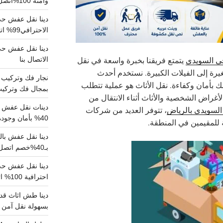
وآمنة 100%اتصل بنا الان
دينا نقل عفش حي 
الاحترافي99% اتصل بنا الان
 السويدي
يتمتع فريقنا بخبرة واسعة في نقل
الاتصال بنا
يرة إلى الفيلات الكبيرة. نستخدم أحدث
 بأمان وكفاءة. نقل الأثاث هو عملية تتطلب
بمجال فك وتركيب الغرف..
لأغراض الشخصية والأثاث أثناء الانتقال من
دينات نقل عفش با
لسويدي بالرياض
، تتوفر العديد من شركات
40% بأمان وجودة مضمونة 100% تواصل الان
 للمقيمين في المنطقة.
بـ40%خصم اتصل الان
احترافية 100% اتصل بنا
دينا طش اثاث قدي
بسهولة نقل آمن ونظيف 100