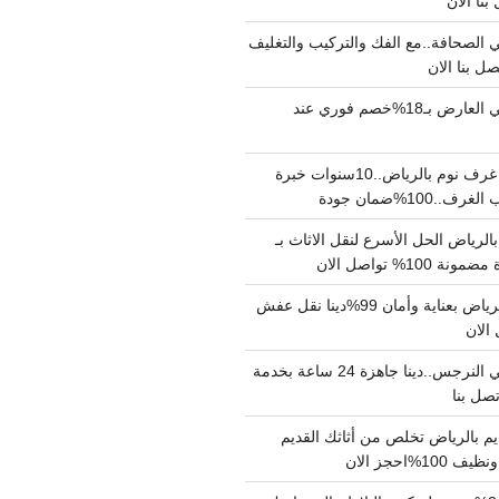
الصحافة..مع الفك والتركيب والتغليف
دينا نقل عفش حي العارض بـ18%خصم فوري عند
نجار فك وتركيب غرف نوم بالرياض..10سنوات خبرة
100%ضمان جودة
لرياض الحل الأسرع لنقل الاثاث بـ
دينا نقل عفش بالرياض بعناية وأمان 99%دينا نقل عفش
دينا نقل عفش حي النرجس..دينا جاهزة 24 ساعة بخدمة
م بالرياض تخلص من أثاثك القديم
%احجز الان