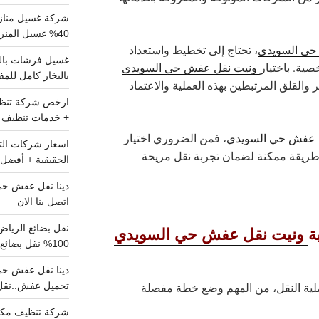
شركة غسيل مناز
40% غسيل المنزل شامل تواصل الان
حي السويدي
، تحتاج إلى تخطيط واستعداد
ية. باختيار
ونيت نقل عفش حي السويدي
بالبخار كامل للم
والقلق المرتبطين بهذه العملية والاعتماد
+ خدمات تنظيف ش
 عفش حي السويدي
، فمن الضروري اختيار
 طريقة ممكنة لضمان تجربة نقل مريحة
الحقيقية + أفضل 
اتصل بنا الان
ة
ونيت نقل عفش حي السويدي
100% نقل بضائع داخل الرياض وخارجها
تحميل عفش..نقل 
لية النقل، من المهم وضع خطة مفصلة
شركة تنظيف مكي