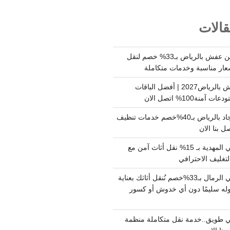
الات
شركة نقل وتخزين عفش بالرياض بـ33% خصم لنقل
عار مناسبة وخدمات متكاملة
أسعار تخزين عفش بالرياض2027 | أفضل الباقات
ة100% اتصل الان
شركة تنظيف سجاد بالرياض بـ40%خصم خدمات تنظيف
 بنا الان
دينا نقل عفش حي المهدية بـ 15% نقل أثاث آمن مع
لتغليف الاحترافي
دينا نقل عفش حي الرمال بـ33%خصم نُنقل أثاثك بعناية
له سليمًا دون أي خدوش أو كسور
 طويق..خدمة نقل متكاملة منظمة