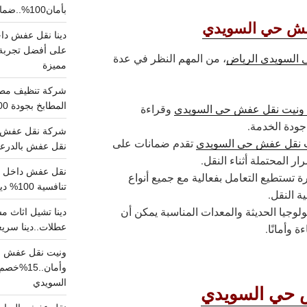
بأمان100%..ضمان سلامتك وراحتك
عفش حي السويدي
على أفضل تجربة 
السويدي الرياض
، من المهم النظر في عدة
مميزة
المطابخ بجودة 100% اتصل الان
ونيت نقل عفش حي السويدي
وقراءة
جودة الخدمة.
شركة نقل عفش ب
 نقل عفش حي السويدي
تقدم ضمانات على
نقل عفش بالدرعية بـ100ريال خصم على خدما
ر المحتملة أثناء النقل.
ة تستطيع التعامل بفعالية مع جميع أنواع
تنافسية 100% دينا نقل عفش داخل الرياض
ة النقل.
ولوجيا الحديثة والمعدات المناسبة يمكن أن
عطلات..دينا سريع
 وأمانًا.
ونيت نقل عفش ح
وأمان..
السويدي
 حي السويدي