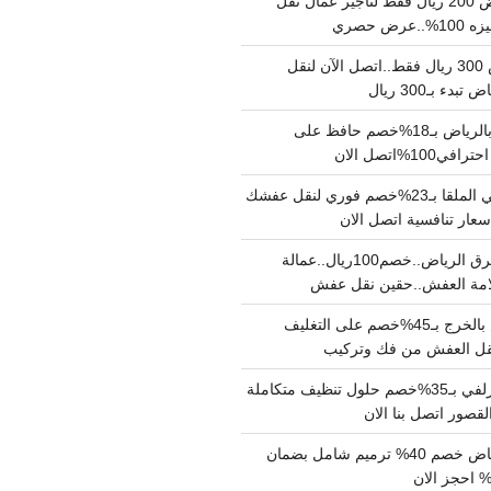
نقل عفش بالرياض 200 ريال فقط لتاجير عمال نقل
 حصري
نقل اثاث بالرياض 300 ريال فقط..اتصل الآن لنقل
ء بـ300 ريال
ونيت نقل عفش بالرياض بـ18%خصم حافظ على
1%اتصل الان
دينا نقل عفش حي الملقا بـ23%خصم فوري لنقل عفشك
سعار تنافسية اتصل الان
دينا نقل عفش شرق الرياض..خصم100ريال..عمالة
امة العفش..حقين نقل عفش
شركة نقل عفش بالخرج بـ45%خصم على التغليف
 نقل العفش من فك وتركيب
شركة تنظيف بالزلفي بـ35%خصم حلول تنظيف متكاملة
لقصور اتصل بنا الان
مقاول ترميم الرياض خصم 40% ترميم شامل بضمان