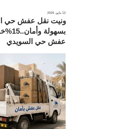
نُشر
12 مايو، 2026
في
ونيت نقل عفش حي ال
بسهولة
عفش حي السويدي