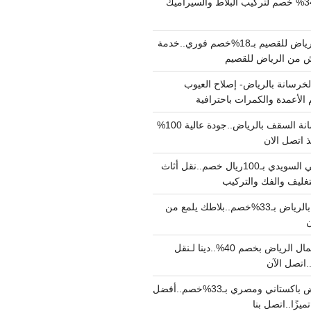
مبلط بالرياض بـ34% خصم لتركيب البلاط والسيراميك
نقل عفش من الرياض للقصيم بـ18%خصم فوري..خدمة
خرسانة بالرياض- إصلاح العيوب
 الأعمدة والكمرات باحترافية
مقاول صب خرسانة السقف بالرياض..جودة عالية 100%
 اتصل الان
دينا نقل عفش حي السويدي بـ100ريال خصم..نقل أثاث
غليف والفك والتركيب
شركة جلي بلاط بالرياض بـ33%خصم..بلاطك يلمع من
ن
دينا نقل عفش شمال الرياض بخصم 40%..دينا لـنقل
نقل عفش بالرياض باكستاني ومصري بـ33%خصم..أفضل
يزًا..اتصل بنا