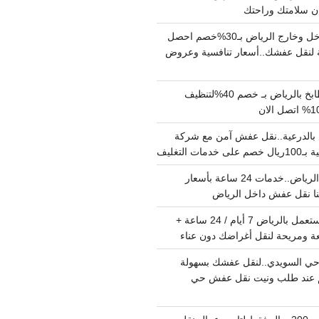
دينا نقل عفش داخل وخارج الرياض بـ30%خصم احصل
لنقل عفشك..أسعار تنافسية وعروض
شركة تنظيف مطابخ بالرياض بـ خصم 40%لتنظيف
الدرعية..نقل عفش آمن مع شركة
ت التغليف
نقل عفش داخل الرياض..خدمات 24 ساعة بأسعار
دينا تشيل اثاث مستعمل بالرياض 7 أيام / 24 ساعة +
ة ومريحة لنقل أغراضك دون عناء
ي السويدي..لنقل عفشك بسهولة
15%خصم عند طلب ونيت نقل عفش حي