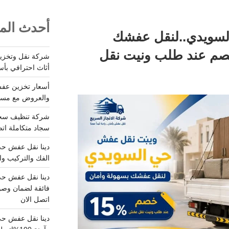
أحدث المق
سويدي..لنقل عفشك
 وأمان..15%خصم عند طلب ونيت نقل
أثاث احترافي بأس
والعروض مع مستودعات آمن
سجاد متكاملة اتصل
الفك والتركيب وا
فائقة لضمان وصو
اتصل الان
دينا نقل عفش حي