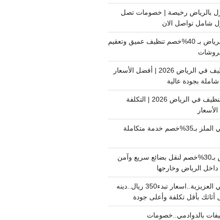
ل بالرياض رخيصة | خصومات تصل
غسيل فرشات بالرياض بـ 40%خصم تنظيف عميق وتعقيم
فروشات
ارخص شركة تنظيف في الرياض 2026 | أفضل الأسعار
املة بجودة عالية
اسعار شركات التنظيف في الرياض 2026 | التكلفة
الأسعار
دينا نقل عفش حي الملز بـ35%خصم خدمة متكاملة
نقل بضائع الرياض بـ30%خصم لنقل بضائع سريع وآمن
دينا نقل عفش حي العزيزية..اسعار تبدء350 ريال..دينه
أثاثك بأقل تكلفة وأعلى جودة
فات بالدوادمي..خصومات