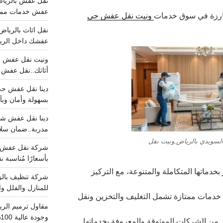
عفش خدمات مميزه 100%..عرض
بارزة في سوق خدمات
ونيت نقل عفش حي
عفشك داخل الرياض تبد
أثاثك..نقل عفش احترافي00
بسهولة وأمان وبأ
مدربة..ضمان سل
سويدي بالرياض,ونيت نقل
بأسعارًا مُناسبة
 بخدماتها المتكاملة والمتنوعة، مع التركيز
للمنازل والفلل وا
 خدمات ممتازة تشمل التغليف والتخزين ونقل
وجودة عالية 100% احجز الان
ر من الشركات الموثوقة والمعروفة بخدماتها