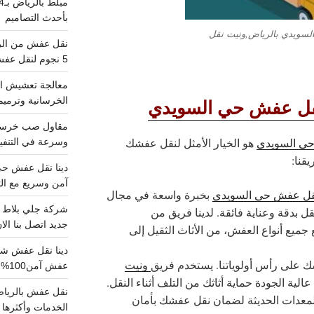
بأحدث التصاميم
سويدي بالرياض,ونيت نقل
5 نجوم لنقل عفش من الرياض للقصيم
معالجة تعشيش ال
قل عفش حي السويدي
الخرسانية وترميم
ي السويدي
هو الخيار الأمثل لنقل عفشك
وسرعة في التنفيذ
قنا:
آمن وسريع مع الت
قل عفش حي السويدي
بخبرة واسعة في مجال
 بدقة وعناية فائقة. لدينا فريق من
جديد اتصل بنا الا
جميع أنواع العفش، من الأثاث الثقيل إلى
على رأس أولوياتنا. يستخدم فريق
ونيت
عفش آمن100%..اتصل الآن
الية الجودة حماية أثاثك من التلف أثناء النقل.
لمعدات الحديثة لضمان نقل عفشك بأمان
الخدمات وأكثرها تم