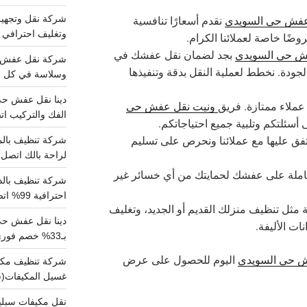
عفش حي السويدي
نقدم أسعارًا تنافسية
وتغليف احترافي 
وضًا خاصة لعملائنا الكرام.
ش حي السويدي
بجد لضمان نقل عفشك في
ودة. نخطط لعملية النقل بدقة وتنفيذها
وسلاسة في كل خط
عملاء ممتازة. فريق
ونيت نقل عفش حي
الفك والتركيب اتص
 أسئلتكم وتلبية جميع احتياجاتكم.
متفق عليها مع عملائنا ونحرص على تسليم
لراحة بالك اتصل ب
 شاملة على عفشك لحمايتك من أي خسائر غير
احترافية 99% اتصل بنا الان
مثل تنظيف منزلك القديم أو الجديد، وتغليف
دينا نقل عفش ح
ت الأليفة.
بـ33% خصم فوري
 حي السويدي
اليوم للحصول على عرض
غسيل المكيفات(