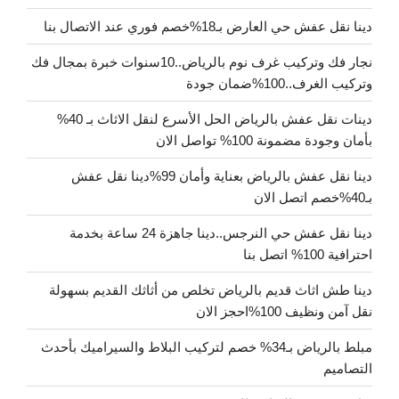
دينا نقل عفش حي العارض بـ18%خصم فوري عند الاتصال بنا
نجار فك وتركيب غرف نوم بالرياض..10سنوات خبرة بمجال فك
وتركيب الغرف..100%ضمان جودة
دينات نقل عفش بالرياض الحل الأسرع لنقل الاثاث بـ 40%
بأمان وجودة مضمونة 100% تواصل الان
دينا نقل عفش بالرياض بعناية وأمان 99%دينا نقل عفش
بـ40%خصم اتصل الان
دينا نقل عفش حي النرجس..دينا جاهزة 24 ساعة بخدمة
احترافية 100% اتصل بنا
دينا طش اثاث قديم بالرياض تخلص من أثاثك القديم بسهولة
نقل آمن ونظيف 100%احجز الان
مبلط بالرياض بـ34% خصم لتركيب البلاط والسيراميك بأحدث
التصاميم