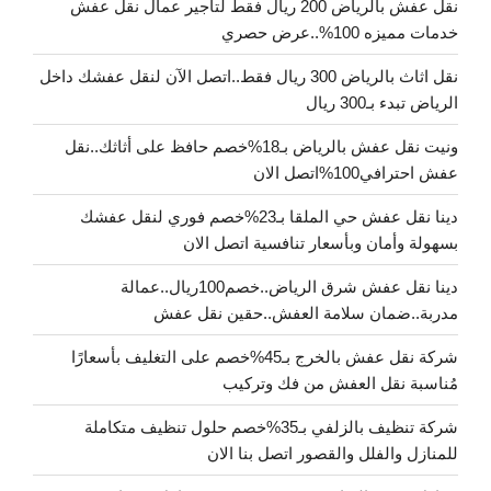
نقل عفش بالرياض 200 ريال فقط لتاجير عمال نقل عفش
خدمات مميزه 100%..عرض حصري
نقل اثاث بالرياض 300 ريال فقط..اتصل الآن لنقل عفشك داخل
الرياض تبدء بـ300 ريال
ونيت نقل عفش بالرياض بـ18%خصم حافظ على أثاثك..نقل
عفش احترافي100%اتصل الان
دينا نقل عفش حي الملقا بـ23%خصم فوري لنقل عفشك
بسهولة وأمان وبأسعار تنافسية اتصل الان
دينا نقل عفش شرق الرياض..خصم100ريال..عمالة
مدربة..ضمان سلامة العفش..حقين نقل عفش
شركة نقل عفش بالخرج بـ45%خصم على التغليف بأسعارًا
مُناسبة نقل العفش من فك وتركيب
شركة تنظيف بالزلفي بـ35%خصم حلول تنظيف متكاملة
للمنازل والفلل والقصور اتصل بنا الان