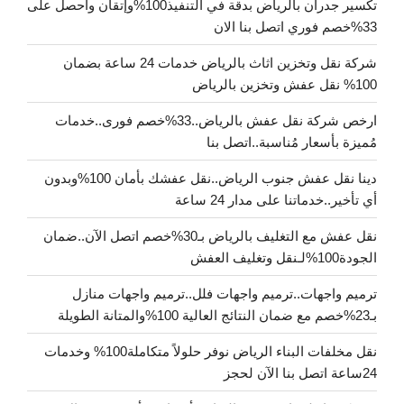
تكسير جدران بالرياض بدقة في التنفيذ100%وإتقان واحصل على
33%خصم فوري اتصل بنا الان
شركة نقل وتخزين اثاث بالرياض خدمات 24 ساعة بضمان
100% نقل عفش وتخزين بالرياض
ارخص شركة نقل عفش بالرياض..33%خصم فورى..خدمات
مُميزة بأسعار مُناسبة..اتصل بنا
دينا نقل عفش جنوب الرياض..نقل عفشك بأمان 100%وبدون
أي تأخير..خدماتنا على مدار 24 ساعة
نقل عفش مع التغليف بالرياض بـ30%خصم اتصل الآن..ضمان
الجودة100%لـنقل وتغليف العفش
ترميم واجهات..ترميم واجهات فلل..ترميم واجهات منازل
بـ23%خصم مع ضمان النتائج العالية 100%والمتانة الطويلة
نقل مخلفات البناء الرياض نوفر حلولاً متكاملة100% وخدمات
24ساعة اتصل بنا الآن لحجز