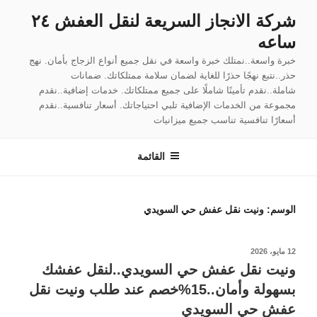
لتجاوز
شركة الانجاز السريعة لنقل العفش ٢٤
لى
ساعه
لمحتوى
خبرة واسعة..نمتلك خبرة واسعة في نقل جميع أنواع الزجاج بأمان. نهج
حذر..نتبع نهجًا حذرًا للغاية لضمان سلامة ممتلكاتك. ضمانات
شاملة..نقدم تأمينًا شاملًا على جميع ممتلكاتك. خدمات إضافية..نقدم
مجموعة من الخدمات الإضافية تلبي احتياجاتك. أسعار تنافسية..نقدم
أسعارًا تنافسية تناسب جميع ميزانيات
القائمة
الوسم:
ونيت نقل عفش حي السويدي
نُشر
12 مايو، 2026
في
ونيت نقل عفش حي السويدي..لنقل عفشك
بسهولة وأمان..15%خصم عند طلب ونيت نقل
عفش حي السويدي