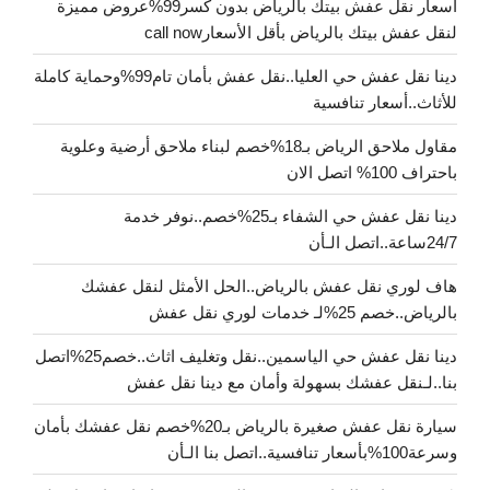
اسعار نقل عفش بيتك بالرياض بدون كسر99%عروض مميزة
لنقل عفش بيتك بالرياض بأقل الأسعارcall now
دينا نقل عفش حي العليا..نقل عفش بأمان تام99%وحماية كاملة
للأثاث..أسعار تنافسية
مقاول ملاحق الرياض بـ18%خصم لبناء ملاحق أرضية وعلوية
باحتراف 100% اتصل الان
دينا نقل عفش حي الشفاء بـ25%خصم..نوفر خدمة
24/7ساعة..اتصل الـأن
هاف لوري نقل عفش بالرياض..الحل الأمثل لنقل عفشك
بالرياض..خصم 25%لـ خدمات لوري نقل عفش
دينا نقل عفش حي الياسمين..نقل وتغليف اثاث..خصم25%اتصل
بنا..لـنقل عفشك بسهولة وأمان مع دينا نقل عفش
سيارة نقل عفش صغيرة بالرياض بـ20%خصم نقل عفشك بأمان
وسرعة100%بأسعار تنافسية..اتصل بنا الـأن