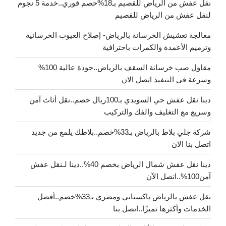
نقل عفش من الرياض للقصيم بـ18%خصم فوري..خدمة 5 نجوم
لنقل عفش من الرياض للقصيم
معالجة تعشيش الخرسانة بالرياض- إصلاح العيوب الخرسانية
وترميم الأعمدة والكمرات باحترافية
مقاول صب خرسانة السقف بالرياض..جودة عالية 100%
وسرعة في التنفيذ اتصل الان
دينا نقل عفش حي السويدي بـ100ريال خصم..نقل أثاث آمن
وسريع مع التغليف والفك والتركيب
شركة جلي بلاط بالرياض بـ33%خصم..بلاطك يلمع من جديد
اتصل بنا الان
دينا نقل عفش شمال الرياض بخصم 40%..دينا لـنقل عفش
آمن100%..اتصل الآن
نقل عفش بالرياض باكستاني ومصري بـ33%خصم..أفضل
الخدمات وأكثرها تميزًا..اتصل بنا