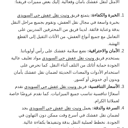
الأمثل لنقل عفشك بأمان وفعالية. إليك بعض مميزات فريقنا:
الخبرة والكفاءة:
يتمتع فريق
ونيت نقل عفش حي السويدي
بخبرة واسعة في مجال نقل العفش، ونقوم بجميع مراحل النقل
بدقة وعناية فائقة. لدينا فريق من المحترفين المدربين على
التعامل مع جميع أنواع العفش، من الأثاث الثقيل إلى القطع
الهشة.
الأمان والاحترافية:
نضع سلامة عفشك على رأس أولوياتنا.
يستخدم فريق
ونيت نقل عفش حي السويدي
مواد تغليف عالية
الجودة حماية أثاثك من التلف أثناء النقل. كما نحرص على
استخدام الأدوات والمعدات الحديثة لضمان نقل عفشك بأمان
وبدون أي خدوش أو كسور.
الأسعار التنافسية:
فريق
ونيت نقل عفش حي السويدي
نقدم
أسعارًا تنافسية تناسب جميع الميزانيات. كما نقدم عروضًا خاصة
لعملائنا الكرام.
السرعة والدقة:
يعمل
ونيت نقل عفش حي السويدي
بجد
لضمان نقل عفشك في أسرع وقت ممكن دون التهاون في
الجودة. نخطط لعملية النقل بدقة وتنفيذها بكفاءة عالية.