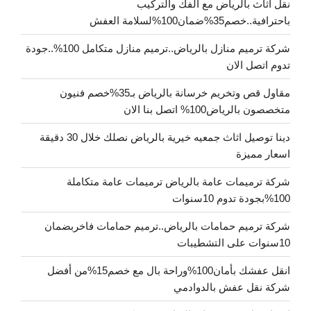
نقل اثاث بالرياض مع الفك والتركيب
باحترافية..خصم35%ضمان100%لسلامة العفش
شركة ترميم منازل بالرياض..ترميم منازل متكامل 100%..جودة
تدوم اتصل الان
مقاول قص وتخريم خرسانة بالرياض بـ35%خصم فنيون
متخصصون بالرياض100% اتصل بنا الان
دينا توصيل اثاث جمعيه خيرية بالرياض نصلك خلال 30 دقيقة
اسعار مميزة
شركة ترميمات عامة بالرياض ترميمات عامة متكاملة
100%بجودة تدوم 10سنوات
شركة ترميم حمامات بالرياض..ترميم حمامات فاخربضمان
10سنوات على التشطيبات
انقل عفشك بأمان100%وراحة بال مع خصم15%من أفضل
شركة نقل عفش بالدوادمي