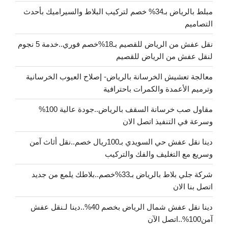
مبلط بالرياض بـ34% خصم لتركيب البلاط والسيراميك بأحدث
التصاميم
نقل عفش من الرياض للقصيم بـ18%خصم فوري..خدمة 5 نجوم
لنقل عفش من الرياض للقصيم
معالجة تعشيش الخرسانة بالرياض- إصلاح العيوب الخرسانية
وترميم الأعمدة والكمرات باحترافية
مقاول صب خرسانة السقف بالرياض..جودة عالية 100%
وسرعة في التنفيذ اتصل الان
دينا نقل عفش حي السويدي بـ100ريال خصم..نقل أثاث آمن
وسريع مع التغليف والفك والتركيب
شركة جلي بلاط بالرياض بـ33%خصم..بلاطك يلمع من جديد
اتصل بنا الان
دينا نقل عفش شمال الرياض بخصم 40%..دينا لـنقل عفش
آمن100%..اتصل الآن