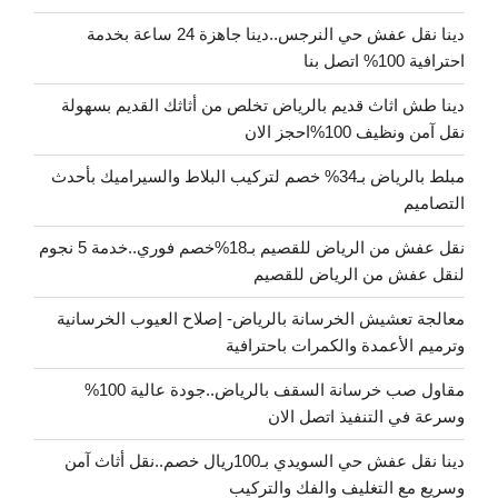
دينا نقل عفش حي النرجس..دينا جاهزة 24 ساعة بخدمة
احترافية 100% اتصل بنا
دينا طش اثاث قديم بالرياض تخلص من أثاثك القديم بسهولة
نقل آمن ونظيف 100%احجز الان
مبلط بالرياض بـ34% خصم لتركيب البلاط والسيراميك بأحدث
التصاميم
نقل عفش من الرياض للقصيم بـ18%خصم فوري..خدمة 5 نجوم
لنقل عفش من الرياض للقصيم
معالجة تعشيش الخرسانة بالرياض- إصلاح العيوب الخرسانية
وترميم الأعمدة والكمرات باحترافية
مقاول صب خرسانة السقف بالرياض..جودة عالية 100%
وسرعة في التنفيذ اتصل الان
دينا نقل عفش حي السويدي بـ100ريال خصم..نقل أثاث آمن
وسريع مع التغليف والفك والتركيب