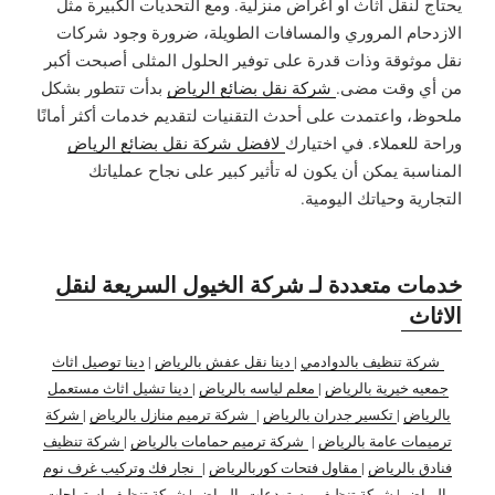
يحتاج لنقل أثاث أو أغراض منزلية. ومع التحديات الكبيرة مثل
الازدحام المروري والمسافات الطويلة، ضرورة وجود شركات
نقل موثوقة وذات قدرة على توفير الحلول المثلى أصبحت أكبر
من أي وقت مضى.
شركة نقل بضائع الرياض
بدأت تتطور بشكل
ملحوظ، واعتمدت على أحدث التقنيات لتقديم خدمات أكثر أمانًا
وراحة للعملاء. في اختيارك
لافضل شركة نقل بضائع الرياض
المناسبة يمكن أن يكون له تأثير كبير على نجاح عملياتك
التجارية وحياتك اليومية.
خدمات متعددة لـ شركة الخيول السريعة لنقل
الاثاث
شركة تنظيف بالدوادمي
|
دينا نقل عفش بالرياض
|
دينا توصيل اثاث
جمعيه خيرية بالرياض
|
معلم لياسه بالرياض
|
دينا تشيل اثاث مستعمل
بالرياض
|
تكسير جدران بالرياض
|
شركة ترميم منازل بالرياض
|
شركة
ترميمات عامة بالرياض
|
شركة ترميم حمامات بالرياض
|
شركة تنظيف
فنادق بالرياض
|
مقاول فتحات كوربالرياض
|
نجار فك وتركيب غرف نوم
بالرياض
|
شركة تنظيف مستودعات بالرياض
|
شركة تنظيف استراحات