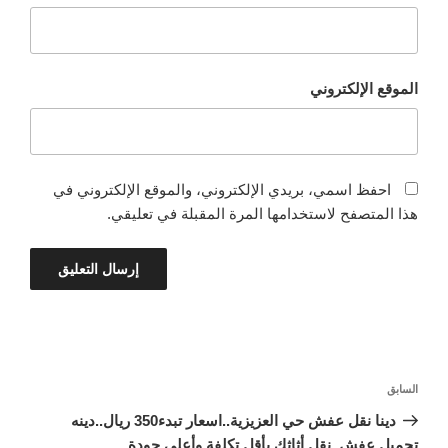
الموقع الإلكتروني
احفظ اسمي، بريدي الإلكتروني، والموقع الإلكتروني في
هذا المتصفح لاستخدامها المرة المقبلة في تعليقي.
تصفّح
المقالة
السابق
المقالات
السابقة
دينا نقل عفش حي العزيزية..اسعار تبدء350 ريال..دينه
تحميل عفش..نقل أثاثك بأقل تكلفة وأعلى جودة