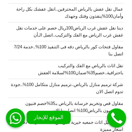
عمال نقل عفش بالرياض المحترفين..انقل عفشك بكل راحة
وأمان100%ينقذون وقتك وجهدك
دينا نقل عفش غرب الرياض100ريال خصم على خدمات نقل
غفش غرب الرياض مع الفك والتركيب..اتصل الـأن
مقاول فتحات كور بالرياض دقه فى التنفيذ 100%..خدمة 7/24
اتصل بنا
نقل اثاث بالرياض مع الفك والتركيب
باحترافية..خصم35%ضمان100%لسلامة العفش
شركة ترميم منازل بالرياض..ترميم منازل متكامل 100%..جودة
تدوم اتصل الان
مقاول قص وتخريم خرسانة بالرياض بـ35%خصم فنيون
متخصصون بالرياض100% اتصل بنا الان
دينا توصيل اثاث جمعيه خيرية بالرياض نصلك خلال 30 دقيقة
اسعار مميزة