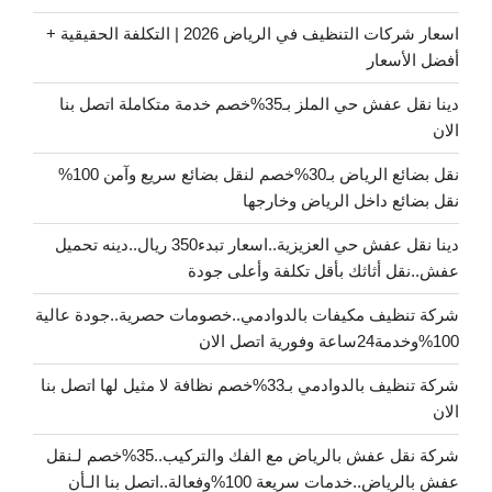
اسعار شركات التنظيف في الرياض 2026 | التكلفة الحقيقية +
أفضل الأسعار
دينا نقل عفش حي الملز بـ35%خصم خدمة متكاملة اتصل بنا
الان
نقل بضائع الرياض بـ30%خصم لنقل بضائع سريع وآمن 100%
نقل بضائع داخل الرياض وخارجها
دينا نقل عفش حي العزيزية..اسعار تبدء350 ريال..دينه تحميل
عفش..نقل أثاثك بأقل تكلفة وأعلى جودة
شركة تنظيف مكيفات بالدوادمي..خصومات حصرية..جودة عالية
100%وخدمة24ساعة وفورية اتصل الان
شركة تنظيف بالدوادمي بـ33%خصم نظافة لا مثيل لها اتصل بنا
الان
شركة نقل عفش بالرياض مع الفك والتركيب..35%خصم لـنقل
عفش بالرياض..خدمات سريعة 100%وفعالة..اتصل بنا الـأن